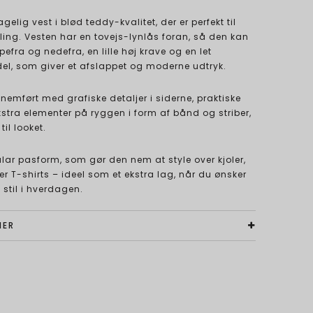
elig vest i blød teddy-kvalitet, der er perfekt til
ing. Vesten har en tovejs-lynlås foran, så den kan
fra og nedefra, en lille høj krave og en let
el, som giver et afslappet og moderne udtryk.
nemført med grafiske detaljer i siderne, praktiske
tra elementer på ryggen i form af bånd og striber,
til looket.
lar pasform, som gør den nem at style over kjoler,
eller T-shirts – ideel som et ekstra lag, når du ønsker
stil i hverdagen.
NER