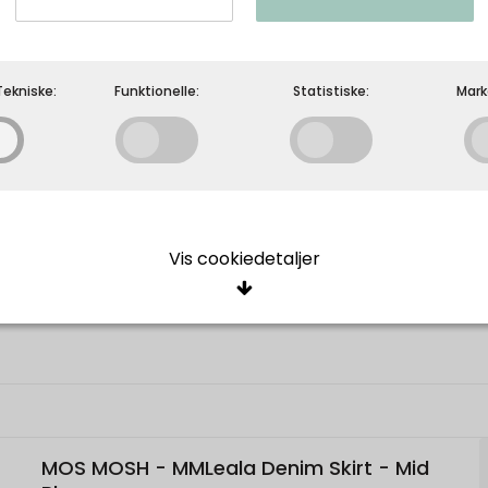
Mos Mosh - MMMArtina Linen Shirt -
Ballet Slipper
MOS MOSH
ekniske:
Funktionelle:
Statistiske:
Mark
Vis cookiedetaljer
ige/Tekniske
cookies er nødvendige for, at langt de fleste hjemmesider fungerer, 
giver, har de kun teknisk betydning og dermed ikke nogen indvirkning
e, idet de ikke registrerer, hvad du søger efter på andre hjemmeside
MOS MOSH - MMLeala Denim Skirt - Mid
Oprindelse:
Beskrivelse:
elle