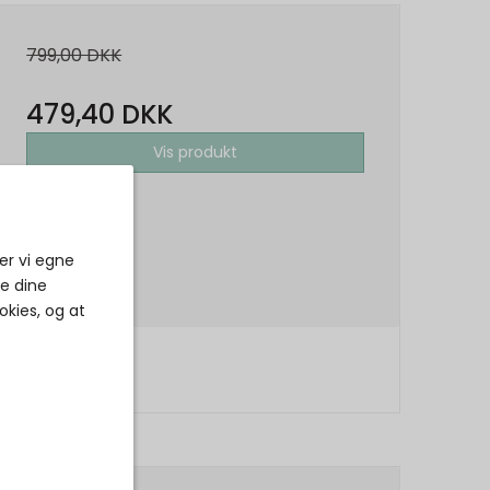
799,00 DKK
479,40 DKK
Vis produkt
er vi egne
ke dine
okies, og at