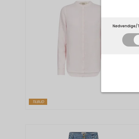
Nødvendige/T
Nødvend
TILBUD
Tekniske 
navnet an
privatsfær
Cookie:
Funktion