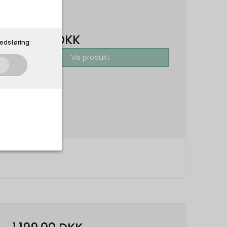
799,00 DKK
479,40 DKK
edsføring:
Vis produkt
som de skal. Som
 på din
r.
Udløber: