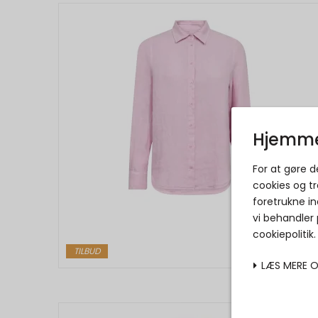
Hjemme
For at gøre 
cookies og tr
foretrukne in
vi behandler
cookiepolitik
TILBUD
LÆS MERE 