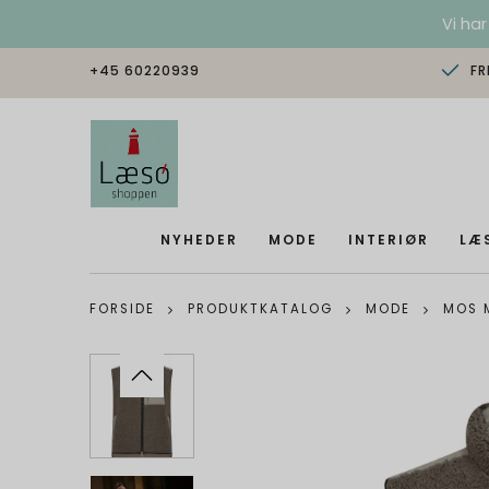
Vi har
+45 60220939
FR
NYHEDER
MODE
INTERIØR
LÆ
FORSIDE
PRODUKTKATALOG
MODE
MOS 