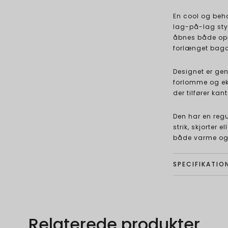
En cool og behag
lag-på-lag styl
åbnes både oppe
forlænget bagd
Designet er gen
forlomme og eks
der tilfører kant 
Den har en regu
strik, skjorter 
både varme og 
SPECIFIKATIO
Relaterede produkter