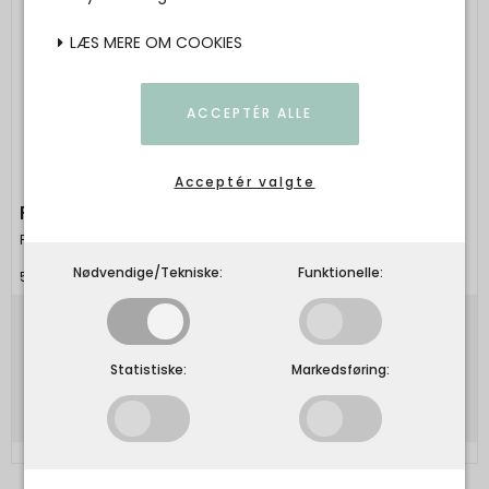
LÆS MERE OM COOKIES
ACCEPTÉR ALLE
Acceptér valgte
FRAU - Siena short dress - Ash Rose
Frau
Nødvendige/Tekniske:
Funktionelle:
5740015110411
600,00 DKK
Statistiske:
Markedsføring:
Vis produkt