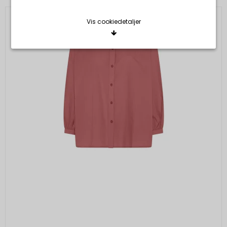
Vis cookiedetaljer
Nødvendige/Tekniske
Tekniske cookies er nødvendige for, at langt de
fleste hjemmesider fungerer, som de skal. Som
navnet angiver, har de kun teknisk betydning og
dermed ikke nogen indvirkning på din privatsfære,
idet de ikke registrerer, hvad du søger efter på
andre hjemmesider.
Cookie:
Udløber:
Funktionelle
Funktionelle cookies anvendes for at huske dine
PHPSESSID
Session
Oprindelse:
brugerpræferencer ved at huske de valg og
indstillinger du foretager på hjemmesiden, det kan
System
f.eks. dreje sig om, hvilke præferencer du har i
Beskrivelse:
forhold til sprog og tekststørrelse.
Denne cookie bruges af serveren til at