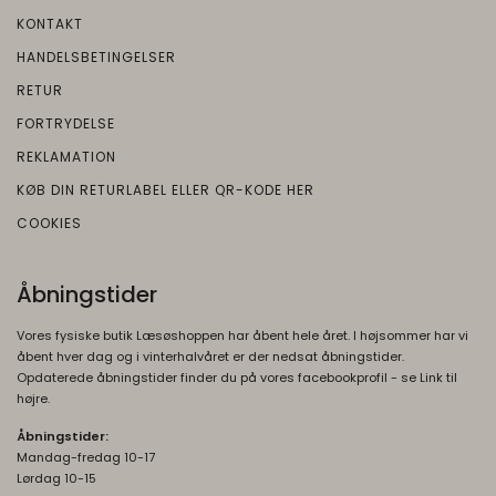
Google
KONTAKT
Beskrivelse:
HANDELSBETINGELSER
Brugt af Google med formål at levere en
RETUR
risikoanalyse. Gemt i browseren's
FORTRYDELSE
"localStorage".
REKLAMATION
_grecaptcha
None
KØB DIN RETURLABEL ELLER QR-KODE HER
Oprindelse:
COOKIES
Google
Beskrivelse:
Brugt af Google med formål at levere en
Åbningstider
risikoanalyse. Gemt i browseren's
"localStorage".
Vores fysiske butik Læsøshoppen har åbent hele året. I højsommer har vi
åbent hver dag og i vinterhalvåret er der nedsat åbningstider.
Opdaterede åbningstider finder du på vores facebookprofil - se Link til
højre.
Åbningstider:
Mandag-fredag 10-17
Lørdag 10-15