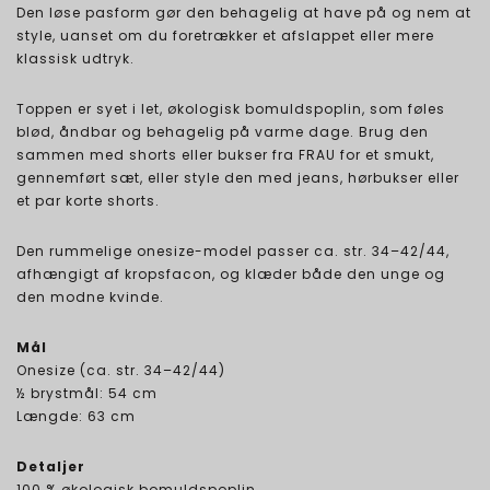
Den løse pasform gør den behagelig at have på og nem at
style, uanset om du foretrækker et afslappet eller mere
klassisk udtryk.
Toppen er syet i let, økologisk bomuldspoplin, som føles
blød, åndbar og behagelig på varme dage. Brug den
sammen med shorts eller bukser fra FRAU for et smukt,
gennemført sæt, eller style den med jeans, hørbukser eller
et par korte shorts.
Den rummelige onesize-model passer ca. str. 34–42/44,
afhængigt af kropsfacon, og klæder både den unge og
den modne kvinde.
Mål
Onesize (ca. str. 34–42/44)
½ brystmål: 54 cm
Længde: 63 cm
Detaljer
100 % økologisk bomuldspoplin