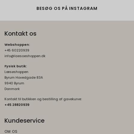
SEARCH_SAMESITE
4
BESØG OS PÅ INSTAGRAM
Oprindelse:
måneder
Google
Beskrivelse:
Kontakt os
Denne cookie bruges til at forhindre
browseren i at sende denne cookie
Webshoppen:
sammen med anmodninger på tværs af
+45 60220939
websites.
info@laesoeshoppen.dk
Fysisk butik:
rc::b, rc::c
Session
Læsøshoppen
Oprindelse:
Byrum Hovedgade 83A
Google
9940 Byrum
Danmark
Beskrivelse:
Brugt af Google med formål at levere en
Kontakt til butikken og bestilling af gavekurve:
+45 2882093
9
risikoanalyse. Gemt i browseren's
"SessionStorage"
Kundeservice
rc::a, rc::f
None
Oprindelse:
OM OS