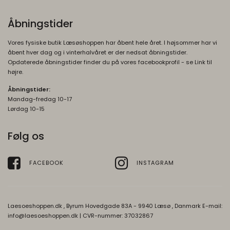
brugeroplysninger.
Bruges til at gemme valg I produkt filteret.
cookieconsent_status
365 days
Åbningstider
HSID
2 år
Oprindelse:
newsLetterPopup
Oprindelse:
Google
Oprindelse:
Vores fysiske butik Læsøshoppen har åbent hele året. I højsommer har vi
Google
Beskrivelse:
åbent hver dag og i vinterhalvåret er der nedsat åbningstider.
Beskrivelse:
Beskrivelse:
Opdaterede åbningstider finder du på vores facebookprofil - se Link til
Husker på dit cookiesamtykke for Google.
Session
højre.
Brugt af Google til at vise personligt
AEC
6
tilpassede annoncer og indsamle
Åbningstider:
newsLetterPopupSuccess
Oprindelse:
måneder
brugeroplysninger.
Mandag-fredag 10-17
Oprindelse:
Lørdag 10-15
Google
OGP
1 måned
Beskrivelse:
Beskrivelse:
Oprindelse:
Følg os
Session
Brugt i recaptcha til at afgøre om brugeren
Google
er et menneske eller ej
Beskrivelse:
FACEBOOK
INSTAGRAM
DV
1 dag
Brugt af Google til at vise personligt
Oprindelse:
tilpassede annoncer og indsamle
brugeroplysninger.
Google
Laesoeshoppen.dk , Byrum Hovedgade 83A - 9940 Læsø , Danmark E-mail:
Beskrivelse:
OTZ
1 måned
info@laesoeshoppen.dk
| CVR-nummer: 37032867
Brugt i recaptcha til at afgøre om brugeren
Oprindelse: