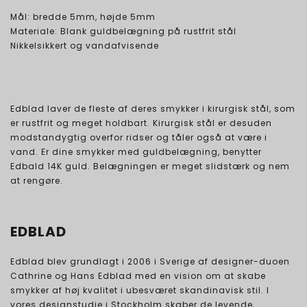
Mål: bredde 5mm, højde 5mm
Materiale: Blank guldbelægning på rustfrit stål
Nikkelsikkert og vandafvisende
Edblad laver de fleste af deres smykker i kirurgisk stål, som
er rustfrit og meget holdbart. Kirurgisk stål er desuden
modstandygtig overfor ridser og tåler også at være i
vand. Er dine smykker med guldbelægning, benytter
Edbald 14K guld. Belægningen er meget slidstærk og nem
at rengøre.
EDBLAD
Edblad blev grundlagt i 2006 i Sverige af designer-duoen
Cathrine og Hans Edblad med en vision om at skabe
smykker af høj kvalitet i ubesværet skandinavisk stil. I
vores designstudie i Stockholm skaber de levende,