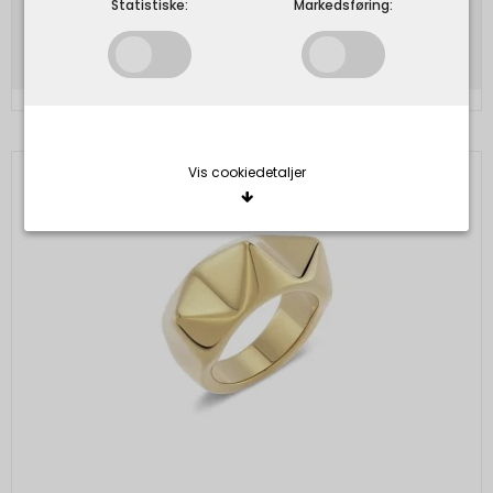
Statistiske:
Markedsføring:
Vis produkt
Vis cookiedetaljer
Nødvendige/Tekniske
Tekniske cookies er nødvendige for, at langt de
fleste hjemmesider fungerer, som de skal. Som
navnet angiver, har de kun teknisk betydning og
dermed ikke nogen indvirkning på din privatsfære,
idet de ikke registrerer, hvad du søger efter på
andre hjemmesider.
Cookie:
Udløber:
Funktionelle
Funktionelle cookies anvendes for at huske dine
PHPSESSID
Session