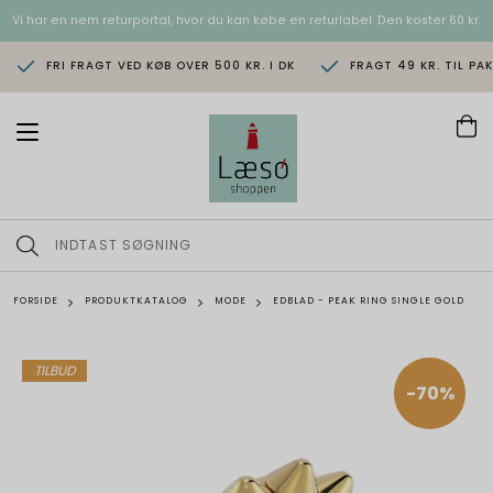
Vi har en nem returportal, hvor du kan købe en returlabel. Den koster 60 kr.
FRI FRAGT VED KØB OVER 500 KR. I DK
FRAGT 49 KR. TIL PA
T
o
g
g
l
e
n
a
v
FORSIDE
PRODUKTKATALOG
MODE
EDBLAD - PEAK RING SINGLE GOLD
i
g
a
t
TILBUD
i
-70%
o
n