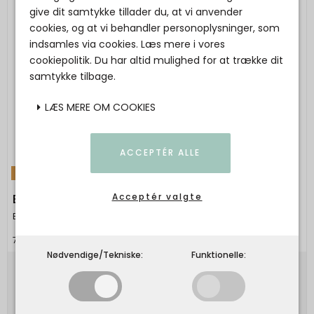
give dit samtykke tillader du, at vi anvender
cookies, og at vi behandler personoplysninger, som
indsamles via cookies. Læs mere i vores
cookiepolitik. Du har altid mulighed for at trække dit
samtykke tilbage.
LÆS MERE OM COOKIES
ACCEPTÉR ALLE
TILBUD
EDBLAD - Peak Creoles S Steel
Acceptér valgte
EDBLAD
7332641075639
Nødvendige/Tekniske:
Funktionelle:
399,00 DKK
199,50 DKK