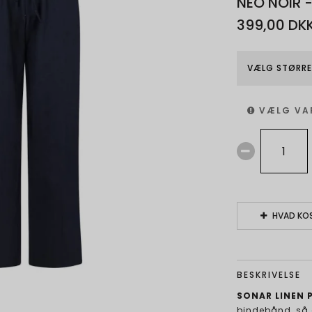
NEO NOIR 
399,00 DK
VÆLG STØRRE
VÆLG VA
HVAD KOS
BESKRIVELSE
SONAR LINEN P
bindebånd, så d