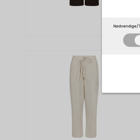
Nødvendige/T
Nødvend
Tekniske 
navnet an
privatsfær
Cookie:
Funktion