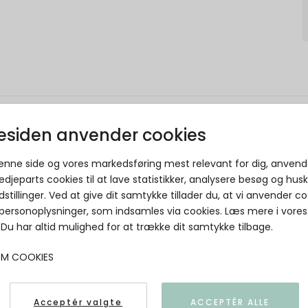
siden anvender cookies
Neo Noir - SONAR LINEN PANTS - Dark
brown
denne side og vores markedsføring mest relevant for dig, anvend
edjeparts cookies til at lave statistikker, analysere besøg og hus
Neo Noir
dstillinger. Ved at give dit samtykke tillader du, at vi anvender co
 personoplysninger, som indsamles via cookies. Læs mere i vores
. Du har altid mulighed for at trække dit samtykke tilbage.
OM COOKIES
Acceptér valgte
ACCEPTÉR ALLE