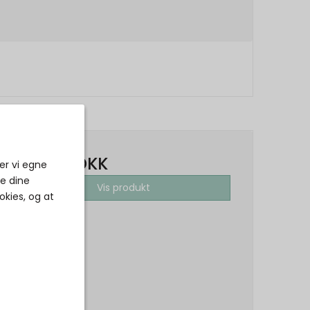
399,00 DKK
er vi egne
ke dine
Vis produkt
okies, og at