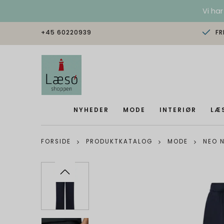
Vi har
+45 60220939
FR
NYHEDER
MODE
INTERIØR
LÆ
FORSIDE
PRODUKTKATALOG
MODE
NEO N