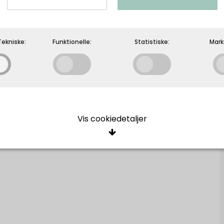
ekniske:
Funktionelle:
Statistiske:
Mark
Neo Noir - SONAR LINEN PANTS - Sand
Neo Noir
Vis cookiedetaljer
ige/Tekniske
cookies er nødvendige for, at langt de fleste hjemmesider fungerer, 
giver, har de kun teknisk betydning og dermed ikke nogen indvirkning
e, idet de ikke registrerer, hvad du søger efter på andre hjemmeside
Oprindelse:
Beskrivelse:
elle