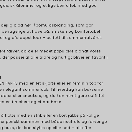
de, skrålommer og et lige benforløb med god
en dejlig blød hør-/bomuldsblanding, som gør
a behagelige at have på. En skøn og komfortabel
l og afslappet look – perfekt til sommerhalvåret.
flere farver, da de er meget populære blandt vores
 der passer til alle aldre og hurtigt bliver en favorit i
g
EN PANTS med en let skjorte eller en feminin top for
men elegant sommerlook. Til hverdag kan bukserne
aler eller sneakers, og du kan nemt gøre outfittet
ed en fin bluse og et par hæle.
 flotte med en strik eller en kort jakke på kølige
er perfekt sammen med både neutrale og farverige
ig buks, der kan styles op eller ned – alt efter