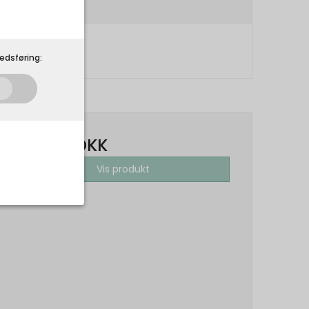
edsføring:
399,00 DKK
Vis produkt
som de skal. Som
 på din
r.
Udløber: