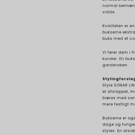
normal benlæng
vidde.
Kvaliteten er 
bukserne ekstr
buks med et coo
Vi fører dem i 
kunder. En buks,
garderoben.
Stylingforsla
Style SONAR LIN
et afslappet, 
bæres med sand
mere festligt m
Bukserne er også
dage og funger
styles. En alsid