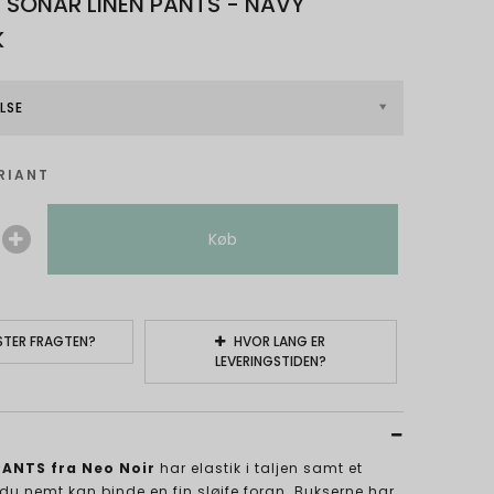
- SONAR LINEN PANTS - NAVY
K
LSE
RIANT
Køb
TER FRAGTEN?
HVOR LANG ER
LEVERINGSTIDEN?
ANTS fra Neo Noir
har elastik i taljen samt et
u nemt kan binde en fin sløjfe foran. Bukserne har