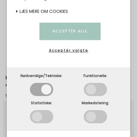
LÆS MERE OM COOKIES
ACCEPTÉR ALLE
Acceptér valgte
Nødvendige/Tekniske:
Funktionelle:
KINTOBE - MILES Crossbody Bag - Black
Kintobe
5703957201913
Statistiske:
Markedsføring:
749,00 DKK
Vis produkt