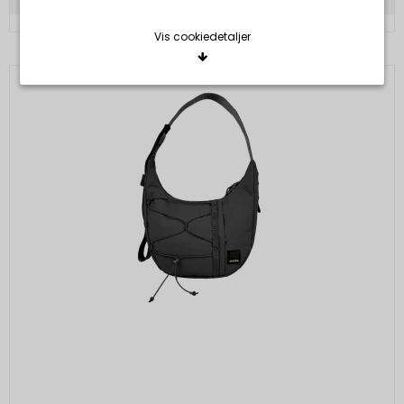
Vis cookiedetaljer
Nødvendige/Tekniske
Tekniske cookies er nødvendige for, at langt de
fleste hjemmesider fungerer, som de skal. Som
navnet angiver, har de kun teknisk betydning og
dermed ikke nogen indvirkning på din privatsfære,
idet de ikke registrerer, hvad du søger efter på
andre hjemmesider.
Cookie:
Udløber:
Funktionelle
Funktionelle cookies anvendes for at huske dine
PHPSESSID
Session
Oprindelse:
brugerpræferencer ved at huske de valg og
indstillinger du foretager på hjemmesiden, det kan
System
f.eks. dreje sig om, hvilke præferencer du har i
Beskrivelse:
forhold til sprog og tekststørrelse.
Denne cookie bruges af serveren til at