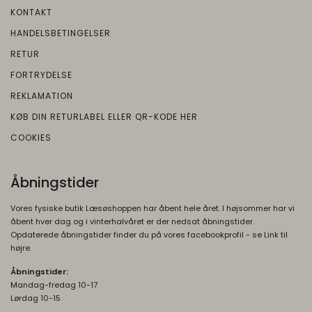
brugeroplysninger.
Beskrivelse:
KONTAKT
Bruges til at opbygge en profil af den
1P_JAR
1
HANDELSBETINGELSER
besøgendes interesser, så den
Oprindelse:
måneder
RETUR
besøgende får vist relevante og personlige
Google
Google-annoncer.
FORTRYDELSE
Beskrivelse:
REKLAMATION
__Secure-ENID
1 år
Brugt af Google til at vise personligt
Oprindelse:
tilpassede annoncer og indsamle
KØB DIN RETURLABEL ELLER QR-KODE HER
brugeroplysninger.
Google
COOKIES
Beskrivelse:
__Secure-3PSIDTS
1 år
Bruges til at opbygge en profil af den
Oprindelse:
Åbningstider
besøgendes interesser, så den
Google
besøgende får vist relevante og personlige
Beskrivelse:
Vores fysiske butik Læsøshoppen har åbent hele året. I højsommer har vi
Google-annoncer.
åbent hver dag og i vinterhalvåret er der nedsat åbningstider.
Bruges til målretningsformål til at opbygge
Opdaterede åbningstider finder du på vores facebookprofil - se Link til
__Secure-3PAPISID
1 år
en profil af den besøgendes interesser for
højre.
Oprindelse:
at vise relevant og personlige Google-
Åbningstider:
annonceringer.
Google
Mandag-fredag 10-17
Beskrivelse:
Lørdag 10-15
__Secure-1PSIDTS
1 år