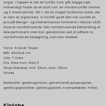
sager. I toppen er der en lynlås, som går begge veje.
Indvendigt finder du et stort rum, en mindre lynlås lomme
og 2 meshlommer. Alt-i-alt en meget funktionel taske, der
er nem at organisere. Vi forstår godt den har vundet en
pris på Design- og Interiørmessen formland i februar 2025.
Haze er vandafvisende. Den vandafvisende behandling er
ikke permanent, men kan gendannes ved at påføre ny
vandafvisende belægning, som kan tilkøbes.
Farve: Scandi Taupe
Mål: 30x32x9 cm
Liter: 7 Liters
Fits: iPad mini, iPad 11
Strop størrelse: min: 33cm, max: 119cm
Unisex
Materialer: genbrugsnylon, genanvendt polypropylen,
genbrugspolyester, genbrugsplast, svampelæder, metal,
Kintobe