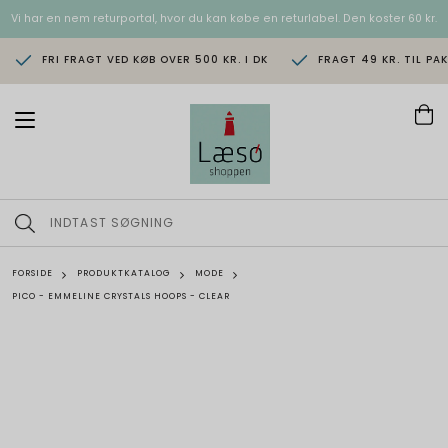
Vi har en nem returportal, hvor du kan købe en returlabel. Den koster 60 kr.
FRI FRAGT VED KØB OVER 500 KR. I DK
FRAGT 49 KR. TIL PA
T
o
g
g
l
e
n
a
v
FORSIDE
PRODUKTKATALOG
MODE
i
PICO - EMMELINE CRYSTALS HOOPS - CLEAR
g
a
t
i
o
n