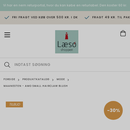
Vi har en nem returportal, hvor du kan købe en returlabel. Den koster 60 kr.
FRI FRAGT VED KØB OVER 500 KR. I DK
FRAGT 49 KR. TIL PA
T
o
g
g
l
e
n
a
v
FORSIDE
PRODUKTKATALOG
MODE
i
MAANESTEN - AMO SMALL HAIRCLAW BLUSH
g
a
t
i
TILBUD
o
-30%
n