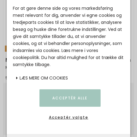
For at gøre denne side og vores markedsføring
mest relevant for dig, anvender vi egne cookies og
tredjeparts cookies til at lave statistikker, analysere
besøg og huske dine foretrukne indstillinger. Ved at
give dit samtykke tillader du, at vi anvender
cookies, og at vi behandler personoplysninger, som
TILBUD
indsamles via cookies. Læs mere i vores
cookiepolitik. Du har altid mulighed for at trække dit
Maanesten - Esca Hairclaw Maroon - Maroon
samtykke tilbage.
Maanesten
LÆS MERE OM COOKIES
5715336019743
300,00 DKK
ACCEPTÉR ALLE
180,00 DKK
Vis produkt
Acceptér valgte