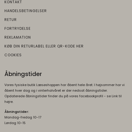
Oprindelse:
KONTAKT
tilpassede annoncer og indsamle
brugeroplysninger.
Google
HANDELSBETINGELSER
Beskrivelse:
RETUR
OTZ
1 måned
Brugt i recaptcha til at afgøre om brugeren
Oprindelse:
FORTRYDELSE
er et meneske eller ej
Google
REKLAMATION
Beskrivelse:
__Secure-3PSID
1 år
KØB DIN RETURLABEL ELLER QR-KODE HER
Oprindelse:
Brugt af Google til at vise personligt
COOKIES
tilpassede annoncer og indsamle
Google
brugeroplysninger.
Beskrivelse:
Åbningstider
Bruges til at opbygge en profil af den
1P_JAR
1
besøgendes interesser, så den
Oprindelse:
måneder
Vores fysiske butik Læsøshoppen har åbent hele året. I højsommer har vi
besøgende får vist relevante og personlige
åbent hver dag og i vinterhalvåret er der nedsat åbningstider.
Google
Google-annoncer.
Opdaterede åbningstider finder du på vores facebookprofil - se Link til
Beskrivelse:
højre.
__Secure-ENID
1 år
Brugt af Google til at vise personligt
Oprindelse:
Åbningstider:
tilpassede annoncer og indsamle
Mandag-fredag 10-17
brugeroplysninger.
Google
Lørdag 10-15
Beskrivelse:
__Secure-3PSIDTS
1 år