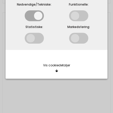
Nødvendige/Tekniske:
Funktionelle:
Statistiske:
Markedsføring:
Vis cookiedetaljer
Nødvendige/Tekniske
Tekniske cookies er nødvendige for, at langt de
fleste hjemmesider fungerer, som de skal. Som
navnet angiver, har de kun teknisk betydning og
dermed ikke nogen indvirkning på din privatsfære,