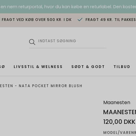
 en nem returportal, hvor du kan købe en returlabel. Den koster
I FRAGT VED KØB OVER 500 KR. I DK
FRAGT 49 KR. TIL PAKKE
SØ
LIVSSTIL & WELNESS
SØDT & GODT
TILBUD
ESTEN - NATA POCKET MIRROR BLUSH
Maanesten
MAANESTEN
120,00 DKK
MODEL/VARENR