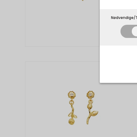
Nødvendige/T
Nødvend
Tekniske 
navnet an
privatsfær
Cookie:
Funktion
Funktione
PHPSESSID