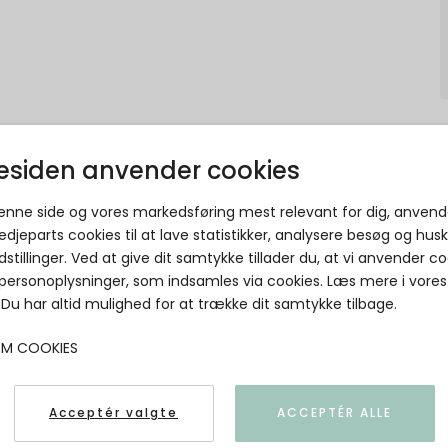
siden anvender cookies
denne side og vores markedsføring mest relevant for dig, anvend
edjeparts cookies til at lave statistikker, analysere besøg og hus
Maanesten - Lea Necklace - Forgyldt
dstillinger. Ved at give dit samtykke tillader du, at vi anvender co
 personoplysninger, som indsamles via cookies. Læs mere i vores
Maanesten
. Du har altid mulighed for at trække dit samtykke tilbage.
5715336016926
OM COOKIES
Acceptér valgte
ACCEPTÉR ALLE