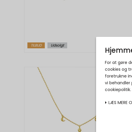
TILBUD
Udsolgt
Hjemme
For at gøre 
cookies og tr
foretrukne in
vi behandler
cookiepolitik
LÆS MERE 