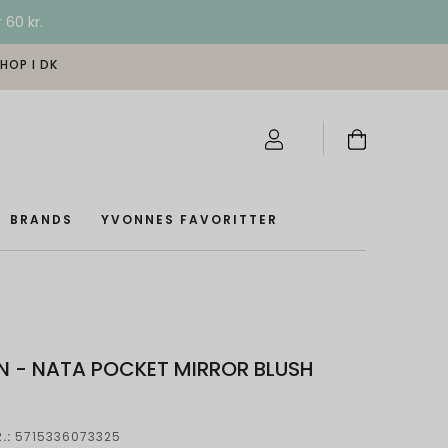
 60 kr.
SHOP I DK
BRANDS
YVONNES FAVORITTER
 - NATA POCKET MIRROR BLUSH
.:
5715336073325