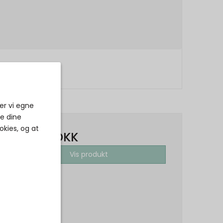
er vi egne
ke dine
okies, og at
650,00 DKK
Vis produkt