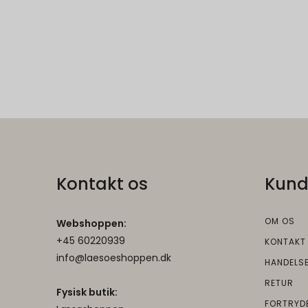
SID
G
productlist
SSID
G
NID
newsLetterPop
HSID
G
newsLetterPop
OGPC
OGP
G
cookieconsent
Kontakt os
Kund
OTZ
G
AEC
OM OS
Webshoppen:
1P_JAR
G
+45 60220939
DV
KONTAKT
info@laesoeshoppen.dk
HANDELS
__Secure-
G
__Secure-3PSI
RETUR
3PSIDTS
Fysisk butik:
FORTRYD