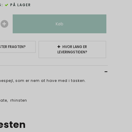
:
PÅ LAGER
Køb
TER FRAGTEN?
HVOR LANG ER
LEVERINGSTIDEN?
ommespejl, som er nem at have med i tasken.
m
tate, rhinsten
esten