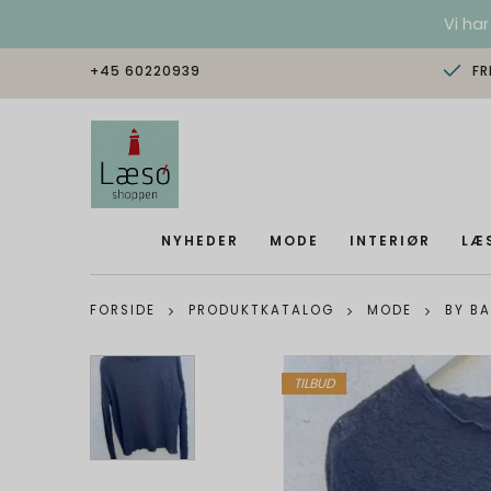
Vi har
+45 60220939
FR
NYHEDER
MODE
INTERIØR
LÆ
FORSIDE
PRODUKTKATALOG
MODE
BY BA
TILBUD