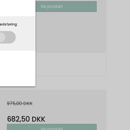
Vis produkt
edsføring:
som de skal. Som
975,00 DKK
 på din
r.
682,50 DKK
Udløber:
Vis produkt