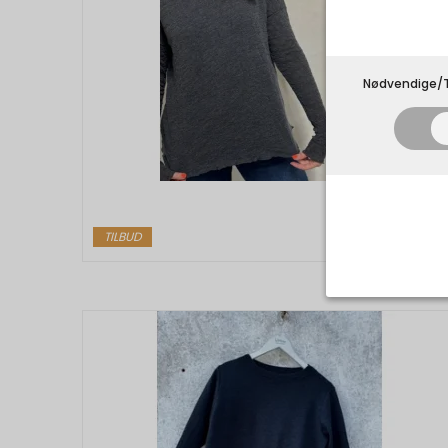
Nødvendige/T
TILBUD
Nødvend
Tekniske 
navnet an
privatsfær
Cookie:
Funktion