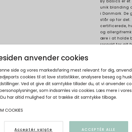
By basics er et
unik blanding a
i Danmark. De 
står op for det.
certificerede, h
og allergifremk
ære i at holde
respekt for alt 
- lavet med et
siden anvender cookies
denne side og vores markedsføring mest relevant for dig, anvend
edjeparts cookies til at lave statistikker, analysere besøg og hus
dstillinger. Ved at give dit samtykke tillader du, at vi anvender co
Relaterede produkter
 personoplysninger, som indsamles via cookies. Læs mere i vores
. Du har altid mulighed for at trække dit samtykke tilbage.
By Basics - 4504 Bubble Wool shirt wide
OM COOKIES
r-neck ls - anthrasite melange
By Basics
Acceptér valgte
ACCEPTÉR ALLE