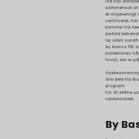
Uld har antibak
sammensat af pr
et miljøvenligt
certificeret, ha
kommer fra new
bedste behandli
tøj uden sundhe
by basics får du
kollektionen h
finish, der er p
Vaskeanvisnin
Alle dele fra B
program.
For at skåne ul
vaskemiddel.
By Ba