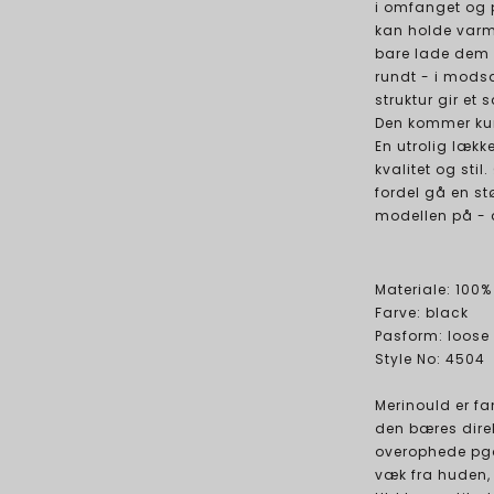
i omfanget og 
kan holde varm
bare lade dem 
rundt - i modsæ
struktur gir et s
Den kommer kun i
En utrolig lækk
kvalitet og st
fordel gå en st
modellen på - d
Materiale: 100
Farve: black
Pasform: loose
Style No: 4504
Merinould er fa
den bæres dire
overophede pga
væk fra huden, 