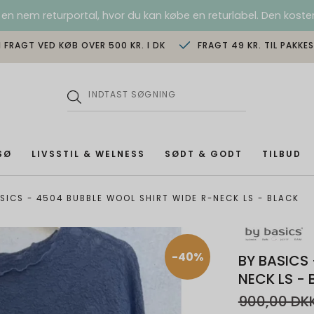
 en nem returportal, hvor du kan købe en returlabel. Den koster
I FRAGT VED KØB OVER 500 KR. I DK
FRAGT 49 KR. TIL PAKKE
SØ
LIVSSTIL & WELNESS
SØDT & GODT
TILBUD
SICS - 4504 BUBBLE WOOL SHIRT WIDE R-NECK LS - BLACK
-40%
BY BASICS
NECK LS -
900,00 DK