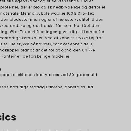
terielle egenskaber og er selvrensende. Uld er
oteiner, der er biologisk nedbrydelige og derfor er
 materiale. Merino bubble wool er 100% Øko-Tex
r den blødeste finish og er af højeste kvalitet. Ulden
zealandske og australske får, som har fået den
ng. Øko-Tex certificeringen giver dig sikkerhed for
dsfarlige kemikalier. Ved at købe et stykke tøj fra
 et lille stykke håndværk, for hver enkelt del i
åndklippes blandt andet for at opnå den unikke
å kanterne i de forskellige modeller.
g:
lusbar kollektionen kan vaskes ved 30 grader uld
dens naturlige fedtlag i fibrene, anbefales uld
sics