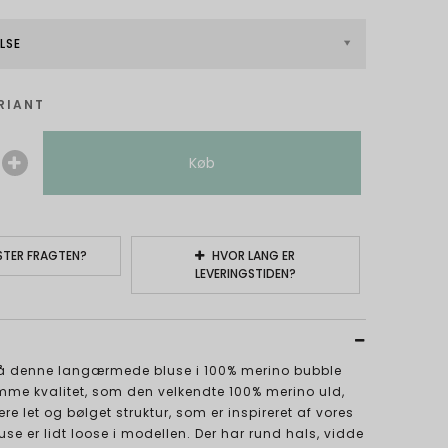
LSE
RIANT
Køb
TER FRAGTEN?
HVOR LANG ER
LEVERINGSTIDEN?
på denne langærmede bluse i 100% merino bubble
mme kvalitet, som den velkendte 100% merino uld,
 let og bølget struktur, som er inspireret af vores
use er lidt loose i modellen. Der har rund hals, vidde