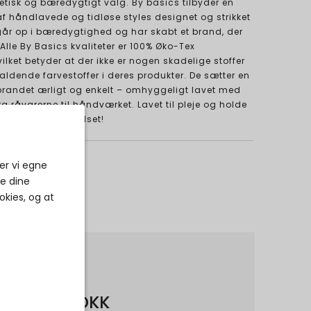
 etisk og bæredygtigt valg. By basics tilbyder en
f håndlavede og tidløse styles designet og strikket
går op i bæredygtighed og har skabt et brand, der
 Alle By Basics kvaliteter er 100% Øko-Tex
vilket betyder at der ikke er nogen skadelige stoffer
aldende farvestoffer i deres produkter. De sætter en
 brandet ærligt og enkelt – omhyggeligt lavet med
fra råvarerne til håndværket. Lavet til pleje og holde
 bæredygtigt mindset!
er vi egne
ke dine
okies, og at
900,00 DKK
540,00 DKK