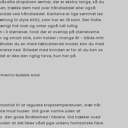
påsatte dropdown ærmer, der er ekstra lange, så du
en, trække dem ned over håndleddet eller også
sidde ved håndleddet. Kanterne er lige sømmet løs
tning til style 4002, som har en rå kant. Den flotte
ærligt flot look og virker også lidt luftig.
 3 størrelser, fordi der er overlap på størrelserne.
er og smart strik, som holder i mange år - både mht
il. Ønsker du en mere tætsiddende model, kan du med
ørrelse ned. Billedet med kvinden er for at du kan se
et er ikke den rigtig farve, hun har på.
% merino bubble wool
ntastisk til at regulere kropstemperaturen, især når
kte mod huden. Uld giver varme uden at
. den gode åndbarhed i fibrene. Uld trækker sved
uden at det føles vådt pga uldens fantastiske fibre.