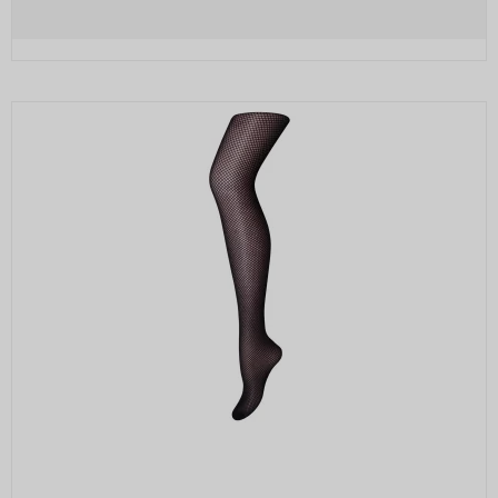
browseren i at sende denne cookie
sammen med anmodninger på tværs af
websites.
rc::b, rc::c
Session
Oprindelse:
Google
Beskrivelse:
Brugt af Google med formål at levere en
risikoanalyse. Gemt i browseren's
"SessionStorage"
rc::a, rc::f
None
Oprindelse:
Google
Beskrivelse:
Brugt af Google med formål at levere en
risikoanalyse. Gemt i browseren's
"localStorage".