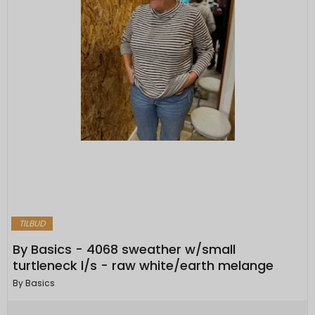
TILBUD
By Basics - 4068 sweather w/small
turtleneck l/s - raw white/earth melange
By Basics