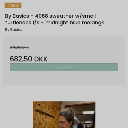
TILBUD
By Basics - 4068 sweather w/small
turtleneck l/s - midnight blue melange
By Basics
975,00 DKK
682,50 DKK
Vis produkt