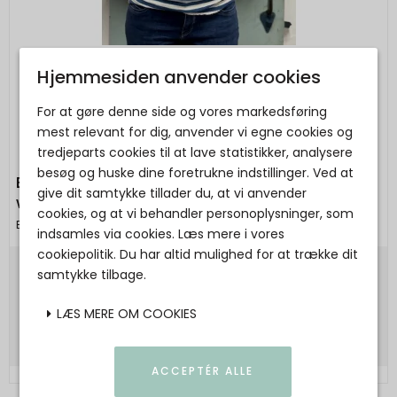
Hjemmesiden anvender cookies
For at gøre denne side og vores markedsføring
mest relevant for dig, anvender vi egne cookies og
tredjeparts cookies til at lave statistikker, analysere
besøg og huske dine foretrukne indstillinger. Ved at
By Basics - 4002 Shirt R-Neck L/S - raw
give dit samtykke tillader du, at vi anvender
white/denim blue
cookies, og at vi behandler personoplysninger, som
By Basics
indsamles via cookies. Læs mere i vores
cookiepolitik. Du har altid mulighed for at trække dit
samtykke tilbage.
700,00 DKK
Vis produkt
LÆS MERE OM COOKIES
ACCEPTÉR ALLE