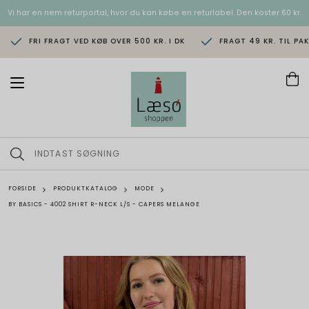
Vi har en nem returportal, hvor du kan købe en returlabel. Den koster 60 kr.
FRI FRAGT VED KØB OVER 500 KR. I DK
FRAGT 49 KR. TIL PA
T
o
g
g
l
e
n
a
v
FORSIDE
PRODUKTKATALOG
MODE
i
BY BASICS - 4002 SHIRT R-NECK L/S - CAPERS MELANGE
g
a
t
i
o
n