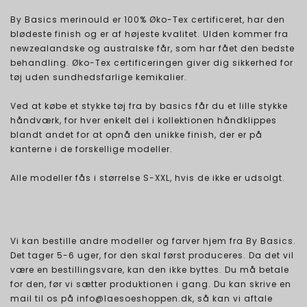
By Basics merinould er 100% Øko-Tex certificeret, har den
blødeste finish og er af højeste kvalitet. Ulden kommer fra
newzealandske og australske får, som har fået den bedste
behandling. Øko-Tex certificeringen giver dig sikkerhed for
tøj uden sundhedsfarlige kemikalier.
Ved at købe et stykke tøj fra by basics får du et lille stykke
håndværk, for hver enkelt del i kollektionen håndklippes
blandt andet for at opnå den unikke finish, der er på
kanterne i de forskellige modeller.
Alle modeller fås i størrelse S-XXL, hvis de ikke er udsolgt.
Vi kan bestille andre modeller og farver hjem fra By Basics.
Det tager 5-6 uger, for den skal først produceres. Da det vil
være en bestillingsvare, kan den ikke byttes. Du må betale
for den, før vi sætter produktionen i gang. Du kan skrive en
mail til os på info@laesoeshoppen.dk, så kan vi aftale