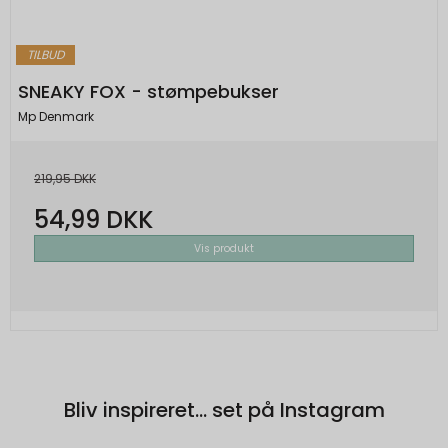
_grecaptcha
None
Oprindelse:
TILBUD
Google
SNEAKY FOX - stømpebukser
Beskrivelse:
Mp Denmark
Brugt af Google med formål at levere en
risikoanalyse. Gemt i browseren's
"localStorage".
219,95 DKK
54,99 DKK
Vis produkt
Bliv inspireret... set på Instagram