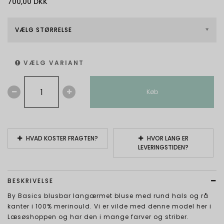
700,00 DKK
VÆLG STØRRELSE
VÆLG VARIANT
Køb
HVAD KOSTER FRAGTEN?
HVOR LANG ER
LEVERINGSTIDEN?
BESKRIVELSE
By Basics blusbar langærmet bluse med rund hals og rå
kanter i 100% merinould. Vi er vilde med denne model her i
Læsøshoppen og har den i mange farver og striber.