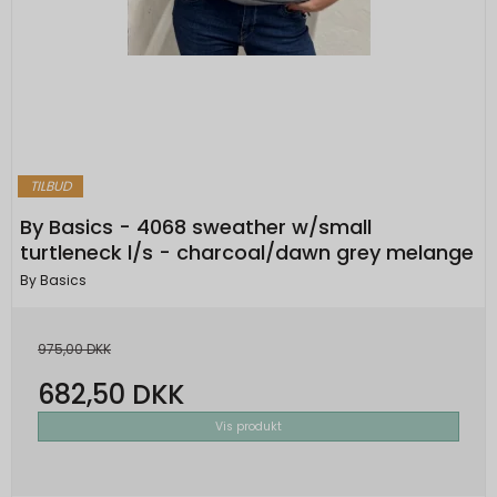
TILBUD
By Basics - 4068 sweather w/small
turtleneck l/s - charcoal/dawn grey melange
By Basics
975,00 DKK
682,50 DKK
Vis produkt