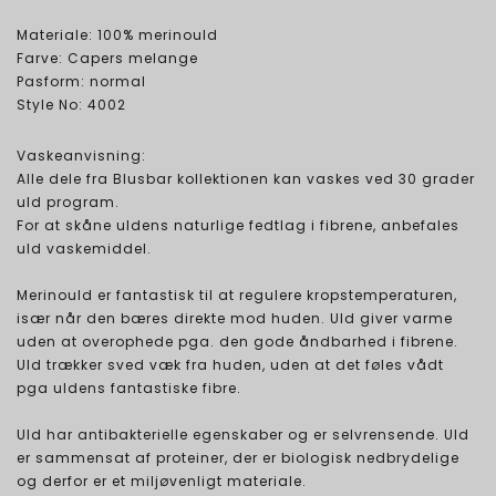
Materiale: 100% merinould
Farve: Capers melange
Pasform: normal
Style No: 4002
Vaskeanvisning:
Alle dele fra Blusbar kollektionen kan vaskes ved 30 grader
uld program.
For at skåne uldens naturlige fedtlag i fibrene, anbefales
uld vaskemiddel.
Merinould er fantastisk til at regulere kropstemperaturen,
især når den bæres direkte mod huden. Uld giver varme
uden at overophede pga. den gode åndbarhed i fibrene.
Uld trækker sved væk fra huden, uden at det føles vådt
pga uldens fantastiske fibre.
Uld har antibakterielle egenskaber og er selvrensende. Uld
er sammensat af proteiner, der er biologisk nedbrydelige
og derfor er et miljøvenligt materiale.