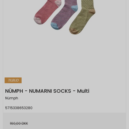
TILBUD
NÜMPH - NUMARNI SOCKS - Multi
Nümph
5715338653280
160,00 DKK