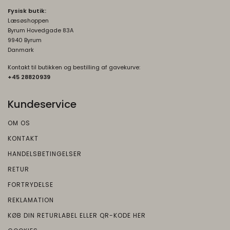
Brugt af Google med formål at levere en
Fysisk butik:
risikoanalyse. Gemt i browseren's
Læsøshoppen
"SessionStorage"
Byrum Hovedgade 83A
9940 Byrum
rc::a, rc::f
None
Danmark
Oprindelse:
Kontakt til butikken og bestilling af gavekurve:
Google
+45 2882093
9
Beskrivelse:
Brugt af Google med formål at levere en
Kundeservice
risikoanalyse. Gemt i browseren's
"localStorage".
OM OS
KONTAKT
_grecaptcha
None
Oprindelse:
HANDELSBETINGELSER
Google
RETUR
Beskrivelse:
FORTRYDELSE
Brugt af Google med formål at levere en
REKLAMATION
risikoanalyse. Gemt i browseren's
KØB DIN RETURLABEL ELLER QR-KODE HER
"localStorage".