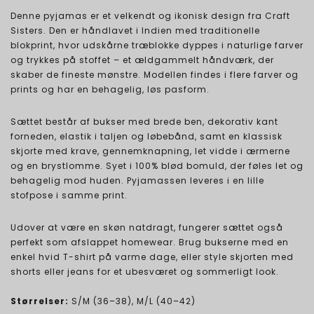
Denne pyjamas er et velkendt og ikonisk design fra Craft
Sisters. Den er håndlavet i Indien med traditionelle
blokprint, hvor udskårne træblokke dyppes i naturlige farver
og trykkes på stoffet – et ældgammelt håndværk, der
skaber de fineste mønstre. Modellen findes i flere farver og
prints og har en behagelig, løs pasform.
Sættet består af bukser med brede ben, dekorativ kant
forneden, elastik i taljen og løbebånd, samt en klassisk
skjorte med krave, gennemknapning, let vidde i ærmerne
og en brystlomme. Syet i 100% blød bomuld, der føles let og
behagelig mod huden. Pyjamassen leveres i en lille
stofpose i samme print.
Udover at være en skøn natdragt, fungerer sættet også
perfekt som afslappet homewear. Brug bukserne med en
enkel hvid T-shirt på varme dage, eller style skjorten med
shorts eller jeans for et ubesværet og sommerligt look.
Størrelser:
S/M (36–38), M/L (40–42)