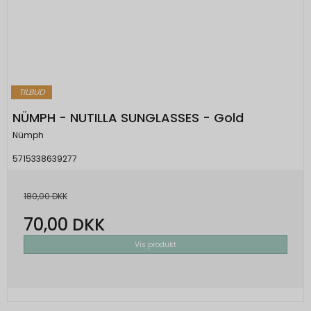
TILBUD
NÜMPH - NUTILLA SUNGLASSES - Gold
Nümph
5715338639277
180,00 DKK
70,00 DKK
Vis produkt