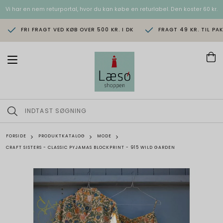
Vi har en nem returportal, hvor du kan købe en returlabel. Den koster 60 kr.
FRI FRAGT VED KØB OVER 500 KR. I DK
FRAGT 49 KR. TIL PA
T
o
g
g
l
e
n
a
v
FORSIDE
PRODUKTKATALOG
MODE
i
CRAFT SISTERS - CLASSIC PYJAMAS BLOCKPRINT - 915 WILD GARDEN
g
a
t
i
o
n