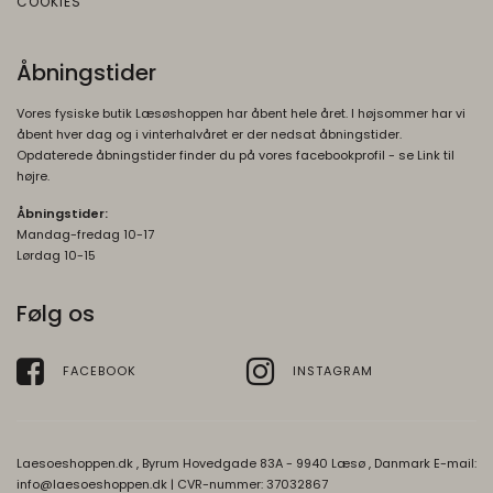
COOKIES
Åbningstider
Vores fysiske butik Læsøshoppen har åbent hele året. I højsommer har vi
åbent hver dag og i vinterhalvåret er der nedsat åbningstider.
Opdaterede åbningstider finder du på vores facebookprofil - se Link til
højre.
Åbningstider:
Mandag-fredag 10-17
Lørdag 10-15
Følg os
FACEBOOK
INSTAGRAM
Laesoeshoppen.dk , Byrum Hovedgade 83A - 9940 Læsø , Danmark E-mail:
info@laesoeshoppen.dk
| CVR-nummer: 37032867