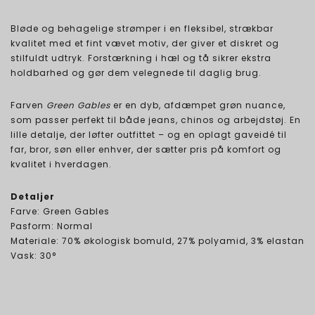
Bløde og behagelige strømper i en fleksibel, strækbar
kvalitet med et fint vævet motiv, der giver et diskret og
stilfuldt udtryk. Forstærkning i hæl og tå sikrer ekstra
holdbarhed og gør dem velegnede til daglig brug.
Farven
Green Gables
er en dyb, afdæmpet grøn nuance,
som passer perfekt til både jeans, chinos og arbejdstøj. En
lille detalje, der løfter outfittet – og en oplagt gaveidé til
far, bror, søn eller enhver, der sætter pris på komfort og
kvalitet i hverdagen.
Detaljer
Farve: Green Gables
Pasform: Normal
Materiale: 70% økologisk bomuld, 27% polyamid, 3% elastan
Vask: 30°