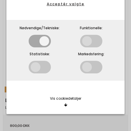
Acceptér valgte
Nødvendige/Tekniske:
Funktionelle:
Statistiske:
Markedsføring:
TILBUD
Vis cookiedetaljer
LAKOR - Lakridspibe Hoodie - Blueberry
Lakor
Nødvendige/Tekniske
800,00 DKK
Tekniske cookies er nødvendige for, at langt de