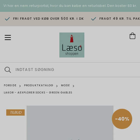
Vi har en nem returportal, hvor du kan købe en returlabel. Den koster 60 kr.
FRI FRAGT VED KØB OVER 500 KR. I DK
FRAGT 49 KR. TIL PA
T
o
g
g
l
e
n
a
v
FORSIDE
PRODUKTKATALOG
MODE
i
LAKOR - AEXPLORER SOCKS - GREEN GABLES
g
a
t
i
TILBUD
o
-40%
n