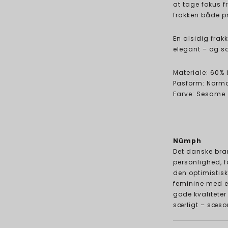
at tage fokus f
frakken både p
En alsidig frak
elegant – og s
Materiale: 60%
Pasform: Norm
Farve: Sesame
Nümph
Det danske bran
personlighed, f
den optimistisk
feminine med et
gode kvaliteter
særligt – sæso