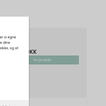
er vi egne
550,00 DKK
ke dine
okies, og at
275,00 DKK
Vis produkt