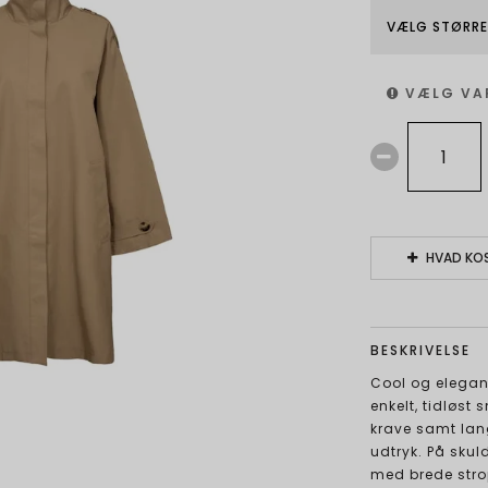
VÆLG STØRRE
VÆLG VA
HVAD KOS
BESKRIVELSE
Cool og elegant
enkelt, tidløst 
krave samt lan
udtryk. På skul
med brede strop