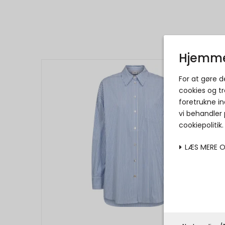
Hjemme
For at gøre 
cookies og tr
foretrukne in
vi behandler
cookiepolitik
LÆS MERE 