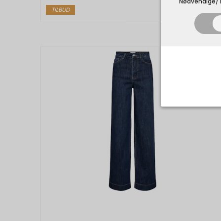
Nødvendige/T
TILBUD
Nødvend
Tekniske 
navnet an
privatsfær
Cookie:
Funktion
Funktione
PHPSESSID
indstillin
har i forho