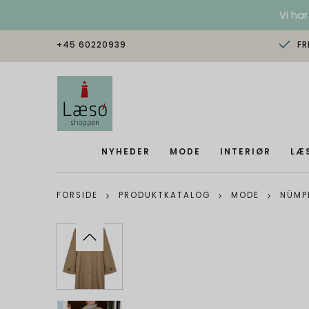
Vi har
+45 60220939
FR
NYHEDER
MODE
INTERIØR
LÆ
FORSIDE
PRODUKTKATALOG
MODE
NÜMP