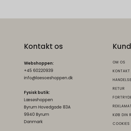
productlist
SSID
G
NID
newsLetterPop
HSID
G
newsLetterPop
OGPC
Kontakt os
Kund
OGP
G
cookieconsent
OM OS
Webshoppen:
OTZ
G
AEC
+45 60220939
KONTAKT
info@laesoeshoppen.dk
HANDELS
1P_JAR
G
DV
RETUR
Fysisk butik:
FORTRYD
Læsøshoppen
__Secure-
G
__Secure-3PSI
REKLAMA
3PSIDTS
Byrum Hovedgade 83A
9940 Byrum
KØB DIN 
Danmark
COOKIES
__Secure-
G