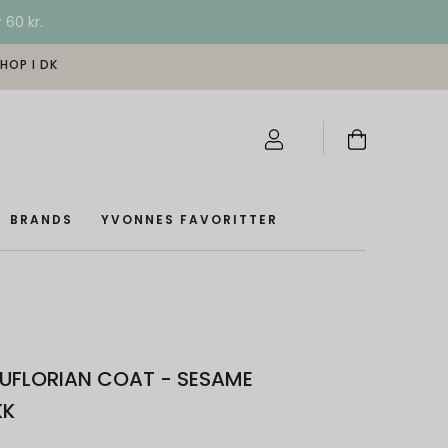
 60 kr.
SHOP I DK
BRANDS
YVONNES FAVORITTER
UFLORIAN COAT - SESAME
KK