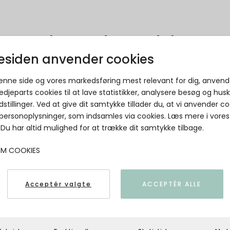
Relaterede produkter
siden anvender cookies
NÜMPH - NUHAILEY SHIRT W/O STONES -
denne side og vores markedsføring mest relevant for dig, anvend
Hydrangea
edjeparts cookies til at lave statistikker, analysere besøg og hus
Nümph
dstillinger. Ved at give dit samtykke tillader du, at vi anvender co
 personoplysninger, som indsamles via cookies. Læs mere i vores
. Du har altid mulighed for at trække dit samtykke tilbage.
OM COOKIES
Acceptér valgte
ACCEPTÉR ALLE