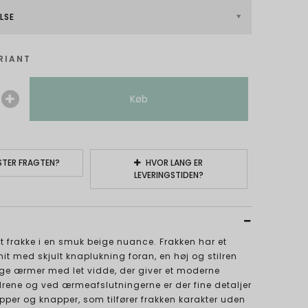
LSE
RIANT
Køb
TER FRAGTEN?
HVOR LANG ER
LEVERINGSTIDEN?
 frakke i en smuk beige nuance. Frakken har et
snit med skjult knaplukning foran, en høj og stilren
ge ærmer med let vidde, der giver et moderne
drene og ved ærmeafslutningerne er der fine detaljer
per og knapper, som tilfører frakken karakter uden