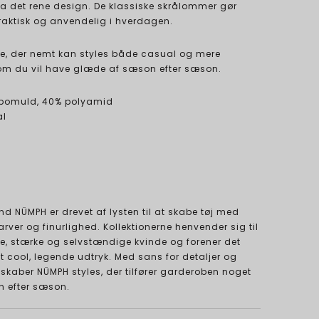
ra det rene design. De klassiske skrålommer gør
raktisk og anvendelig i hverdagen.
ke, der nemt kan styles både casual og mere
om du vil have glæde af sæson efter sæson.
 bomuld, 40% polyamid
al
d NÜMPH er drevet af lysten til at skabe tøj med
arver og finurlighed. Kollektionerne henvender sig til
e, stærke og selvstændige kvinde og forener det
 cool, legende udtryk. Med sans for detaljer og
 skaber NÜMPH styles, der tilfører garderoben noget
n efter sæson.