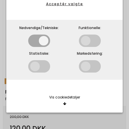
Acceptér valgte
Nødvendige/Tekniske:
Funktionelle:
Statistiske:
Markedsføring:
TILBUD
PICO - Bow Petite Studs
Vis cookiedetaljer
Pico
200,00 DKK
Nødvendige/Tekniske
Tekniske cookies er nødvendige for, at langt de
120,00 DKK