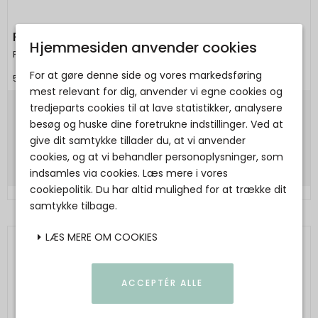
PICO - Elva Crystal Bracelet - forgyldt
Hjemmesiden anvender cookies
Pico
For at gøre denne side og vores markedsføring
5713606084033
mest relevant for dig, anvender vi egne cookies og
tredjeparts cookies til at lave statistikker, analysere
400,00 DKK
besøg og huske dine foretrukne indstillinger. Ved at
give dit samtykke tillader du, at vi anvender
Vis produkt
cookies, og at vi behandler personoplysninger, som
indsamles via cookies. Læs mere i vores
cookiepolitik. Du har altid mulighed for at trække dit
samtykke tilbage.
LÆS MERE OM COOKIES
ACCEPTÉR ALLE