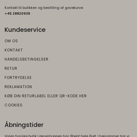
Oprindelse:
Kontakt til butikken og bestilling af gavekurve:
+45 2882093
9
Google
Beskrivelse:
Kundeservice
Brugt af Google med formål at levere en
risikoanalyse. Gemt i browseren's
OM OS
"localStorage".
KONTAKT
HANDELSBETINGELSER
RETUR
FORTRYDELSE
REKLAMATION
KØB DIN RETURLABEL ELLER QR-KODE HER
COOKIES
Åbningstider
Vores fysiske butik Læsøshoppen har åbent hele året. I højsommer har vi