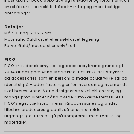
Elastikken er både dekorativ og funktionel og løfter nemt en
enkel frisure – perfekt til både hverdag og mere festlige
anledninger.
Detaljer
Mål: C-ring 5 × 2,5 cm
Materiale: Guldfarvet eller sølvfarvet legering
Farve: Guld/mocca eller sølv/sort
PICO
PICO er et dansk smykke- og accessorybrand grundlagt i
2004 af designer Anne-Marie Pico. Hos PICO ses smykker
og accessories som en personlig måde at udtrykke stil og
identitet på – uden faste regler for, hvordan og hvornår de
skal bæres. Anne-Marie designer selv kollektionerne, og
mange produkter er håndlavede. Smykkerne fremstilles i
PICO’s eget værksted, mens håraccessories og andet
tilbehør produceres globalt, så priserne holdes
tilgængelige uden at gå på kompromis med kvalitet og
materialer.