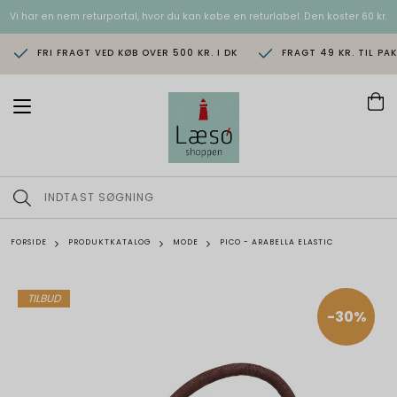
Vi har en nem returportal, hvor du kan købe en returlabel. Den koster 60 kr.
FRI FRAGT VED KØB OVER 500 KR. I DK
FRAGT 49 KR. TIL PA
T
o
g
g
l
e
n
a
v
FORSIDE
PRODUKTKATALOG
MODE
PICO - ARABELLA ELASTIC
i
g
a
t
TILBUD
i
-30%
o
n