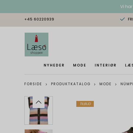
Vi har
+45 60220939
FR
NYHEDER
MODE
INTERIØR
LÆ
FORSIDE
PRODUKTKATALOG
MODE
NÜMPH
TILBUD