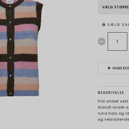
VÆLG STØRRE
VÆLG VA
HVAD KOS
BESKRIVELSE
Flot stribet ves
blandt andet al
rund hals og ri
og velsiddende