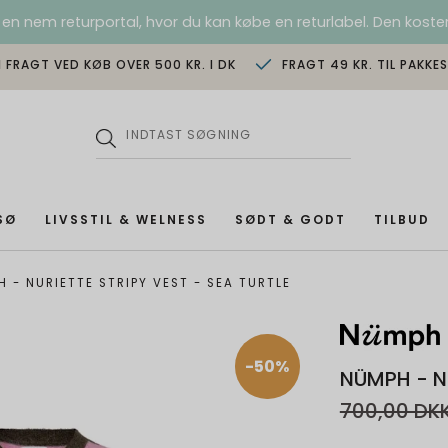
 en nem returportal, hvor du kan købe en returlabel. Den koster
I FRAGT VED KØB OVER 500 KR. I DK
FRAGT 49 KR. TIL PAKKE
SØ
LIVSSTIL & WELNESS
SØDT & GODT
TILBUD
 - NURIETTE STRIPY VEST - SEA TURTLE
-50%
NÜMPH - NU
700,00 DK