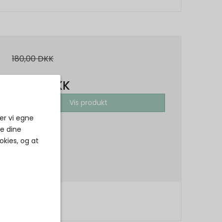
180,00 DKK
70,00 DKK
Vis produkt
er vi egne
ke dine
okies, og at