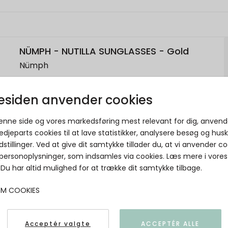
NÜMPH - NUTILLA SUNGLASSES - Gold
Nümph
5715338639277
siden anvender cookies
denne side og vores markedsføring mest relevant for dig, anvend
edjeparts cookies til at lave statistikker, analysere besøg og hus
dstillinger. Ved at give dit samtykke tillader du, at vi anvender co
 personoplysninger, som indsamles via cookies. Læs mere i vores
. Du har altid mulighed for at trække dit samtykke tilbage.
OM COOKIES
Acceptér valgte
ACCEPTÉR ALLE