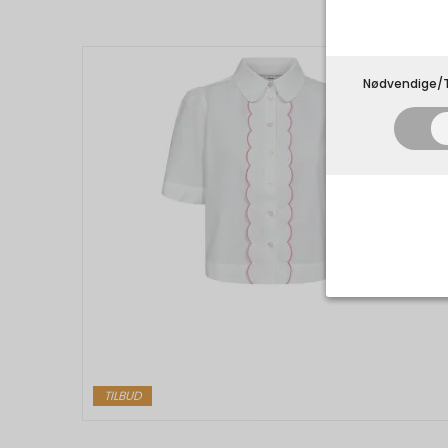
Nødvendige/T
Nødvend
Tekniske 
navnet an
privatsfær
TILBUD
Cookie:
Funktion