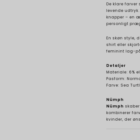
De klare farver
levende udtryk
knapper – en æ
personligt præ
En skøn style, 
shirt eller skjo
feminint lag-p
Detaljer
Materiale: 6% e
Pasform: Norm
Farve: Sea Turt
Nümph
Nümph
skaber 
kombinerer farve
kvinder, der øn