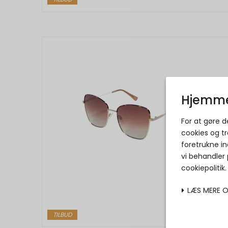
Hjemme
For at gøre 
cookies og tr
foretrukne in
vi behandler
cookiepolitik
LÆS MERE 
TILBUD