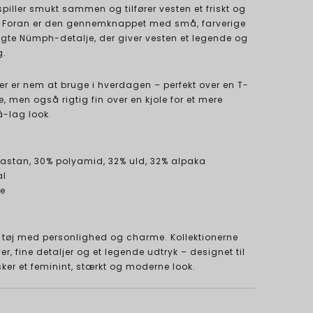
 spiller smukt sammen og tilfører vesten et friskt og
. Foran er den gennemknappet med små, farverige
gte Nümph-detalje, der giver vesten et legende og
g.
der er nem at bruge i hverdagen – perfekt over en T-
rte, men også rigtig fin over en kjole for et mere
å-lag look.
lastan, 30% polyamid, 32% uld, 32% alpaka
al
le
tøj med personlighed og charme. Kollektionerne
r, fine detaljer og et legende udtryk – designet til
sker et feminint, stærkt og moderne look.