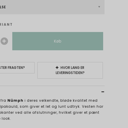
LSE
RIANT
Køb
TER FRAGTEN?
HVOR LANG ER
LEVERINGSTIDEN?
t fra
Nümph
i deres velkendte, bløde kvalitet med
pakauld, som giver et let og lunt udtryk. Vesten har
bkanter ved alle afslutninger, hvilket giver et pænt
 look.