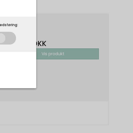
edsføring:
500,00 DKK
300,00 DKK
Vis produkt
som de skal. Som
 på din
r.
Udløber: