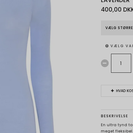
LAVENDER
400,00 DK
VÆLG STØRRE
VÆLG VA
HVAD KOS
BESKRIVELSE
En ultra tynd t
meget fleksibe