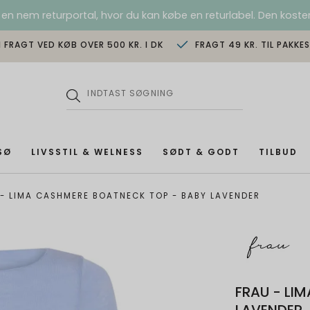
 en nem returportal, hvor du kan købe en returlabel. Den koster
I FRAGT VED KØB OVER 500 KR. I DK
FRAGT 49 KR. TIL PAKKE
SØ
LIVSSTIL & WELNESS
SØDT & GODT
TILBUD
 - LIMA CASHMERE BOATNECK TOP - BABY LAVENDER
FRAU - LI