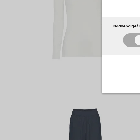
Nødvendige/T
Nødvend
Tekniske 
navnet an
privatsfær
Cookie:
Funktion