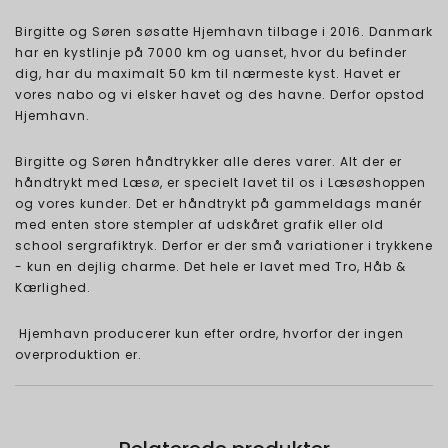
Birgitte og Søren søsatte Hjemhavn tilbage i 2016. Danmark
har en kystlinje på 7000 km og uanset, hvor du befinder
dig, har du maximalt 50 km til nærmeste kyst. Havet er
vores nabo og vi elsker havet og des havne. Derfor opstod
Hjemhavn.
Birgitte og Søren håndtrykker alle deres varer. Alt der er
håndtrykt med Læsø, er specielt lavet til os i Læsøshoppen
og vores kunder. Det er håndtrykt på gammeldags manér
med enten store stempler af udskåret grafik eller old
school sergrafiktryk. Derfor er der små variationer i trykkene
- kun en dejlig charme. Det hele er lavet med Tro, Håb &
Kærlighed.
Hjemhavn producerer kun efter ordre, hvorfor der ingen
overproduktion er.