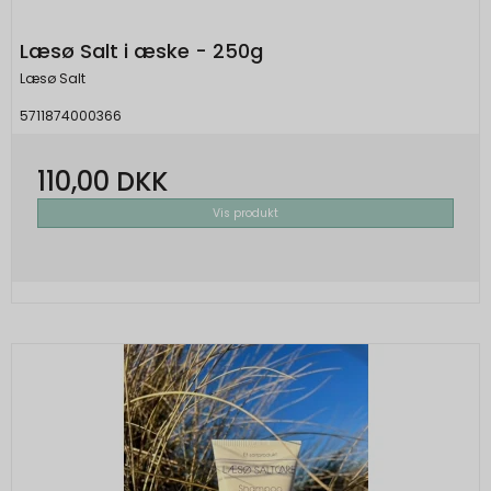
Læsø Salt i æske - 250g
Læsø Salt
5711874000366
110,00 DKK
Vis produkt