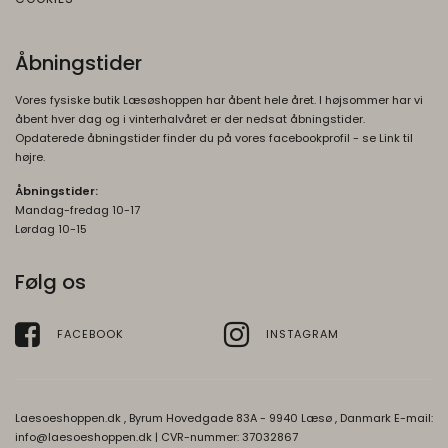
__Secure-1PSIDCC
1 år
en profil af den besøgendes interesser for
Oprindelse:
at vise relevant og personlige Google-
annonceringer.
Åbningstider
Google
Beskrivelse:
Vores fysiske butik Læsøshoppen har åbent hele året. I højsommer har vi
Bruges til at opbygge en profil af den
åbent hver dag og i vinterhalvåret er der nedsat åbningstider.
besøgendes interesser, så den
Opdaterede åbningstider finder du på vores facebookprofil - se Link til
højre.
besøgende får vist relevante og personlige
Google-annoncer.
Åbningstider:
Mandag-fredag 10-17
SOCS
1 år
Lørdag 10-15
Oprindelse:
Google
Følg os
Beskrivelse:
Gemmer en brugers valg af cookies.
FACEBOOK
INSTAGRAM
SEARCH_SAMESITE
4
Oprindelse:
måneder
Google
Laesoeshoppen.dk , Byrum Hovedgade 83A - 9940 Læsø , Danmark E-mail:
Beskrivelse:
info@laesoeshoppen.dk
| CVR-nummer: 37032867