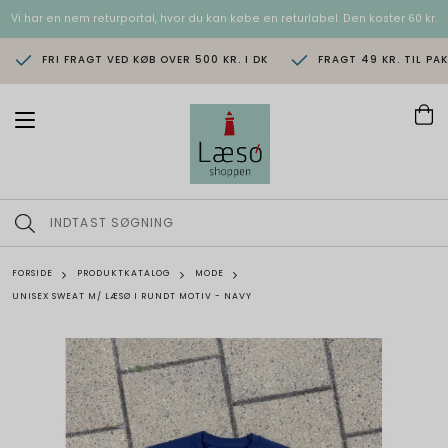
Vi har en nem returportal, hvor du kan købe en returlabel. Den koster 60 kr.
FRI FRAGT VED KØB OVER 500 KR. I DK
FRAGT 49 KR. TIL PA
T
o
g
g
l
e
n
a
v
FORSIDE
PRODUKTKATALOG
MODE
i
UNISEX SWEAT M/ LÆSØ I RUNDT MOTIV - NAVY
g
a
t
i
o
n