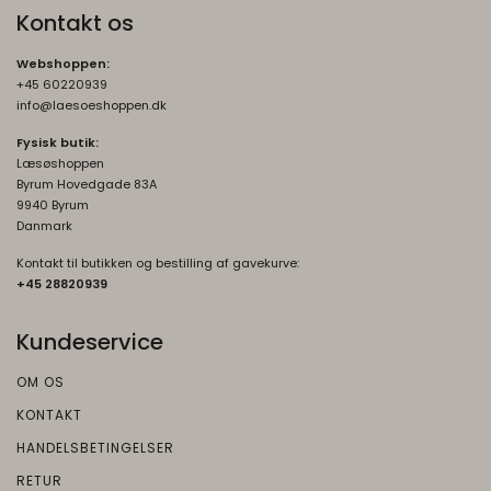
risikoanalyse. Gemt i browseren's
Kontakt os
"localStorage".
Webshoppen:
+45 60220939
info@laesoeshoppen.dk
Fysisk butik:
Læsøshoppen
Byrum Hovedgade 83A
9940 Byrum
Danmark
Kontakt til butikken og bestilling af gavekurve:
+45 2882093
9
Kundeservice
OM OS
KONTAKT
HANDELSBETINGELSER
RETUR