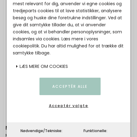
mest relevant for dig, anvender vi egne cookies og
tredjeparts cookies til at lave statistikker, analysere
besøg og huske dine foretrukne indstillinger. Ved at
give dit samtykke tillader du, at vi anvender
cookies, og at vi behandler personoplysninger, som
indsamles via cookies. Læs mere i vores
cookiepolitik. Du har altid mulighed for at trække dit
samtykke tilbage.
LÆS MERE OM COOKIES
ACCEPTÉR ALLE
Acceptér valgte
MP DENMARK - Ada socks - Pink Champagne
Nødvendige/Tekniske:
Funktionelle:
Mp Denmark