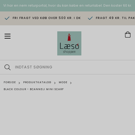
Vi har en nem returportal, hvor du kan købe en returlabel. Den koster 60 kr.
FRI FRAGT VED KØB OVER 500 KR. I DK
FRAGT 49 KR. TIL PA
T
o
g
g
l
e
n
a
v
FORSIDE
PRODUKTKATALOG
MODE
i
BLACK COLOUR - BCANNELI MINI SCARF
g
a
t
i
o
n