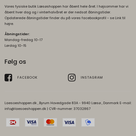
_grecaptcha
None
Vores fysiske butik Læsøshoppen har åbent hele året. I højsommer har vi
Oprindelse:
åbent hver dag og i vinterhalvåret er der nedsat åbningstider.
Opdaterede åbningstider finder du på vores facebookprofil - se Link til
Google
højre.
Beskrivelse:
Åbningstider:
Brugt af Google med formål at levere en
Mandag-fredag 10-17
risikoanalyse. Gemt i browseren's
Lørdag 10-15
"localStorage".
Følg os
FACEBOOK
INSTAGRAM
Laesoeshoppen.dk , Byrum Hovedgade 83A - 9940 Læsø , Danmark E-mail:
info@laesoeshoppen.dk
| CVR-nummer: 37032867