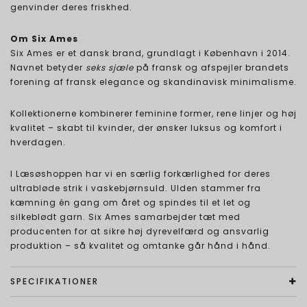
genvinder deres friskhed.
Om Six Ames
Six Ames er et dansk brand, grundlagt i København i 2014.
Navnet betyder
seks sjæle
på fransk og afspejler brandets
forening af fransk elegance og skandinavisk minimalisme.
Kollektionerne kombinerer feminine former, rene linjer og høj
kvalitet – skabt til kvinder, der ønsker luksus og komfort i
hverdagen.
I Læsøshoppen har vi en særlig forkærlighed for deres
ultrabløde strik i vaskebjørnsuld. Ulden stammer fra
kæmning én gang om året og spindes til et let og
silkeblødt garn. Six Ames samarbejder tæt med
producenten for at sikre høj dyrevelfærd og ansvarlig
produktion – så kvalitet og omtanke går hånd i hånd.
SPECIFIKATIONER