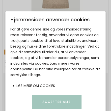
Hjemmesiden anvender cookies
For at gøre denne side og vores markedsføring
mest relevant for dig, anvender vi egne cookies og
tredjeparts cookies til at lave statistikker, analysere
besøg og huske dine foretrukne indstillinger. Ved at
give dit samtykke tillader du, at vi anvender
TILBUD
cookies, og at vi behandler personoplysninger, som
Six Ames - ROCCA DECO - Beige Mélange
indsamles via cookies. Læs mere i vores
Six Ames
cookiepolitik. Du har altid mulighed for at trække dit
samtykke tilbage.
1.699,00 DKK
LÆS MERE OM COOKIES
1.019,40 DKK
Vis produkt
ACCEPTÉR ALLE