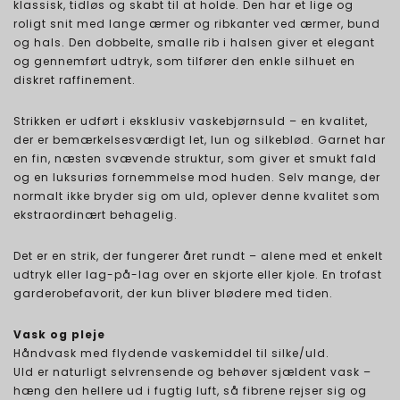
klassisk, tidløs og skabt til at holde. Den har et lige og
roligt snit med lange ærmer og ribkanter ved ærmer, bund
og hals. Den dobbelte, smalle rib i halsen giver et elegant
og gennemført udtryk, som tilfører den enkle silhuet en
diskret raffinement.
Strikken er udført i eksklusiv vaskebjørnsuld – en kvalitet,
der er bemærkelsesværdigt let, lun og silkeblød. Garnet har
en fin, næsten svævende struktur, som giver et smukt fald
og en luksuriøs fornemmelse mod huden. Selv mange, der
normalt ikke bryder sig om uld, oplever denne kvalitet som
ekstraordinært behagelig.
Det er en strik, der fungerer året rundt – alene med et enkelt
udtryk eller lag-på-lag over en skjorte eller kjole. En trofast
garderobefavorit, der kun bliver blødere med tiden.
Vask og pleje
Håndvask med flydende vaskemiddel til silke/uld.
Uld er naturligt selvrensende og behøver sjældent vask –
hæng den hellere ud i fugtig luft, så fibrene rejser sig og