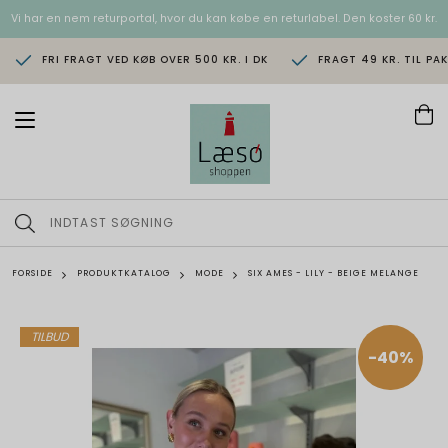
Vi har en nem returportal, hvor du kan købe en returlabel. Den koster 60 kr.
FRI FRAGT VED KØB OVER 500 KR. I DK
FRAGT 49 KR. TIL PA
T
o
g
g
l
e
n
a
v
FORSIDE
PRODUKTKATALOG
MODE
SIX AMES - LILY - BEIGE MELANGE
i
g
a
t
TILBUD
i
-40%
o
n