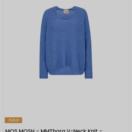
Oprindelse:
måneder
Google
Beskrivelse:
Denne cookie bruges til at forhindre
browseren i at sende denne cookie
sammen med anmodninger på tværs af
websites.
rc::b, rc::c
Session
Oprindelse:
Google
Beskrivelse:
Brugt af Google med formål at levere en
risikoanalyse. Gemt i browseren's
"SessionStorage"
rc::a, rc::f
None
TILBUD
Oprindelse:
MOS MOSH - MMThora V-Neck Knit -
Google