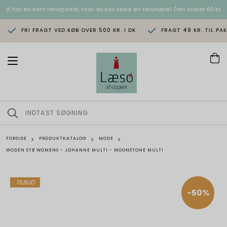
Vi har en nem returportal, hvor du kan købe en returlabel. Den koster 60 kr.
FRI FRAGT VED KØB OVER 500 KR. I DK
FRAGT 49 KR. TIL PA
T
o
g
g
l
e
n
a
v
FORSIDE
PRODUKTKATALOG
MODE
i
WODEN STB WOMENS - JOHANNE MULTI - MOONSTONE MULTI
g
a
t
i
TILBUD
o
-50%
n