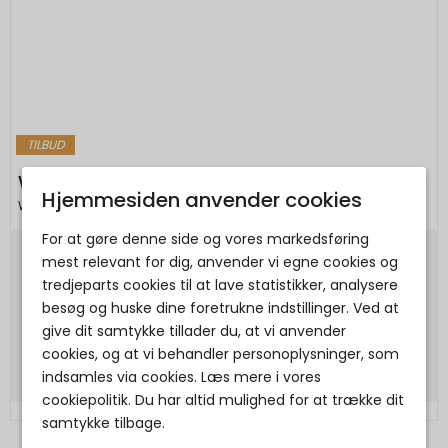
TILBUD
WODEN - Rigmor Open Mesh - Cherry
Hjemmesiden anvender cookies
Woden
For at gøre denne side og vores markedsføring
mest relevant for dig, anvender vi egne cookies og
999,95 DKK
tredjeparts cookies til at lave statistikker, analysere
499,98 DKK
besøg og huske dine foretrukne indstillinger. Ved at
give dit samtykke tillader du, at vi anvender
Vis produkt
cookies, og at vi behandler personoplysninger, som
indsamles via cookies. Læs mere i vores
cookiepolitik. Du har altid mulighed for at trække dit
samtykke tilbage.