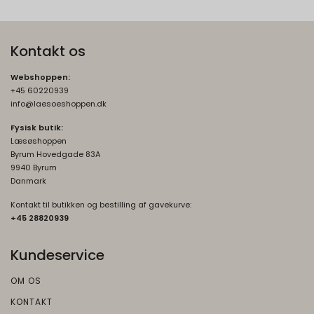
Kontakt os
Webshoppen:
+45 60220939
info@laesoeshoppen.dk
Fysisk butik:
Læsøshoppen
Byrum Hovedgade 83A
9940 Byrum
Danmark
Kontakt til butikken og bestilling af gavekurve:
+45 2882093
9
Kundeservice
OM OS
KONTAKT