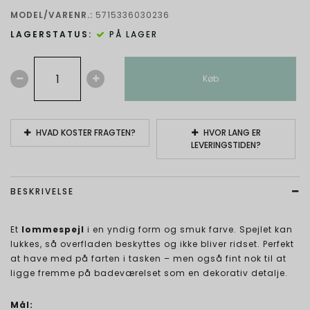
MODEL/VARENR.:
5715336030236
LAGERSTATUS:
PÅ LAGER
Køb
HVAD KOSTER FRAGTEN?
HVOR LANG ER
LEVERINGSTIDEN?
BESKRIVELSE
Et
lommespejl
i en yndig form og smuk farve. Spejlet kan
lukkes, så overfladen beskyttes og ikke bliver ridset. Perfekt
at have med på farten i tasken – men også fint nok til at
ligge fremme på badeværelset som en dekorativ detalje.
Mål: