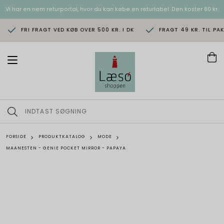
Vi har en nem returportal, hvor du kan købe en returlabel. Den koster 60 kr.
FRI FRAGT VED KØB OVER 500 KR. I DK
FRAGT 49 KR. TIL PA
T
o
g
g
l
e
n
a
v
FORSIDE
PRODUKTKATALOG
MODE
i
MAANESTEN - GENIE POCKET MIRROR - PAPAYA
g
a
t
i
o
n