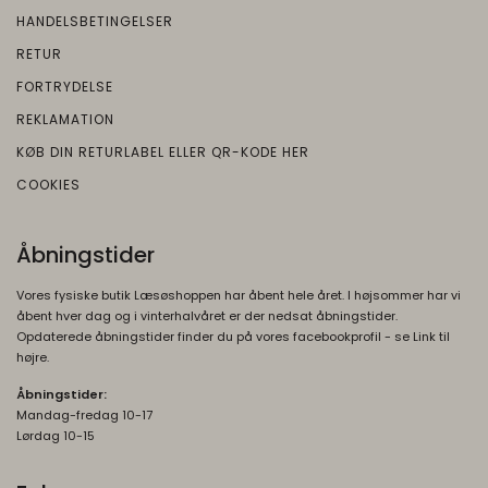
Brugt af Google med formål at levere en
HANDELSBETINGELSER
risikoanalyse. Gemt i browseren's
RETUR
"localStorage".
FORTRYDELSE
REKLAMATION
KØB DIN RETURLABEL ELLER QR-KODE HER
COOKIES
Åbningstider
Vores fysiske butik Læsøshoppen har åbent hele året. I højsommer har vi
åbent hver dag og i vinterhalvåret er der nedsat åbningstider.
Opdaterede åbningstider finder du på vores facebookprofil - se Link til
højre.
Åbningstider:
Mandag-fredag 10-17
Lørdag 10-15