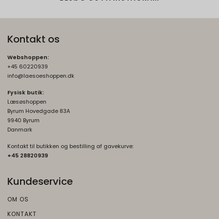
Oprindelse:
Google
Beskrivelse:
Kontakt os
Brugt af Google med formål at levere en
risikoanalyse. Gemt i browseren's
Webshoppen:
"SessionStorage"
+45 60220939
info@laesoeshoppen.dk
rc::a, rc::f
None
Fysisk butik:
Oprindelse:
Læsøshoppen
Google
Byrum Hovedgade 83A
Beskrivelse:
9940 Byrum
Danmark
Brugt af Google med formål at levere en
risikoanalyse. Gemt i browseren's
Kontakt til butikken og bestilling af gavekurve:
+45 2882093
9
"localStorage".
_grecaptcha
None
Kundeservice
Oprindelse:
OM OS
Google
Beskrivelse:
KONTAKT