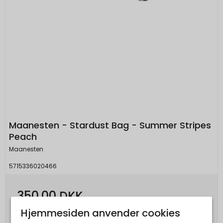
Maanesten - Stardust Bag - Summer Stripes
Peach
Maanesten
5715336020466
350,00 DKK
Hjemmesiden anvender cookies
Vis produkt