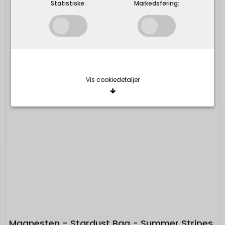
Statistiske:
Markedsføring:
Vis cookiedetaljer
Nødvendige/Tekniske
Tekniske cookies er nødvendige for, at langt de
fleste hjemmesider fungerer, som de skal. Som
navnet angiver, har de kun teknisk betydning og
dermed ikke nogen indvirkning på din privatsfære,
idet de ikke registrerer, hvad du søger efter på
andre hjemmesider.
Cookie:
Udløber:
Funktionelle
Maanesten - Stardust Bag - Summer Stripes
Funktionelle cookies anvendes for at huske dine
PHPSESSID
Session