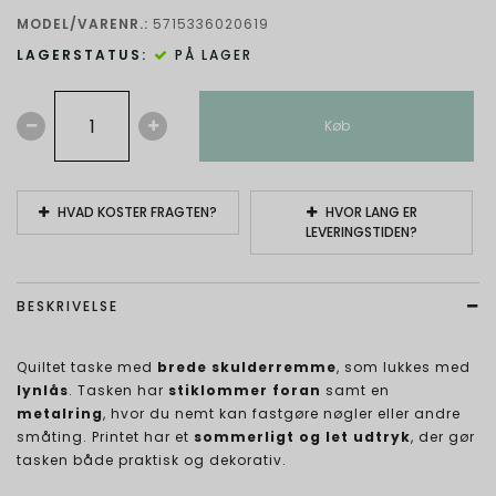
MODEL/VARENR.:
5715336020619
LAGERSTATUS:
PÅ LAGER
Køb
HVAD KOSTER FRAGTEN?
HVOR LANG ER
LEVERINGSTIDEN?
BESKRIVELSE
Quiltet taske med
brede skulderremme
, som lukkes med
lynlås
. Tasken har
stiklommer foran
samt en
metalring
, hvor du nemt kan fastgøre nøgler eller andre
småting. Printet har et
sommerligt og let udtryk
, der gør
tasken både praktisk og dekorativ.