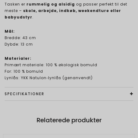
Tasken er
rummelig og alsidig
og passer perfekt til det
meste –
skole, arbejde, indkøb, weekendture eller
babyudstyr
.
Mål:
Bredde: 43 cm
Dybde: 13 cm
Materialer:
Primært materiale: 100 % økologisk bomuld
For: 100 % bomuld
Lynlås: YKK Natulon‑lynlås (genanvendt)
SPECIFIKATIONER
Relaterede produkter