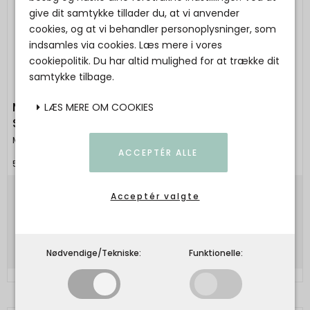
give dit samtykke tillader du, at vi anvender
cookies, og at vi behandler personoplysninger, som
indsamles via cookies. Læs mere i vores
cookiepolitik. Du har altid mulighed for at trække dit
samtykke tilbage.
Maanesten - Makeup Bag Big - Summer
LÆS MERE OM COOKIES
Stripes Blue
Maanesten
ACCEPTÉR ALLE
5715336020657
Acceptér valgte
550,00 DKK
Vis produkt
Nødvendige/Tekniske:
Funktionelle: