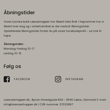
Oprindelse:
Google
Åbningstider
Beskrivelse:
Vores fysiske butik Læsøshoppen har åbent hele året. I højsommer har vi
Gemmer en brugers valg af cookies.
åbent hver dag og i vinterhalvåret er der nedsat åbningstider.
Opdaterede åbningstider finder du på vores facebookprofil - se Link til
SEARCH_SAMESITE
4
højre.
Oprindelse:
måneder
Åbningstider:
Google
Mandag-fredag 10-17
Beskrivelse:
Lørdag 10-15
Denne cookie bruges til at forhindre
browseren i at sende denne cookie
Følg os
sammen med anmodninger på tværs af
websites.
FACEBOOK
INSTAGRAM
rc::b, rc::c
Session
Oprindelse:
Google
Laesoeshoppen.dk , Byrum Hovedgade 83A - 9940 Læsø , Danmark E-mail:
Beskrivelse:
info@laesoeshoppen.dk
| CVR-nummer: 37032867
Brugt af Google med formål at levere en