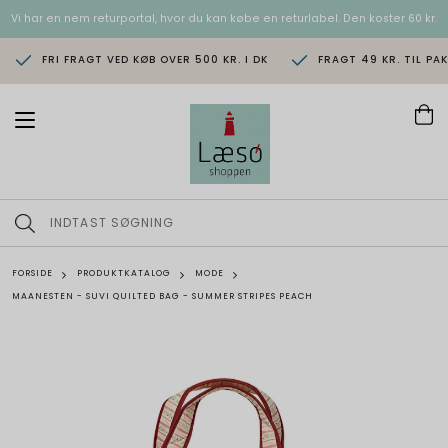
Vi har en nem returportal, hvor du kan købe en returlabel. Den koster 60 kr.
FRI FRAGT VED KØB OVER 500 KR. I DK
FRAGT 49 KR. TIL PA
T
o
g
g
l
e
n
a
v
FORSIDE
PRODUKTKATALOG
MODE
i
MAANESTEN - SUVI QUILTED BAG - SUMMER STRIPES PEACH
g
a
t
i
o
n