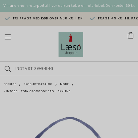
Vi har en nem returportal, hvor du kan købe en returlabel. Den koster 60 kr.
FRI FRAGT VED KØB OVER 500 KR. I DK
FRAGT 49 KR. TIL PA
T
o
g
g
l
e
n
a
v
FORSIDE
PRODUKTKATALOG
MODE
i
KINTOBE - TOBY CROSSBODY BAG - SKYLINE
g
a
t
i
o
n