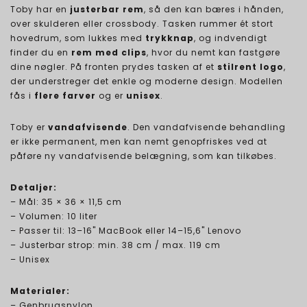
Toby har en
justerbar rem
, så den kan bæres i hånden,
over skulderen eller crossbody. Tasken rummer ét stort
hovedrum, som lukkes med
trykknap
, og indvendigt
finder du en
rem med clips
, hvor du nemt kan fastgøre
dine nøgler. På fronten prydes tasken af et
stilrent logo
,
der understreger det enkle og moderne design. Modellen
fås i
flere farver
og er
unisex
.
Toby er
vandafvisende
. Den vandafvisende behandling
er ikke permanent, men kan nemt genopfriskes ved at
påføre ny vandafvisende belægning, som kan tilkøbes.
Detaljer:
– Mål: 35 × 36 × 11,5 cm
– Volumen: 10 liter
– Passer til: 13–16" MacBook eller 14–15,6" Lenovo
– Justerbar strop: min. 38 cm / max. 119 cm
– Unisex
Materialer:
– Genbrugsnylon