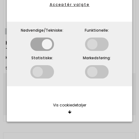
Acceptér valgte
Nødvendige/Tekniske:
Funktionelle:
Udsolgt
KINTOBE - NICO CROSSBODY BAG - Desert
Teal
Kintobe
Statistiske:
Markedsføring:
5703957207786
599,00 DKK
Vis produkt
Vis cookiedetaljer
Nødvendige/Tekniske
Tekniske cookies er nødvendige for, at langt de