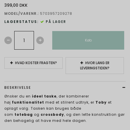
399,00 DKK
MODEL/VARENR.:
5703957209278
LAGERSTATUS:
PÅ LAGER
Køb
HVAD KOSTER FRAGTEN?
HVOR LANG ER
LEVERINGSTIDEN?
BESKRIVELSE
Ønsker du en
ideel taske
, der kombinerer
høj
funktionalitet
med et stilrent udtryk, er
Toby
et
oplagt valg. Tasken kan bruges både
som
totebag
og
crossbody
, og den lette konstruktion gør
den behagelig at have med hele dagen.