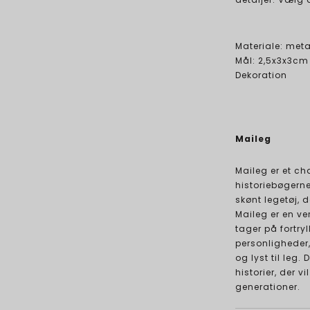
Materiale: meta
Mål: 2,5x3x3cm
Dekoration
Maileg
Maileg er et c
historiebøgern
skønt legetøj, d
Maileg er en v
tager på fortry
personligheder
og lyst til leg
historier, der 
generationer.