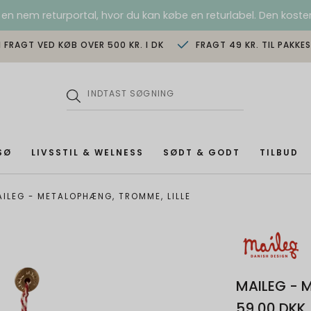
 en nem returportal, hvor du kan købe en returlabel. Den koster
I FRAGT VED KØB OVER 500 KR. I DK
FRAGT 49 KR. TIL PAKKE
SØ
LIVSSTIL & WELNESS
SØDT & GODT
TILBUD
ILEG - METALOPHÆNG, TROMME, LILLE
MAILEG - 
59,00 DKK