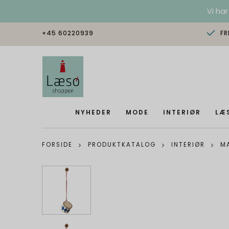
Vi har
+45 60220939
FR
NYHEDER
MODE
INTERIØR
LÆ
FORSIDE
PRODUKTKATALOG
INTERIØR
MA