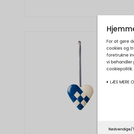
Hjemme
For at gøre 
cookies og tr
foretrukne in
vi behandler
cookiepolitik
LÆS MERE 
Nødvendige/T