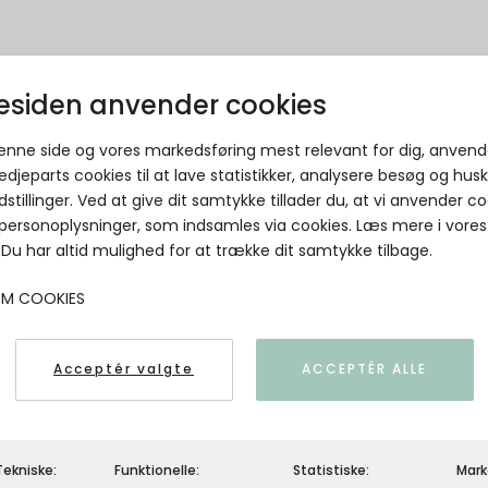
siden anvender cookies
MAILEG - Metalophæng, Hjerte, Stor
denne side og vores markedsføring mest relevant for dig, anvend
Maileg
edjeparts cookies til at lave statistikker, analysere besøg og hus
dstillinger. Ved at give dit samtykke tillader du, at vi anvender co
 personoplysninger, som indsamles via cookies. Læs mere i vores
. Du har altid mulighed for at trække dit samtykke tilbage.
OM COOKIES
Acceptér valgte
ACCEPTÉR ALLE
ekniske:
Funktionelle:
Statistiske:
Mark