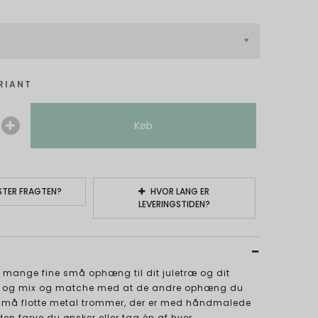
RIANT
Køb
TER FRAGTEN?
HVOR LANG ER
LEVERINGSTIDEN?
 mange fine små ophæng til dit juletræ og dit
ne og mix og matche med at de andre ophæng du
t små flotte metal trommer, der er med håndmalede
den farve du ønsker eller tag én af hver.