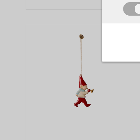
Nødvend
Tekniske 
navnet an
privatsfær
Cookie:
Funktion
Funktione
PHPSESSID
indstillin
har i forho
cookie_consen