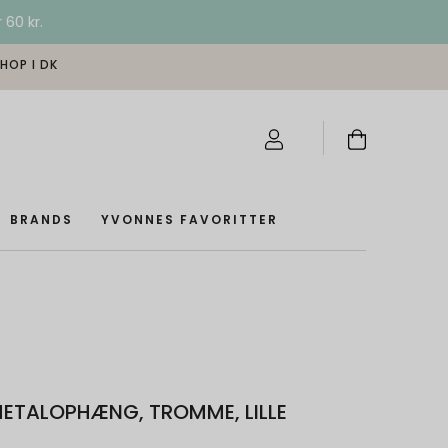
 60 kr.
SHOP I DK
BRANDS
YVONNES FAVORITTER
METALOPHÆNG, TROMME, LILLE