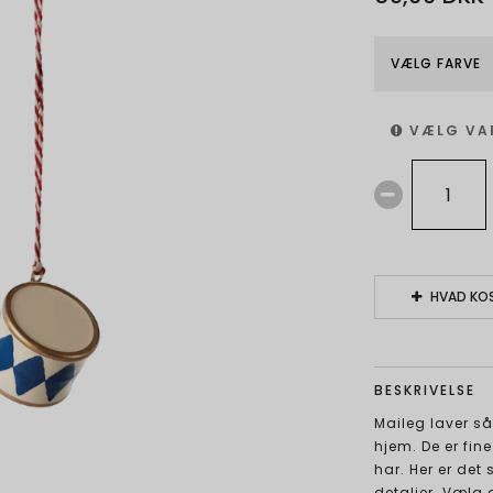
VÆLG FARVE
VÆLG VA
HVAD KOS
BESKRIVELSE
Maileg laver så
hjem. De er fi
har. Her er de
detaljer. Vælg 