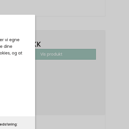
er vi egne
69,00 DKK
ke dine
okies, og at
Vis produkt
edsføring: