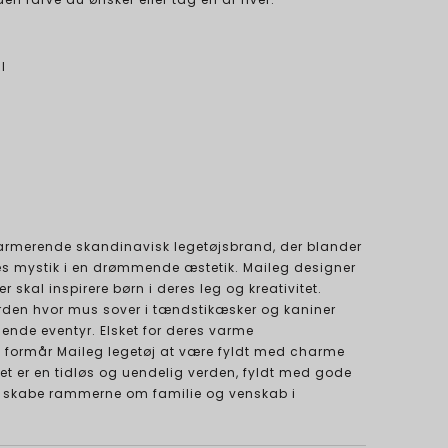
l
harmerende skandinavisk legetøjsbrand, der blander
es mystik i en drømmende æstetik. Maileg designer
er skal inspirere børn i deres leg og kreativitet.
erden hvor mus sover i tændstikæsker og kaniner
llende eventyr. Elsket for deres varme
, formår Maileg legetøj at være fyldt med charme
. Det er en tidløs og uendelig verden, fyldt med gode
vil skabe rammerne om familie og venskab i