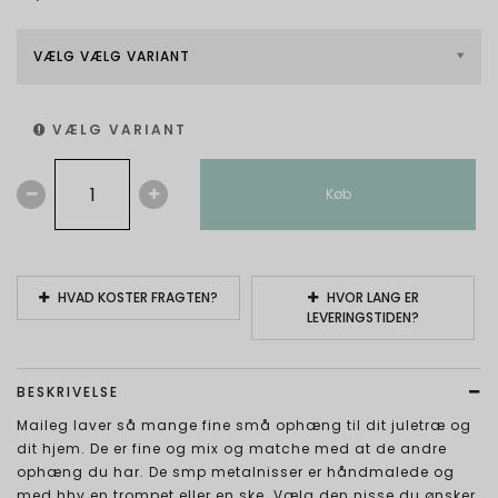
VÆLG VÆLG VARIANT
VÆLG VARIANT
Køb
HVAD KOSTER FRAGTEN?
HVOR LANG ER
LEVERINGSTIDEN?
BESKRIVELSE
Maileg laver så mange fine små ophæng til dit juletræ og
dit hjem. De er fine og mix og matche med at de andre
ophæng du har. De smp metalnisser er håndmalede og
med hhv en trompet eller en ske. Vælg den nisse du ønsker