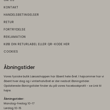
Oprindelse:
tilpassede annoncer og indsamle
KONTAKT
brugeroplysninger.
Google
HANDELSBETINGELSER
Beskrivelse:
OTZ
1 måned
RETUR
Brugt i recaptcha til at afgøre om brugeren
Oprindelse:
FORTRYDELSE
er et meneske eller ej
Google
REKLAMATION
Beskrivelse:
__Secure-3PSID
1 år
KØB DIN RETURLABEL ELLER QR-KODE HER
Oprindelse:
Brugt af Google til at vise personligt
tilpassede annoncer og indsamle
COOKIES
Google
brugeroplysninger.
Beskrivelse:
Bruges til at opbygge en profil af den
1P_JAR
1
Åbningstider
besøgendes interesser, så den
Oprindelse:
måneder
besøgende får vist relevante og personlige
Vores fysiske butik Læsøshoppen har åbent hele året. I højsommer har vi
Google
åbent hver dag og i vinterhalvåret er der nedsat åbningstider.
Google-annoncer.
Beskrivelse:
Opdaterede åbningstider finder du på vores facebookprofil - se Link til
højre.
__Secure-ENID
1 år
Brugt af Google til at vise personligt
Oprindelse:
tilpassede annoncer og indsamle
Åbningstider:
brugeroplysninger.
Mandag-fredag 10-17
Google
Lørdag 10-15
Beskrivelse: