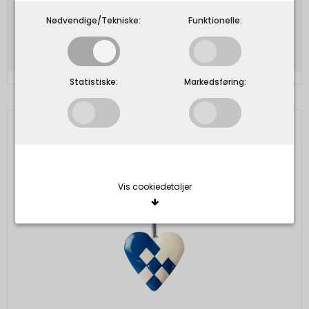
59,00 DKK
Nødvendige/Tekniske:
Funktionelle:
Vis produkt
Statistiske:
Markedsføring:
Vis cookiedetaljer
Nødvendige/Tekniske
Tekniske cookies er nødvendige for, at langt de
fleste hjemmesider fungerer, som de skal. Som
navnet angiver, har de kun teknisk betydning og
dermed ikke nogen indvirkning på din privatsfære,