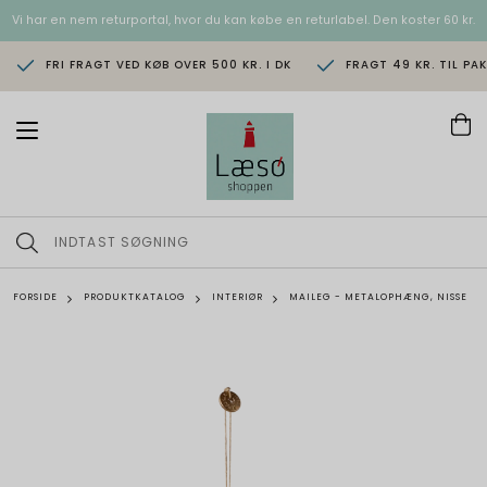
Vi har en nem returportal, hvor du kan købe en returlabel. Den koster 60 kr.
FRI FRAGT VED KØB OVER 500 KR. I DK
FRAGT 49 KR. TIL PA
T
o
g
g
l
e
n
a
v
FORSIDE
PRODUKTKATALOG
INTERIØR
MAILEG - METALOPHÆNG, NISSE
i
g
a
t
i
o
n