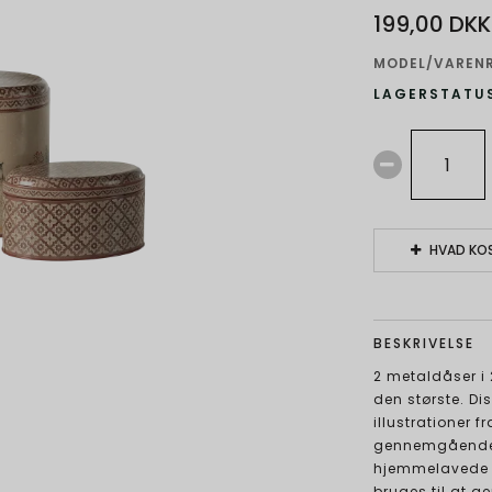
199,00 DKK
MODEL/VARENR
LAGERSTATUS
HVAD KOS
BESKRIVELSE
2 metaldåser i 
den største. Di
illustrationer 
gennemgående s
hjemmelavede sm
bruges til at g