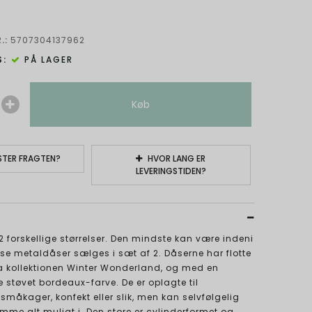
.:
5707304137962
:
PÅ LAGER
Køb
TER FRAGTEN?
HVOR LANG ER
LEVERINGSTIDEN?
2 forskellige størrelser. Den mindste kan være indeni
sse metaldåser sælges i sæt af 2. Dåserne har flotte
fra kollektionen Winter Wonderland, og med en
tøvet bordeaux-farve. De er oplagte til
åkager, konfekt eller slik, men kan selvfølgelig
emme alt muligt i. Den store er cylinderformet og