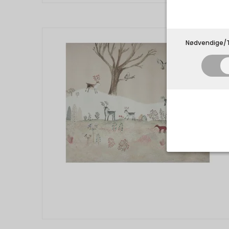
Nødvendige/T
Nødvend
Tekniske 
navnet an
privatsfær
Cookie:
Funktion