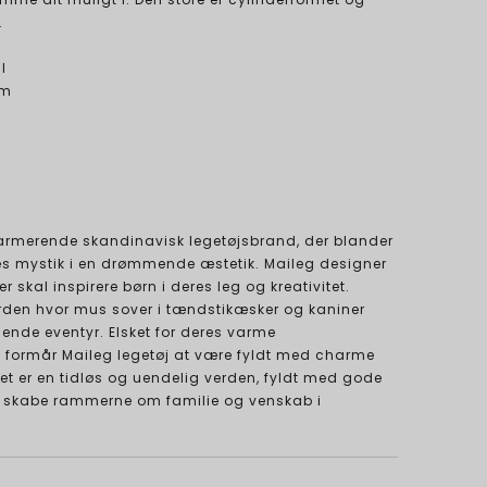
.
l
cm
harmerende skandinavisk legetøjsbrand, der blander
es mystik i en drømmende æstetik. Maileg designer
er skal inspirere børn i deres leg og kreativitet.
erden hvor mus sover i tændstikæsker og kaniner
llende eventyr. Elsket for deres varme
, formår Maileg legetøj at være fyldt med charme
. Det er en tidløs og uendelig verden, fyldt med gode
vil skabe rammerne om familie og venskab i