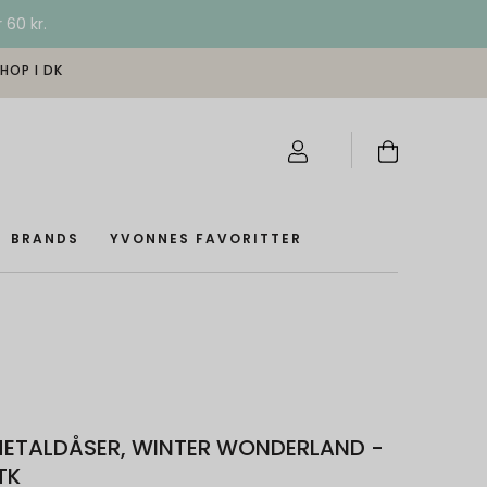
 60 kr.
SHOP I DK
BRANDS
YVONNES FAVORITTER
METALDÅSER, WINTER WONDERLAND -
TK