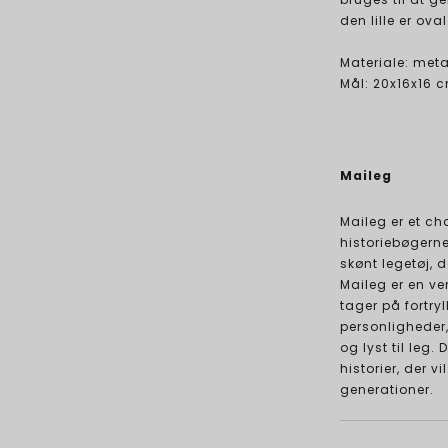
den lille er oval
Materiale: meta
Mål: 20x16x16 
Maileg
Maileg er et c
historiebøgern
skønt legetøj, d
Maileg er en v
tager på fortry
personligheder
og lyst til leg
historier, der 
generationer.