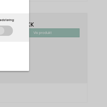
edsføring:
89,00 DKK
Vis produkt
som de skal. Som
 på din
r.
Udløber: