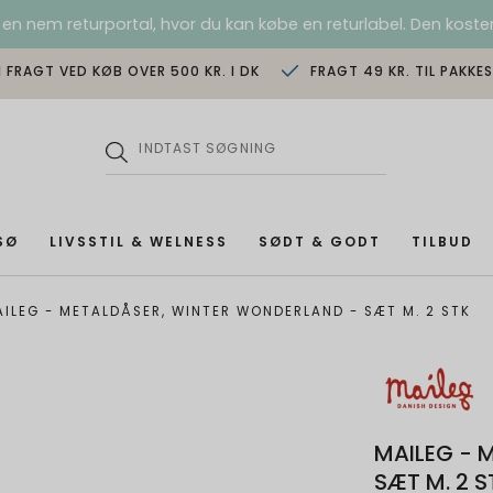
 en nem returportal, hvor du kan købe en returlabel. Den koster
I FRAGT VED KØB OVER 500 KR. I DK
FRAGT 49 KR. TIL PAKKE
SØ
LIVSSTIL & WELNESS
SØDT & GODT
TILBUD
ILEG - METALDÅSER, WINTER WONDERLAND - SÆT M. 2 STK
MAILEG - 
SÆT M. 2 S