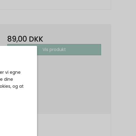
89,00 DKK
Vis produkt
er vi egne
ke dine
okies, og at