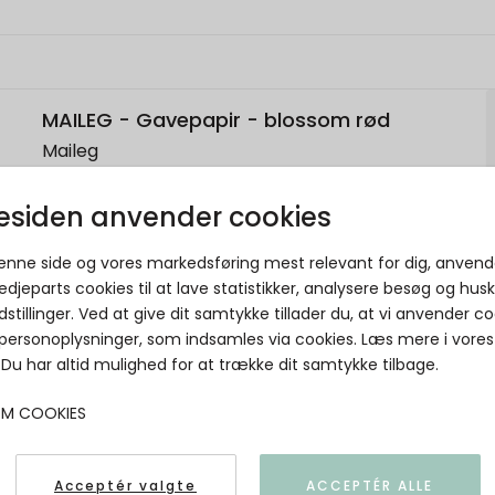
MAILEG - Gavepapir - blossom rød
Maileg
5707304125877
siden anvender cookies
denne side og vores markedsføring mest relevant for dig, anvend
edjeparts cookies til at lave statistikker, analysere besøg og hus
dstillinger. Ved at give dit samtykke tillader du, at vi anvender co
 personoplysninger, som indsamles via cookies. Læs mere i vores
. Du har altid mulighed for at trække dit samtykke tilbage.
OM COOKIES
Acceptér valgte
ACCEPTÉR ALLE