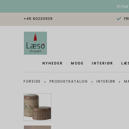
Vi har
+45 60220939
FR
NYHEDER
MODE
INTERIØR
LÆ
FORSIDE
PRODUKTKATALOG
INTERIØR
MA