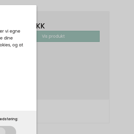
150,00 DKK
er vi egne
Vis produkt
ke dine
okies, og at
edsføring: