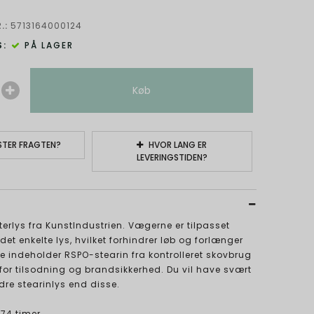
.:
5713164000124
:
PÅ LAGER
Køb
TER FRAGTEN?
HVOR LANG ER
LEVERINGSTIDEN?
terlys fra KunstIndustrien. Vægerne er tilpasset
et enkelte lys, hvilket forhindrer løb og forlænger
 indeholder RSPO-stearin fra kontrolleret skovbrug
 for tilsodning og brandsikkerhed. Du vil have svært
dre stearinlys end disse.
74 timer.