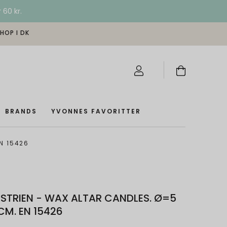
 60 kr.
SHOP I DK
BRANDS
YVONNES FAVORITTER
N 15426
STRIEN - WAX ALTAR CANDLES. Ø=5
CM. EN 15426