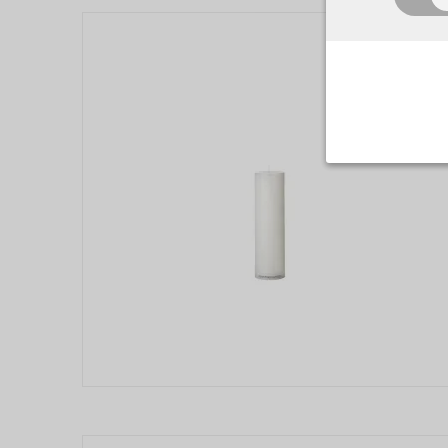
Nødvend
Tekniske 
navnet an
privatsfær
Cookie:
Funktion
Funktione
PHPSESSID
indstillin
har i forho
cookie_consen
Cookie:
Markeds
Markedsfø