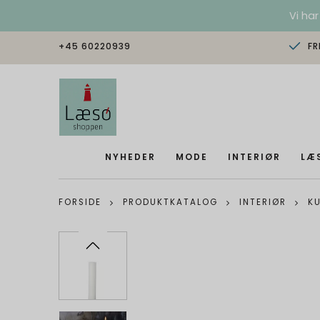
Vi har
+45 60220939
FR
NYHEDER
MODE
INTERIØR
LÆ
FORSIDE
PRODUKTKATALOG
INTERIØR
K