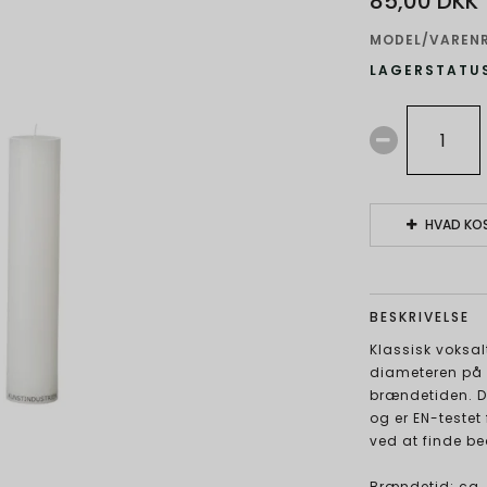
85,00 DKK
MODEL/VARENR
LAGERSTATUS
HVAD KOS
BESKRIVELSE
Klassisk voksal
diameteren på d
brændetiden. De
og er EN-testet
ved at finde be
Brændetid: ca. 