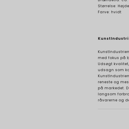
Størrelse: Høj
Farve: hvidt
KunstIndustr
KunstIndustrien
med fokus på b
Udsøgt kvalite
udsagn som kan
KunstIndustrien
reneste og mest
på markedet. De
langsom forbræn
råvarerne og d