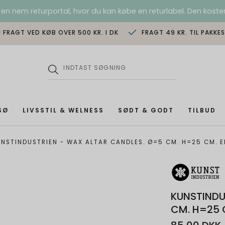
 en nem returportal, hvor du kan købe en returlabel. Den koster
I FRAGT VED KØB OVER 500 KR. I DK
FRAGT 49 KR. TIL PAKKE
SØ
LIVSSTIL & WELNESS
SØDT & GODT
TILBUD
UNSTINDUSTRIEN - WAX ALTAR CANDLES. Ø=5 CM. H=25 CM. E
KUNSTINDU
CM. H=25 