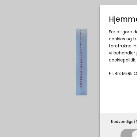
Hjemme
For at gøre 
cookies og tr
foretrukne in
vi behandler
cookiepolitik
LÆS MERE 
Nødvendige/T