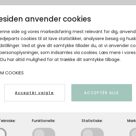
siden anvender cookies
KunstIndustrien - December Candle. 6 x
30 cm. w. RSPO Stearin. EN 15426 -
denne side og vores markedsføring mest relevant for dig, anvend
Aquamarine
edjeparts cookies til at lave statistikker, analysere besøg og hus
Kunstindustrien
dstillinger. Ved at give dit samtykke tillader du, at vi anvender co
 personoplysninger, som indsamles via cookies. Læs mere i vores
5713164011304
. Du har altid mulighed for at trække dit samtykke tilbage.
OM COOKIES
Acceptér valgte
ACCEPTÉR ALLE
ekniske:
Funktionelle:
Statistiske:
Mark