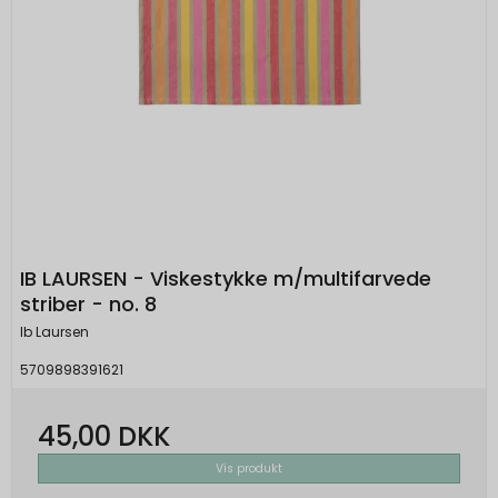
_grecaptcha
None
Oprindelse:
Google
Beskrivelse:
Brugt af Google med formål at levere en
risikoanalyse. Gemt i browseren's
"localStorage".
IB LAURSEN - Viskestykke m/multifarvede
striber - no. 8
Ib Laursen
5709898391621
45,00 DKK
Vis produkt