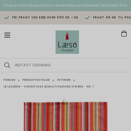
Vi har en nem returportal, hvor du kan købe en returlabel. Den koster 60 kr.
FRI FRAGT VED KØB OVER 500 KR. I DK
FRAGT 49 KR. TIL PA
T
o
g
g
l
e
n
a
v
FORSIDE
PRODUKTKATALOG
INTERIØR
i
IB LAURSEN - VISKESTYKKE M/MULTIFARVEDE STRIBER - NO. 1
g
a
t
i
o
n