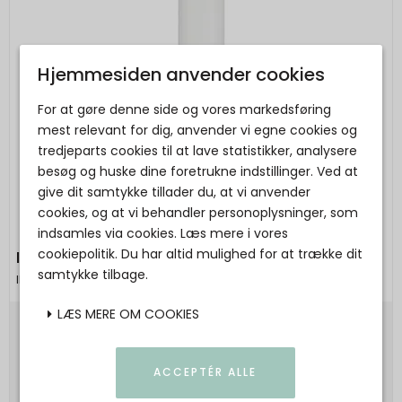
Hjemmesiden anvender cookies
For at gøre denne side og vores markedsføring
mest relevant for dig, anvender vi egne cookies og
tredjeparts cookies til at lave statistikker, analysere
besøg og huske dine foretrukne indstillinger. Ved at
give dit samtykke tillader du, at vi anvender
cookies, og at vi behandler personoplysninger, som
indsamles via cookies. Læs mere i vores
cookiepolitik. Du har altid mulighed for at trække dit
Ib Laursen - Bedelys hvid rustik - 7 stk.
samtykke tilbage.
Ib Laursen
LÆS MERE OM COOKIES
35,00 DKK
Vis produkt
ACCEPTÉR ALLE