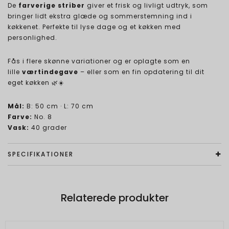
De
farverige striber
giver et frisk og livligt udtryk, som
bringer lidt ekstra glæde og sommerstemning ind i
køkkenet. Perfekte til lyse dage og et køkken med
personlighed.
Fås i flere skønne variationer og er oplagte som en
lille
værtindegave
– eller som en fin opdatering til dit
eget køkken 🌿☀️
Mål:
B: 50 cm · L: 70 cm
Farve:
No. 8
Vask:
40 grader
SPECIFIKATIONER
Relaterede produkter