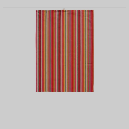
_grecaptcha
None
Oprindelse:
Google
Beskrivelse:
Brugt af Google med formål at levere en
risikoanalyse. Gemt i browseren's
"localStorage".