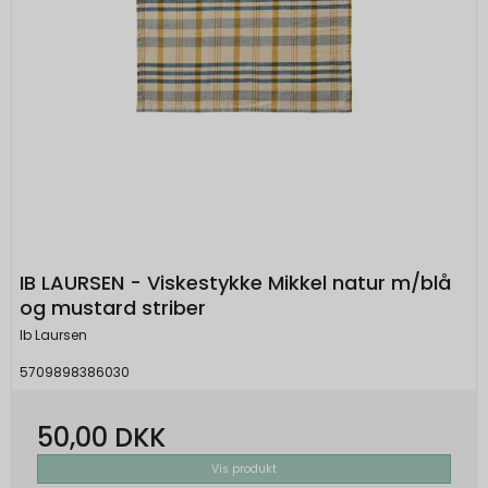
IB LAURSEN - Viskestykke Mikkel natur m/blå
og mustard striber
Ib Laursen
5709898386030
50,00 DKK
Vis produkt