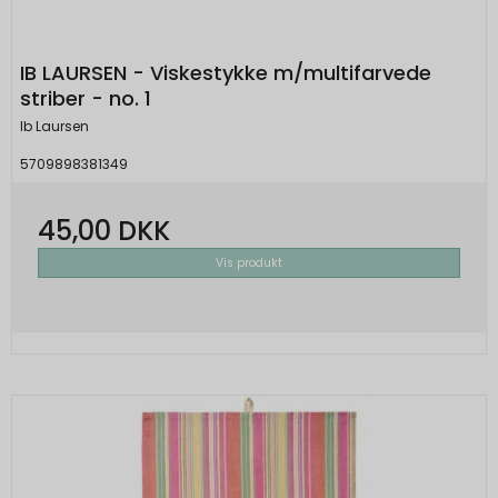
IB LAURSEN - Viskestykke m/multifarvede
striber - no. 1
Ib Laursen
5709898381349
45,00 DKK
Vis produkt