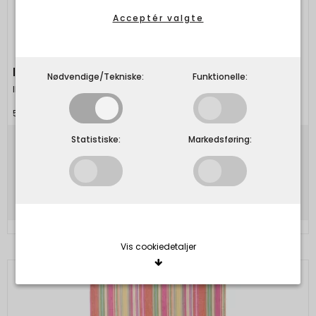
Acceptér valgte
IB LAURSEN - Viskestykke Sofus ensfarvet blå
Nødvendige/Tekniske:
Funktionelle:
Ib Laursen
5709898359157
Statistiske:
Markedsføring:
50,00 DKK
Vis produkt
Vis cookiedetaljer
Nødvendige/Tekniske