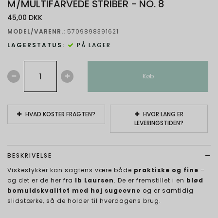
M/MULTIFARVEDE STRIBER - NO. 8
45,00 DKK
MODEL/VARENR.:
5709898391621
LAGERSTATUS:
PÅ LAGER
Køb
HVAD KOSTER FRAGTEN?
HVOR LANG ER
LEVERINGSTIDEN?
BESKRIVELSE
Viskestykker kan sagtens være både
praktiske og fine
–
og det er de her fra
Ib Laursen
. De er fremstillet i en
blød
bomuldskvalitet med høj sugeevne
og er samtidig
slidstærke, så de holder til hverdagens brug.