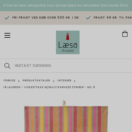
Vi har en nem returportal, hvor du kan købe en returlabel. Den koster 60 kr.
FRI FRAGT VED KØB OVER 500 KR. I DK
FRAGT 49 KR. TIL PA
T
o
g
g
l
e
n
a
v
FORSIDE
PRODUKTKATALOG
INTERIØR
i
IB LAURSEN - VISKESTYKKE M/MULTIFARVEDE STRIBER - NO. 8
g
a
t
i
o
n