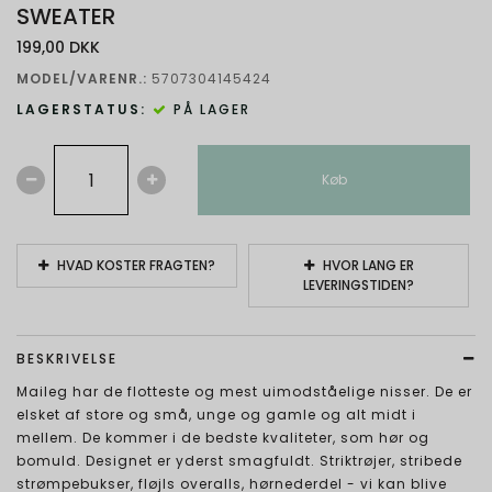
SWEATER
199,00 DKK
MODEL/VARENR.:
5707304145424
LAGERSTATUS:
PÅ LAGER
Køb
HVAD KOSTER FRAGTEN?
HVOR LANG ER
LEVERINGSTIDEN?
BESKRIVELSE
Maileg har de flotteste og mest uimodståelige nisser. De er
elsket af store og små, unge og gamle og alt midt i
mellem. De kommer i de bedste kvaliteter, som hør og
bomuld. Designet er yderst smagfuldt. Striktrøjer, stribede
strømpebukser, fløjls overalls, hørnederdel - vi kan blive