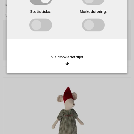
Maileg
Statistiske:
Markedsføring:
5707304036562
139,00 DKK
Vis produkt
Vis cookiedetaljer
Nødvendige/Tekniske
Tekniske cookies er nødvendige for, at langt de
fleste hjemmesider fungerer, som de skal. Som
navnet angiver, har de kun teknisk betydning og
dermed ikke nogen indvirkning på din privatsfære,
idet de ikke registrerer, hvad du søger efter på
andre hjemmesider.
Cookie:
Udløber: