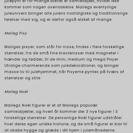
julepynt er for mange blevet et samleobjekt, hvilket ikke
kommer som nogen overraskelse. Mailegs eventyrlige
juleunivers bringer alle julens nostalgiske og traditionsrige
følelser med sig, og er derfor også elsket af mange.
Maileg Pixy
Mailges pixyer, som står for nisse, findes i flere forskellige
størrelser, fra de små fine kravlenisser med magneter i
hænder og fødder, til de mini, medium og mega Pixyer.
Utrolige charmerende som juledekorationer, og bringer
masse liv til julehjemmet, når Pixyerne pyntes på tværs af
størrelser og stile.
Maileg Noël
Mailegs Noël figurer er et af Mailegs populær
samleobjekter, og hvert år kommer der 3 nye figurer i 3
forskellige størrelser. De personlige Noël figurer udstråler
hver deres egen unikke historie, og de små figurer er klar til
at skabe hygge og glæde i dit hjem i julemånederne.