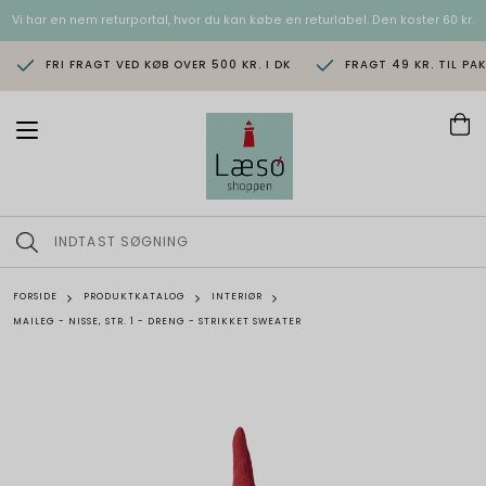
Vi har en nem returportal, hvor du kan købe en returlabel. Den koster 60 kr.
FRI FRAGT VED KØB OVER 500 KR. I DK
FRAGT 49 KR. TIL PA
T
o
g
g
l
e
n
a
v
FORSIDE
PRODUKTKATALOG
INTERIØR
i
MAILEG - NISSE, STR. 1 - DRENG - STRIKKET SWEATER
g
a
t
i
o
n