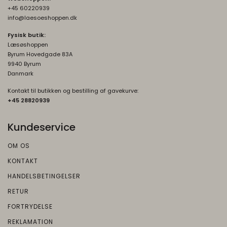
+45 60220939
info@laesoeshoppen.dk
Fysisk butik:
Læsøshoppen
Byrum Hovedgade 83A
9940 Byrum
Danmark
Kontakt til butikken og bestilling af gavekurve:
+45 2882093
9
Kundeservice
OM OS
KONTAKT
HANDELSBETINGELSER
RETUR
FORTRYDELSE
REKLAMATION