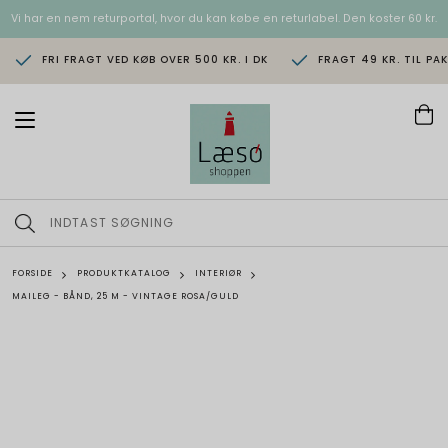
Vi har en nem returportal, hvor du kan købe en returlabel. Den koster 60 kr.
FRI FRAGT VED KØB OVER 500 KR. I DK
FRAGT 49 KR. TIL PA
T
o
g
g
l
e
n
a
v
FORSIDE
PRODUKTKATALOG
INTERIØR
i
MAILEG - BÅND, 25 M - VINTAGE ROSA/GULD
g
a
t
i
o
n