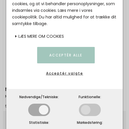
cookies, og at vi behandler personoplysninger, som
indsamles via cookies. Læs mere i vores
cookiepolitik. Du har altid mulighed for at trække dit
samtykke tilbage.
LÆS MERE OM COOKIES
ACCEPTÉR ALLE
Acceptér valgte
MAILEG - Gavepapir, Bae - 10 m
Maileg
Nødvendige/Tekniske:
Funktionelle:
5707304144663
89,00 DKK
Statistiske:
Markedsføring: