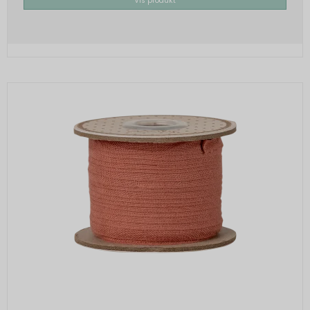
Vis produkt
"SessionStorage"
rc::a, rc::f
None
Oprindelse:
Google
Beskrivelse:
Brugt af Google med formål at levere en
risikoanalyse. Gemt i browseren's
"localStorage".
_grecaptcha
None
Oprindelse:
Google
Beskrivelse:
Brugt af Google med formål at levere en
risikoanalyse. Gemt i browseren's
"localStorage".