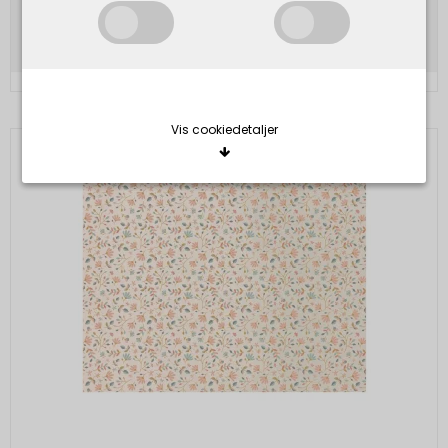
Vis produkt
Vis cookiedetaljer
Nødvendige/Tekniske
Tekniske cookies er nødvendige for, at langt de
fleste hjemmesider fungerer, som de skal. Som
navnet angiver, har de kun teknisk betydning og
dermed ikke nogen indvirkning på din privatsfære,
idet de ikke registrerer, hvad du søger efter på
andre hjemmesider.
Cookie:
Udløber:
Funktionelle
Funktionelle cookies anvendes for at huske dine
PHPSESSID
Session
Oprindelse:
brugerpræferencer ved at huske de valg og