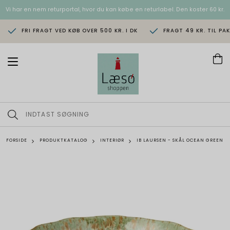
Vi har en nem returportal, hvor du kan købe en returlabel. Den koster 60 kr.
FRI FRAGT VED KØB OVER 500 KR. I DK
FRAGT 49 KR. TIL PA
T
o
g
g
l
e
n
a
v
FORSIDE
PRODUKTKATALOG
INTERIØR
IB LAURSEN - SKÅL OCEAN GREEN
i
g
a
t
i
o
n