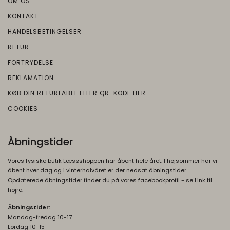
OM OS
KONTAKT
HANDELSBETINGELSER
RETUR
FORTRYDELSE
REKLAMATION
KØB DIN RETURLABEL ELLER QR-KODE HER
COOKIES
Åbningstider
Vores fysiske butik Læsøshoppen har åbent hele året. I højsommer har vi
åbent hver dag og i vinterhalvåret er der nedsat åbningstider.
Opdaterede åbningstider finder du på vores facebookprofil - se Link til
højre.
Åbningstider:
Mandag-fredag 10-17
Lørdag 10-15