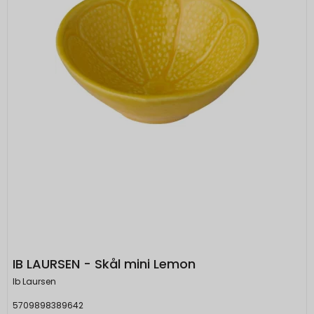
besøgendes interesser, så den
besøgende får vist relevante og
personlige Google-annoncer.
SOCS
1 år
Oprindelse:
Google
Beskrivelse:
Gemmer en brugers valg af cookies.
SEARCH_SAMESITE
4
Oprindelse:
måneder
Google
Beskrivelse:
Denne cookie bruges til at forhindre
browseren i at sende denne cookie
IB LAURSEN - Skål mini Lemon
sammen med anmodninger på tværs af
Ib Laursen
websites.
5709898389642