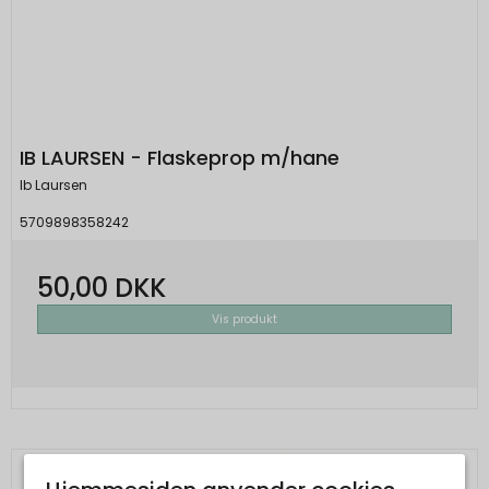
IB LAURSEN - Flaskeprop m/hane
Ib Laursen
5709898358242
50,00 DKK
Vis produkt