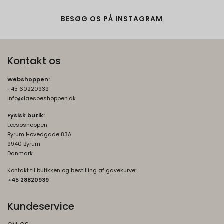
Beskrivelse:
Brugt af Google med formål at levere en
BESØG OS PÅ INSTAGRAM
risikoanalyse. Gemt i browseren's
"localStorage".
Kontakt os
Webshoppen:
+45 60220939
info@laesoeshoppen.dk
Fysisk butik:
Læsøshoppen
Byrum Hovedgade 83A
9940 Byrum
Danmark
Kontakt til butikken og bestilling af gavekurve:
+45 2882093
9
Kundeservice