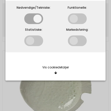
Nødvendige/Tekniske:
Funktionelle:
80,00 DKK
Vis produkt
Statistiske:
Markedsføring:
Vis cookiedetaljer
Nødvendige/Tekniske
Tekniske cookies er nødvendige for, at langt de
fleste hjemmesider fungerer, som de skal. Som
navnet angiver, har de kun teknisk betydning og
dermed ikke nogen indvirkning på din privatsfære,