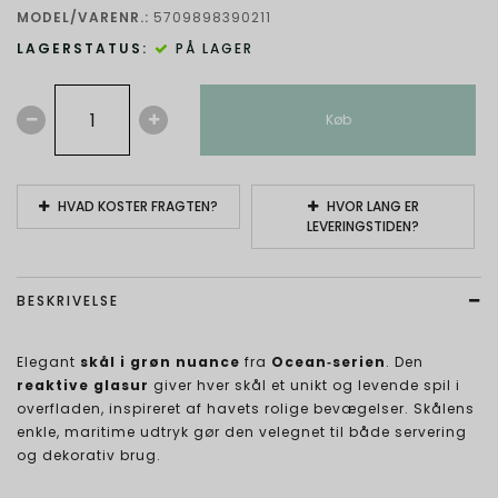
MODEL/VARENR.:
5709898390211
LAGERSTATUS:
PÅ LAGER
Køb
HVAD KOSTER FRAGTEN?
HVOR LANG ER
LEVERINGSTIDEN?
BESKRIVELSE
Elegant
skål i grøn nuance
fra
Ocean‑serien
. Den
reaktive glasur
giver hver skål et unikt og levende spil i
overfladen, inspireret af havets rolige bevægelser. Skålens
enkle, maritime udtryk gør den velegnet til både servering
og dekorativ brug.