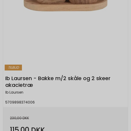
TILBUD
Ib Laursen - Bakke m/2 skåle og 2 skeer
akacietræ
Ib Laursen
5709898374006
230,00 DKK
115,00 DKK