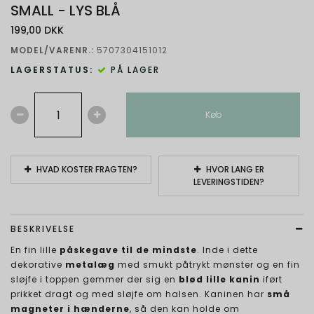
SMALL - LYS BLÅ
199,00 DKK
MODEL/VARENR.:
5707304151012
LAGERSTATUS:
PÅ LAGER
Køb
HVAD KOSTER FRAGTEN?
HVOR LANG ER
LEVERINGSTIDEN?
BESKRIVELSE
En fin lille
påskegave til de mindste
. Inde i dette
dekorative
metalæg
med smukt påtrykt mønster og en fin
sløjfe i toppen gemmer der sig en
blød lille kanin
iført
prikket dragt og med sløjfe om halsen. Kaninen har
små
magneter i hænderne
, så den kan holde om