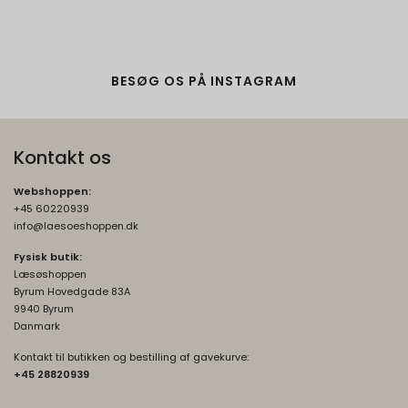
rc::b, rc::c
Session
Oprindelse:
Google
BESØG OS PÅ INSTAGRAM
Beskrivelse:
Brugt af Google med formål at levere en
risikoanalyse. Gemt i browseren's
Kontakt os
"SessionStorage"
Webshoppen:
rc::a, rc::f
None
+45 60220939
Oprindelse:
info@laesoeshoppen.dk
Google
Fysisk butik:
Beskrivelse:
Læsøshoppen
Byrum Hovedgade 83A
Brugt af Google med formål at levere en
9940 Byrum
risikoanalyse. Gemt i browseren's
Danmark
"localStorage".
Kontakt til butikken og bestilling af gavekurve:
_grecaptcha
None
+45 2882093
9
Oprindelse: