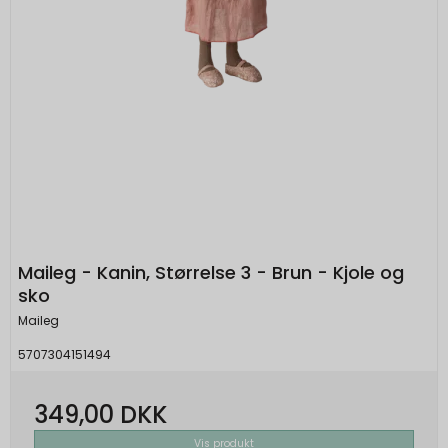
Cookien bruges til at gemme gæstens
tilpassede annoncer og indsamle
sessions-id. Id'et bruges her til at forlænge,
SIDCC
1 år
brugeroplysninger.
hvor lang tid kundens kurv bliver husket af
Oprindelse:
serveren, hvilket er længere end den
APISID
2 år
Google
Oprindelse:
normale gæste-session.
Beskrivelse:
Google
SESSION
Session
Bruges til sikkerhed for at gemme digitale
Beskrivelse:
Oprindelse:
og krypterede registreringer af en brugers
Brugt af Google til at vise personligt
Google-konto og seneste login-tidspunkt,
Onpay
tilpassede annoncer og indsamle
som giver Google mulighed for at
Beskrivelse:
brugeroplysninger.
godkende brugere.
Bruges af OnPay til at holde styr på din
session.
SID
2 år
NID
6
Maileg - Kanin, Størrelse 3 - Brun - Kjole og
Oprindelse:
Oprindelse:
måneder
sko
scrollHistory
Session
and 1
Google
Google
Oprindelse:
Maileg
dag
Beskrivelse:
Beskrivelse:
System
5707304151494
Brugt af Google til at vise personligt
Brugt af Google og indeholder et unikt ID til
Beskrivelse:
tilpassede annoncer og indsamle
at huske præferencer og andre
Gemt i browseren's "SessionStorage".
brugeroplysninger.
349,00 DKK
oplysninger, såsom dit foretrukne sprog.
Bruges til at gemme sroll positionen af
produktlisten.
SSID
2 år
Vis produkt
OGPC
1 måned