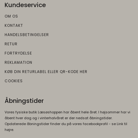
Google
Kundeservice
Beskrivelse:
OM OS
Brugt af Google med formål at levere en
KONTAKT
risikoanalyse. Gemt i browseren's
"localStorage".
HANDELSBETINGELSER
RETUR
FORTRYDELSE
REKLAMATION
KØB DIN RETURLABEL ELLER QR-KODE HER
COOKIES
Åbningstider
Vores fysiske butik Læsøshoppen har åbent hele året. I højsommer har vi
åbent hver dag og i vinterhalvåret er der nedsat åbningstider.
Opdaterede åbningstider finder du på vores facebookprofil - se Link til
højre.