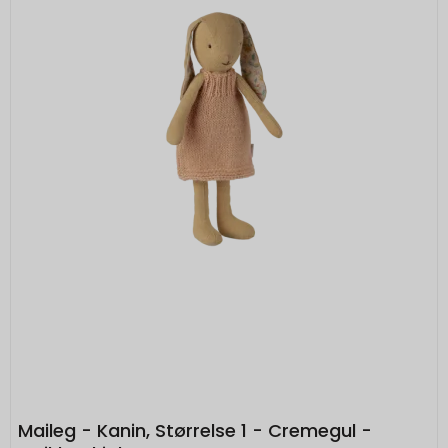
dermed ikke nogen indvirkning på din privatsfære,
idet de ikke registrerer, hvad du søger efter på
andre hjemmesider.
Cookie:
Udløber:
Funktionelle
Funktionelle cookies anvendes for at huske dine
PHPSESSID
Session
Oprindelse:
brugerpræferencer ved at huske de valg og
indstillinger du foretager på hjemmesiden, det kan
System
f.eks. dreje sig om, hvilke præferencer du har i
Beskrivelse:
forhold til sprog og tekststørrelse.
Denne cookie bruges af serveren til at
holde styr på din session.
Cookie:
Udløber:
Markedsføring
Markedsføringscookies indsamler oplysninger ved
__Secure-3PSIDCC
2 år
cookie_consent
1 år
Oprindelse:
at følge dig på de enkelte hjemmesider, du
Oprindelse:
besøger og kan siges at registrere de digitale
Google
System
fodspor, du sætter. Markedsføringscookies er
Beskrivelse:
Beskrivelse:
derfor ”trackingcookies”. De indsamlede
Bruges til målretningsformål til at opbygge
Denne cookie bruges til at håndhæver dine
oplysninger bruges til at skabe et overblik over dine
en profil af den besøgendes interesser for
præferencer i forhold til cookies.
Maileg - Kanin, Størrelse 1 - Cremegul -
interesser, vaner og aktiviteter for at vise relevante
at vise relevant og personlige Google-