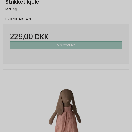
annoncer for ting, du tidligere har vist interesse for.
Strikket kjole
_GRECAPTCHA
6
annonceringer.
På den måde får du et mere målrettet indhold,
Maileg
Oprindelse:
måneder
eksempelvis i form af foreslået information, artikler
__Secure-1PAPISID
2 år
5707304151470
og annoncer.
Google
Oprindelse:
Beskrivelse:
Cookie:
Udløber:
Google
229,00 DKK
Brugt af Google med formål at levere en
Beskrivelse:
risikoanalyse.
_fbp
3
Vis produkt
Bruges til målretningsformål til at opbygge
Oprindelse:
måneder
CONSENT
20 år
en profil af den besøgendes interesser for
Facebook
Oprindelse:
at vise relevant og personlige Google-
Beskrivelse:
annonceringer.
Google
Brugt til at levere en række
Beskrivelse:
__Secure-1PSID
2 år
reklameprodukter såsom bud i realtid fra
Google gemmer præferencer for
Oprindelse:
tredjepart-annoncører. Fra Facebook.
cookiesamtykke.
Google
SAPISID
2 år
Beskrivelse:
cart_session_info
30 dage
Oprindelse:
Oprindelse:
Bruges til målretningsformål til at opbygge
Google
en profil af den besøgendes interesser for
System
Beskrivelse:
at vise relevant og personlige Google-
Beskrivelse:
Brugt af Google til at vise personligt
annonceringer.