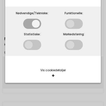
Nødvendige/Tekniske:
Funktionelle:
Statistiske:
Markedsføring:
MAILEG - Kanin Bob
Maileg
5707304110668
249,00 DKK
Vis cookiedetaljer
Vis produkt
Nødvendige/Tekniske
Tekniske cookies er nødvendige for, at langt de
fleste hjemmesider fungerer, som de skal. Som
navnet angiver, har de kun teknisk betydning og