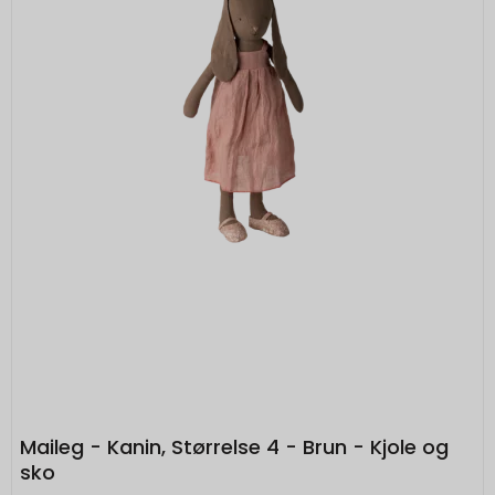
Google
Beskrivelse:
__Secure-3PSIDTS
1 år
Bruges til at opbygge en profil af den
Oprindelse:
besøgendes interesser, så den
Google
besøgende får vist relevante og personlige
Beskrivelse:
Google-annoncer.
Bruges til målretningsformål til at opbygge
__Secure-3PAPISID
1 år
en profil af den besøgendes interesser for
Oprindelse:
at vise relevant og personlige Google-
annonceringer.
Google
Beskrivelse:
__Secure-1PSIDTS
1 år
Bruges til at opbygge en profil af den
Oprindelse:
besøgendes interesser, så den
Google
besøgende får vist relevante og personlige
Beskrivelse:
Google-annoncer.
Bruges til målretningsformål til at opbygge
__Secure-1PSIDCC
1 år
en profil af den besøgendes interesser for
Oprindelse:
at vise relevant og personlige Google-
Maileg - Kanin, Størrelse 4 - Brun - Kjole og
annonceringer.
Google
sko
Beskrivelse: