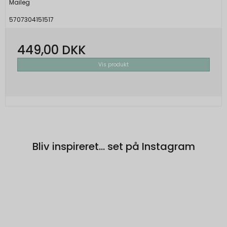
Maileg
Bruges til at opbygge en profil af den
5707304151517
besøgendes interesser, så den
besøgende får vist relevante og personlige
Google-annoncer.
449,00 DKK
SOCS
1 år
Vis produkt
Oprindelse:
Google
Beskrivelse:
Gemmer en brugers valg af cookies.
SEARCH_SAMESITE
4
Bliv inspireret... set på Instagram
Oprindelse:
måneder
Google
Beskrivelse:
Denne cookie bruges til at forhindre
browseren i at sende denne cookie
sammen med anmodninger på tværs af
websites.