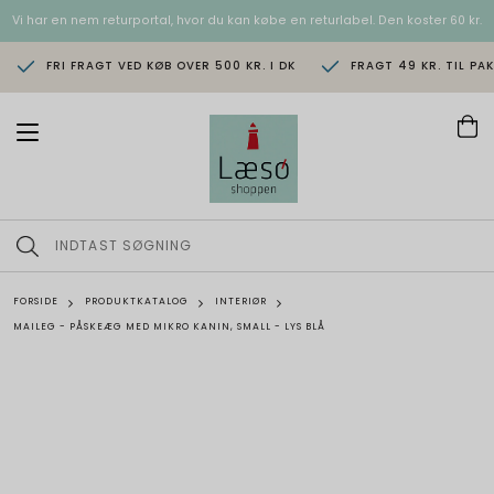
Vi har en nem returportal, hvor du kan købe en returlabel. Den koster 60 kr.
FRI FRAGT VED KØB OVER 500 KR. I DK
FRAGT 49 KR. TIL PA
T
o
g
g
l
e
n
a
v
FORSIDE
PRODUKTKATALOG
INTERIØR
i
MAILEG - PÅSKEÆG MED MIKRO KANIN, SMALL - LYS BLÅ
g
a
t
i
o
n