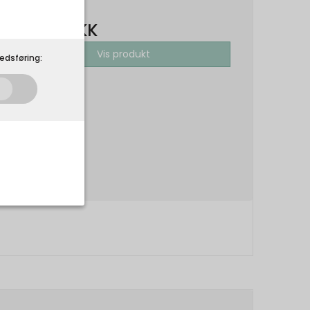
29,00 DKK
Vis produkt
edsføring:
som de skal. Som
 på din
r.
Udløber: