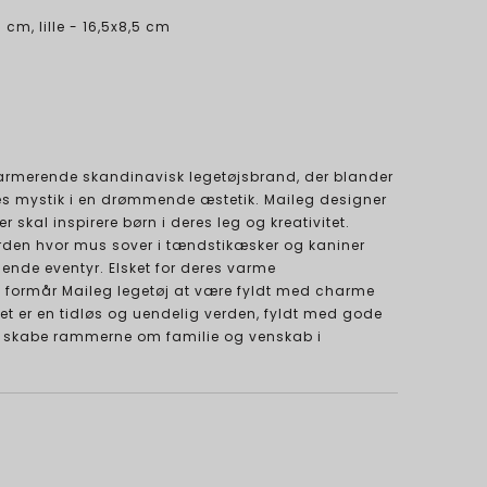
1 cm, lille - 16,5x8,5 cm
harmerende skandinavisk legetøjsbrand, der blander
es mystik i en drømmende æstetik. Maileg designer
er skal inspirere børn i deres leg og kreativitet.
erden hvor mus sover i tændstikæsker og kaniner
llende eventyr. Elsket for deres varme
, formår Maileg legetøj at være fyldt med charme
. Det er en tidløs og uendelig verden, fyldt med gode
vil skabe rammerne om familie og venskab i