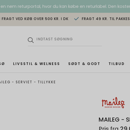
 en nem returportal, hvor du kan købe en returlabel. Den koster
I FRAGT VED KØB OVER 500 KR. I DK
FRAGT 49 KR. TIL PAKKE
SØ
LIVSSTIL & WELNESS
SØDT & GODT
TILBUD
ILEG - SERVIET - TILLYKKE
MAILEG - S
Pris fra
29,