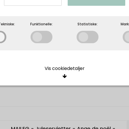
MAILEG - Serviet med dots
Maileg
ekniske:
Funktionelle:
Statistiske:
Mark
Vis cookiedetaljer
ige/Tekniske
cookies er nødvendige for, at langt de fleste hjemmesider fungerer, 
giver, har de kun teknisk betydning og dermed ikke nogen indvirkning
e, idet de ikke registrerer, hvad du søger efter på andre hjemmeside
Oprindelse:
Beskrivelse:
elle
MAILEG - Juleservietter - Ange de noël -