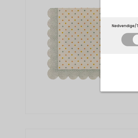
Nødvendige/T
Nødvend
Tekniske 
navnet an
privatsfær
Cookie:
Funktion