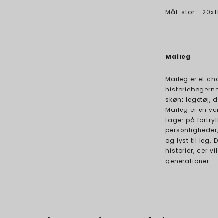
Mål: stor - 20x1
Maileg
Maileg er et c
historiebøgern
skønt legetøj, d
Maileg er en v
tager på fortry
personligheder
og lyst til leg
historier, der 
generationer.