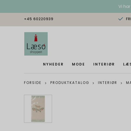
Vi har
+45 60220939
FR
NYHEDER
MODE
INTERIØR
LÆ
FORSIDE
PRODUKTKATALOG
INTERIØR
MA