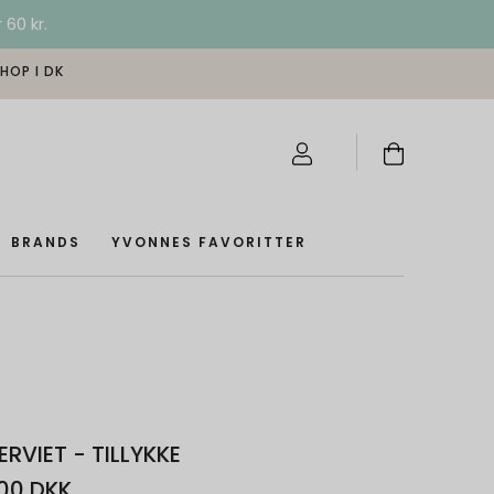
 60 kr.
SHOP I DK
BRANDS
YVONNES FAVORITTER
ERVIET - TILLYKKE
00 DKK