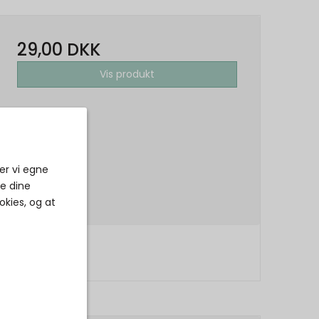
29,00 DKK
Vis produkt
er vi egne
ke dine
okies, og at