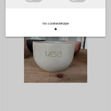
Vis cookiedetaljer
Nødvendige/Tekniske
Tekniske cookies er nødvendige for, at langt de
fleste hjemmesider fungerer, som de skal. Som
navnet angiver, har de kun teknisk betydning og
dermed ikke nogen indvirkning på din privatsfære,
idet de ikke registrerer, hvad du søger efter på
andre hjemmesider.
Cookie:
Udløber:
Funktionelle
Funktionelle cookies anvendes for at huske dine
PHPSESSID
Session
Oprindelse:
brugerpræferencer ved at huske de valg og
indstillinger du foretager på hjemmesiden, det kan
System
f.eks. dreje sig om, hvilke præferencer du har i