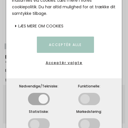
indsamles via cookies. Læs mere i vores
cookiepolitik. Du har altid mulighed for at trække dit
samtykke tilbage.
LÆS MERE OM COOKIES
ACCEPTÉR ALLE
Udsolgt
BORNHOLMS KERAMIKFABRIK - Ø-Milk Jug -
Tropicana Blue
Acceptér valgte
Bornholms Keramik fabrik Aps
1233445016346
Nødvendige/Tekniske:
Funktionelle:
450,00 DKK
Vis produkt
Statistiske:
Markedsføring: