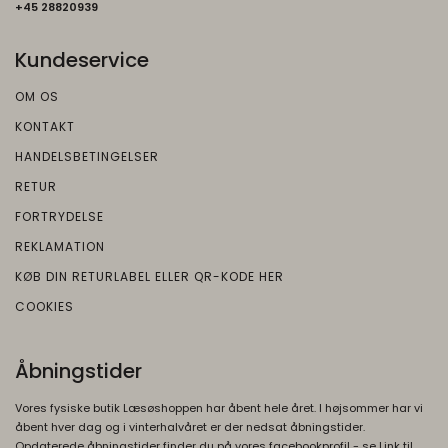
+45 2882093
9
rc::a, rc::f
None
Oprindelse:
Kundeservice
Google
Beskrivelse:
OM OS
Brugt af Google med formål at levere en
KONTAKT
risikoanalyse. Gemt i browseren's
HANDELSBETINGELSER
"localStorage".
RETUR
_grecaptcha
None
FORTRYDELSE
Oprindelse:
REKLAMATION
Google
Beskrivelse:
KØB DIN RETURLABEL ELLER QR-KODE HER
COOKIES
Brugt af Google med formål at levere en
risikoanalyse. Gemt i browseren's
"localStorage".
Åbningstider
Vores fysiske butik Læsøshoppen har åbent hele året. I højsommer har vi
åbent hver dag og i vinterhalvåret er der nedsat åbningstider.
Opdaterede åbningstider finder du på vores facebookprofil - se Link til