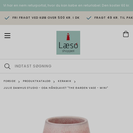
Vi har en nem returportal, hvor du kan købe en returlabel. Den koster 60 kr.
FRI FRAGT VED KØB OVER 500 KR. I DK
FRAGT 49 KR. TIL PA
T
o
g
g
l
e
n
a
v
FORSIDE
PRODUKTKATALOG
KERAMIK
i
JULIE DAMHUS STUDIO - ODA HÅNDLAVET "THE GARDEN VASE - MINI"
g
a
t
i
o
n