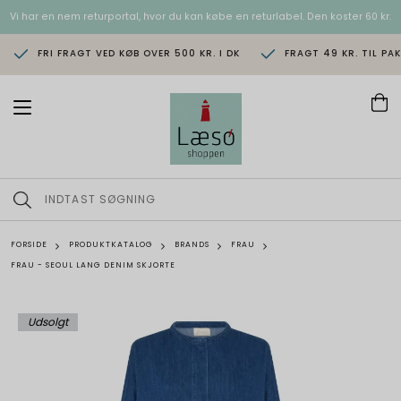
Vi har en nem returportal, hvor du kan købe en returlabel. Den koster 60 kr.
FRI FRAGT VED KØB OVER 500 KR. I DK
FRAGT 49 KR. TIL PA
T
o
g
g
l
e
n
a
v
FORSIDE
PRODUKTKATALOG
BRANDS
FRAU
i
FRAU - SEOUL LANG DENIM SKJORTE
g
a
t
i
Udsolgt
o
n