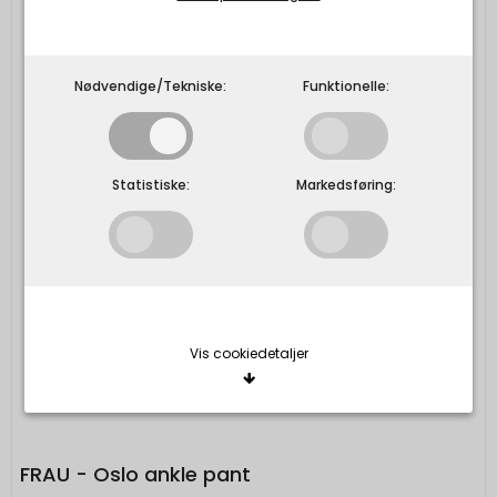
Nødvendige/Tekniske:
Funktionelle:
Statistiske:
Markedsføring:
Vis cookiedetaljer
Nødvendige/Tekniske
Tekniske cookies er nødvendige for, at langt de
FRAU - Oslo ankle pant
fleste hjemmesider fungerer, som de skal. Som