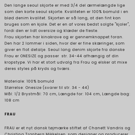
Den lange seoul skjorte er med 3/4 del ærmelængde lige
som den korte seoul skjorte. Kvaliteten er 100% bomuld i en
blød denim kvalitet. Skjorten er så lang, at den fint kan
bruges som en kjole. Det er en af vores bedst solgte "kjoler",
fordi den er lidt oversize og klæder de fleste.
Frau skjorten har kinakrave og er gennemknappet foran.
Den har 2 lommer i siden, hvor der er fine skæringer, som
giver en flot detalje. Seoul lang denim skjorte fra danske
Frau er ONESIZE og passer str. 34-44 afhængig af din
kropstype. Vi har et stort udvalg fra Frau og elsker at mixe
deres styles på kryds og tværs.
Materiale: 100% bomuld
Størrelse: Onesize (svarer til str. 34 - 44)
Mål: 1/2 Brystmål: 70 cm, Længde for: 104 cm, Længde bag:
108 cm
FRAU
FRAU er et nyt dansk tøjmærke stiftet af Chanett Vandris og
Christina Tranberg Mikkelsen, som designer og producerer