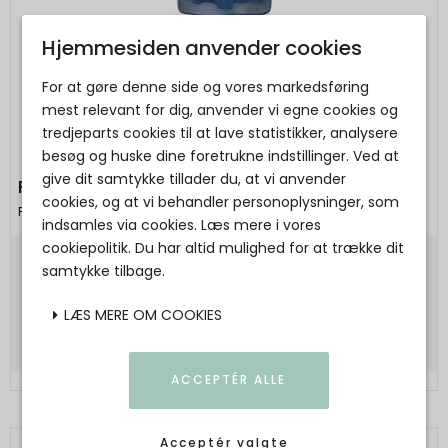
Hjemmesiden anvender cookies
For at gøre denne side og vores markedsføring
mest relevant for dig, anvender vi egne cookies og
tredjeparts cookies til at lave statistikker, analysere
besøg og huske dine foretrukne indstillinger. Ved at
give dit samtykke tillader du, at vi anvender
FRAU - Seoul denim kjole
cookies, og at vi behandler personoplysninger, som
Frau
indsamles via cookies. Læs mere i vores
cookiepolitik. Du har altid mulighed for at trække dit
samtykke tilbage.
900,00 DKK
Vis produkt
LÆS MERE OM COOKIES
ACCEPTÉR ALLE
Acceptér valgte