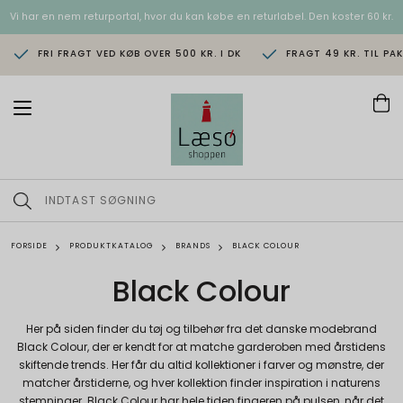
Vi har en nem returportal, hvor du kan købe en returlabel. Den koster 60 kr.
FRI FRAGT VED KØB OVER 500 KR. I DK
FRAGT 49 KR. TIL PA
T
o
g
g
l
e
n
a
v
FORSIDE
PRODUKTKATALOG
BRANDS
BLACK COLOUR
i
g
Black Colour
a
t
i
Her på siden finder du tøj og tilbehør fra det danske modebrand
o
Black Colour, der er kendt for at matche garderoben med årstidens
n
skiftende trends. Her får du altid kollektioner i farver og mønstre, der
matcher årstiderne, og hver kollektion finder inspiration i naturens
stemninger. Black Colour har hele tiden fingeren på pulsen, når det