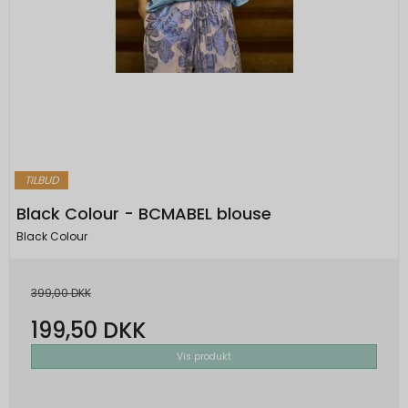
_grecaptcha
None
Oprindelse:
Google
Beskrivelse:
Brugt af Google med formål at levere en
risikoanalyse. Gemt i browseren's
"localStorage".
TILBUD
Black Colour - BCMABEL blouse
Black Colour
399,00 DKK
199,50 DKK
Vis produkt