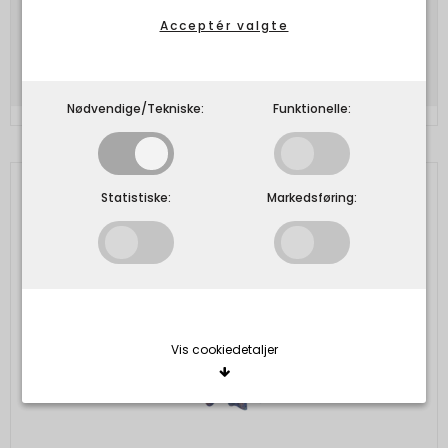
279,30 DKK
Acceptér valgte
Vis produkt
Nødvendige/Tekniske:
Funktionelle:
Statistiske:
Markedsføring:
Vis cookiedetaljer
Nødvendige/Tekniske