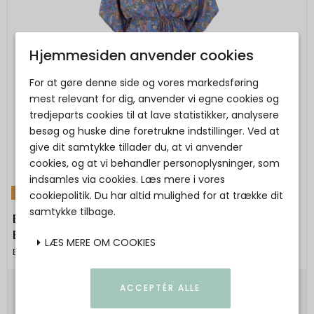
Hjemmesiden anvender cookies
For at gøre denne side og vores markedsføring
mest relevant for dig, anvender vi egne cookies og
tredjeparts cookies til at lave statistikker, analysere
besøg og huske dine foretrukne indstillinger. Ved at
give dit samtykke tillader du, at vi anvender
cookies, og at vi behandler personoplysninger, som
indsamles via cookies. Læs mere i vores
TILBUD
cookiepolitik. Du har altid mulighed for at trække dit
samtykke tilbage.
Black Colour - BCLUNA V-neck blouse- Violet
Blue
LÆS MERE OM COOKIES
Black Colour
ACCEPTÉR ALLE
399,00 DKK