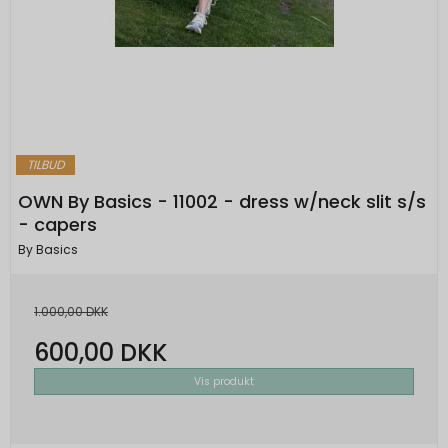
TILBUD
OWN By Basics - 11002 - dress w/neck slit s/s
- capers
By Basics
1.000,00 DKK
600,00 DKK
Vis produkt