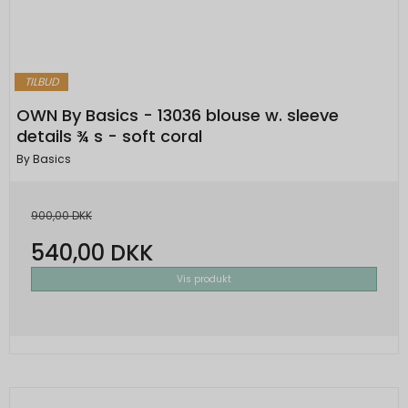
TILBUD
OWN By Basics - 13036 blouse w. sleeve
details ¾ s - soft coral
By Basics
900,00 DKK
540,00 DKK
Vis produkt