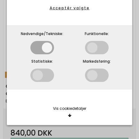
Acceptér valgte
Nødvendige/Tekniske:
Funktionelle:
Statistiske:
Markedsføring:
TILBUD
OWN By Basics - 12040 lab coat blouse -
capers
By Basics
Vis cookiedetaljer
1.400,00 DKK
840,00 DKK
Nødvendige/Tekniske