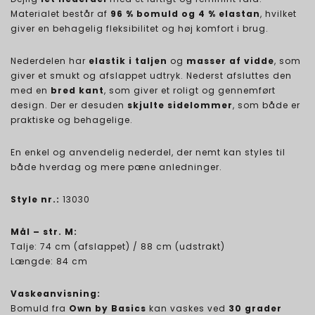
Materialet består af
96 % bomuld og 4 % elastan
, hvilket
giver en behagelig fleksibilitet og høj komfort i brug.
Nederdelen har
elastik i taljen
og
masser af vidde
, som
giver et smukt og afslappet udtryk. Nederst afsluttes den
med en
bred kant
, som giver et roligt og gennemført
design. Der er desuden
skjulte sidelommer
, som både er
praktiske og behagelige.
En enkel og anvendelig nederdel, der nemt kan styles til
både hverdag og mere pæne anledninger.
Style nr.:
13030
Mål – str. M:
Talje: 74 cm (afslappet) / 88 cm (udstrakt)
Længde: 84 cm
Vaskeanvisning:
Bomuld fra
Own by Basics
kan vaskes ved
30 grader