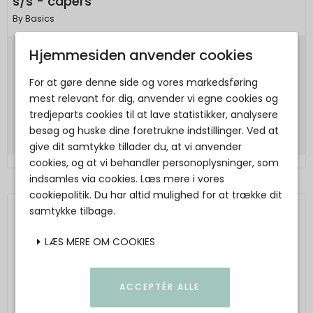
s/s - capers
By Basics
Hjemmesiden anvender cookies
950,00 DKK
For at gøre denne side og vores markedsføring
665,00 DKK
mest relevant for dig, anvender vi egne cookies og
Vis produkt
tredjeparts cookies til at lave statistikker, analysere
besøg og huske dine foretrukne indstillinger. Ved at
give dit samtykke tillader du, at vi anvender
cookies, og at vi behandler personoplysninger, som
indsamles via cookies. Læs mere i vores
cookiepolitik. Du har altid mulighed for at trække dit
samtykke tilbage.
LÆS MERE OM COOKIES
ACCEPTÉR ALLE