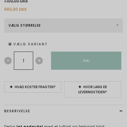
1.100,00 DKK
660,00 DKK
VÆLG STØRRELSE
VÆLG VARIANT
Køb
HVAD KOSTER FRAGTEN?
HVOR LANG ER
LEVERINGSTIDEN?
BESKRIVELSE
Dejlig
let nederdel
med et luftigt og feminint fald.