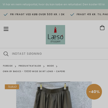
Vi har en nem returportal, hvor du kan købe en returlabel. Den koster 60 kr.
FRI FRAGT VED KØB OVER 500 KR. I DK
FRAGT 49 KR. TIL PA
T
o
g
g
l
e
n
a
v
FORSIDE
PRODUKTKATALOG
MODE
i
OWN BY BASICS - 13030 WIDE SKIRT LONG - CAPERS
g
a
t
i
TILBUD
o
-40%
n