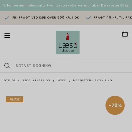
Vi har en nem returportal, hvor du kan købe en returlabel. Den koster 60 kr.
FRI FRAGT VED KØB OVER 500 KR. I DK
FRAGT 49 KR. TIL PA
T
o
g
g
l
e
n
a
v
FORSIDE
PRODUKTKATALOG
MODE
MAANESTEN - SATIN RING
i
g
a
t
TILBUD
i
-70%
o
n