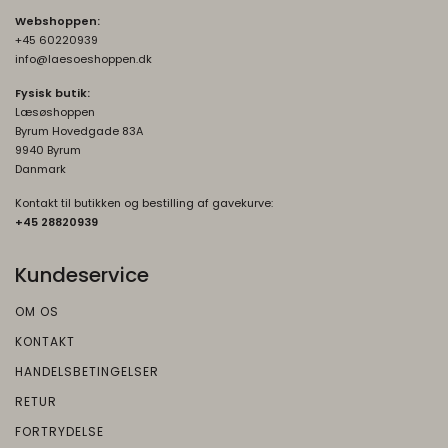
Brugt af Google med formål at levere en
Webshoppen:
risikoanalyse. Gemt i browseren's
+45 60220939
"localStorage".
info@laesoeshoppen.dk
_grecaptcha
None
Fysisk butik:
Oprindelse:
Læsøshoppen
Byrum Hovedgade 83A
Google
9940 Byrum
Beskrivelse:
Danmark
Brugt af Google med formål at levere en
Kontakt til butikken og bestilling af gavekurve:
risikoanalyse. Gemt i browseren's
+45 2882093
9
"localStorage".
Kundeservice
OM OS
KONTAKT
HANDELSBETINGELSER
RETUR
FORTRYDELSE