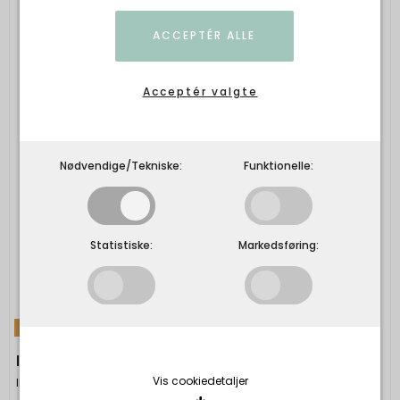
ACCEPTÉR ALLE
Acceptér valgte
Nødvendige/Tekniske:
Funktionelle:
Statistiske:
Markedsføring:
TILBUD
IB Laursen - Stage t/2,2 cm lys Tiza
Vis cookiedetaljer
Ib Laursen