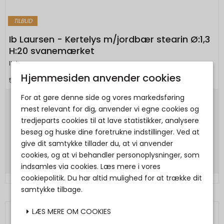
TILBUD
Ib Laursen - Kertelys m/jordbær stearin Ø:1,3
H:20 svanemærket
Ib Laursen
Hjemmesiden anvender cookies
5709898380311
For at gøre denne side og vores markedsføring
10,00 DKK
mest relevant for dig, anvender vi egne cookies og
tredjeparts cookies til at lave statistikker, analysere
6,00 DKK
besøg og huske dine foretrukne indstillinger. Ved at
give dit samtykke tillader du, at vi anvender
Vis produkt
cookies, og at vi behandler personoplysninger, som
indsamles via cookies. Læs mere i vores
cookiepolitik. Du har altid mulighed for at trække dit
samtykke tilbage.
LÆS MERE OM COOKIES