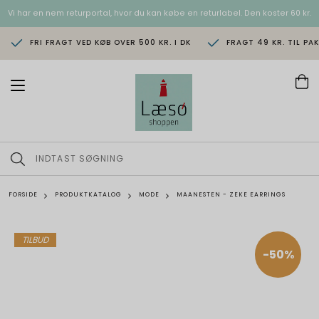
Vi har en nem returportal, hvor du kan købe en returlabel. Den koster 60 kr.
FRI FRAGT VED KØB OVER 500 KR. I DK
FRAGT 49 KR. TIL PA
T
o
g
g
l
e
n
a
v
FORSIDE
PRODUKTKATALOG
MODE
MAANESTEN - ZEKE EARRINGS
i
g
a
t
TILBUD
i
-50%
o
n