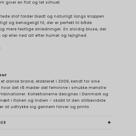
om giver en flot og let silhuet.
tede stof falder blødt og naturligt langs kroppen
tigt og behageligt fit, der er perfekt til både
 mere festlige anledninger. En alsidig bluse, der
 op eller ned alt efter humør og lejlighed.
:
m
our
 et dansk brand, etableret i 2009, kendt for sine
, hvor det rå møder det feminine i smukke mønstre
ombinationer. Kollektionerne designes i Danmark og
ært i Italien og Indien – skabt til den stilbevidste
ker at udtrykke sig gennem farver og prints.
NER