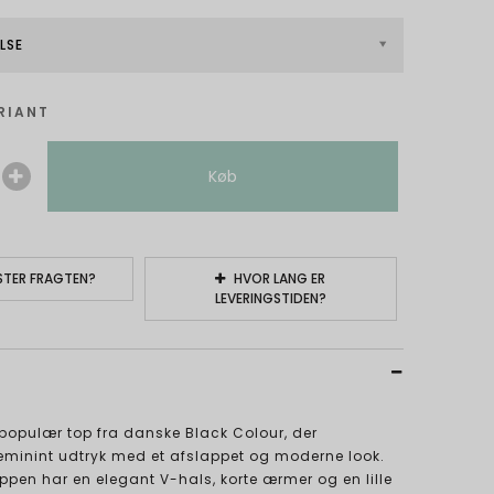
LSE
RIANT
Køb
TER FRAGTEN?
HVOR LANG ER
LEVERINGSTIDEN?
populær top fra danske Black Colour, der
feminint udtryk med et afslappet og moderne look.
pen har en elegant V-hals, korte ærmer og en lille