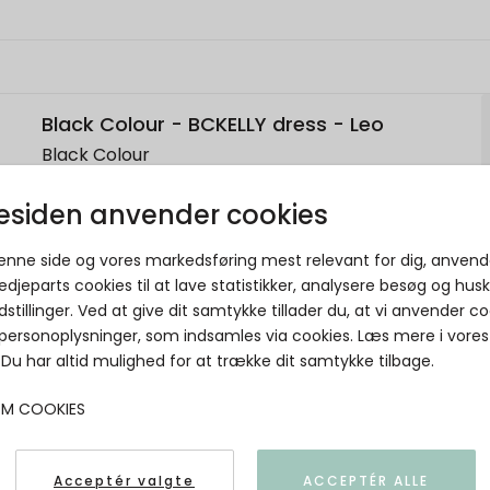
Black Colour - BCKELLY dress - Leo
Black Colour
siden anvender cookies
5715077255318
denne side og vores markedsføring mest relevant for dig, anvend
edjeparts cookies til at lave statistikker, analysere besøg og hus
dstillinger. Ved at give dit samtykke tillader du, at vi anvender co
 personoplysninger, som indsamles via cookies. Læs mere i vores
. Du har altid mulighed for at trække dit samtykke tilbage.
OM COOKIES
Acceptér valgte
ACCEPTÉR ALLE