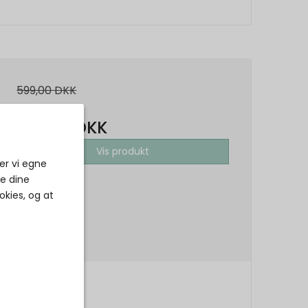
599,00 DKK
299,50 DKK
Vis produkt
er vi egne
ke dine
okies, og at