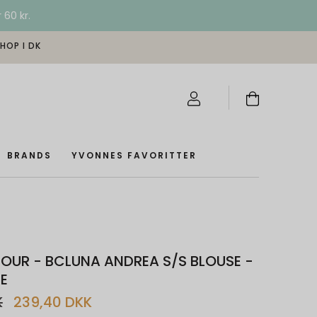
 60 kr.
SHOP I DK
BRANDS
YVONNES FAVORITTER
OUR - BCLUNA ANDREA S/S BLOUSE -
E
K
239,40 DKK