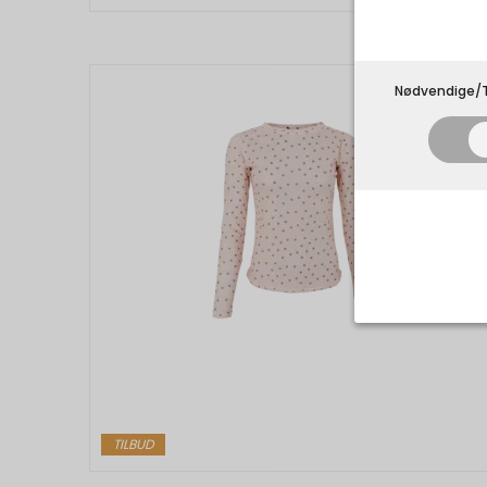
Nødvendige/T
Nødvend
Tekniske 
navnet an
privatsfær
TILBUD
Cookie:
Funktion