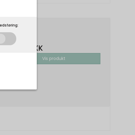
edsføring:
199,00 DKK
99,50 DKK
Vis produkt
som de skal. Som
 på din
r.
Udløber: