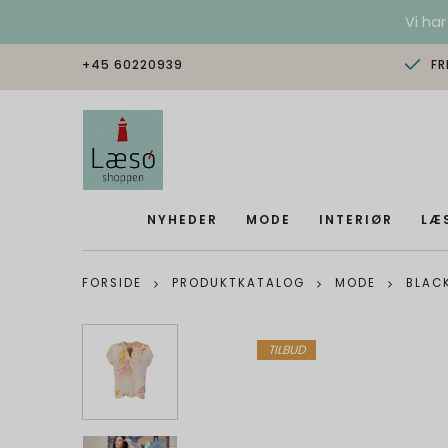
Vi har
+45 60220939
FR
NYHEDER
MODE
INTERIØR
LÆ
FORSIDE
PRODUKTKATALOG
MODE
BLAC
TILBUD