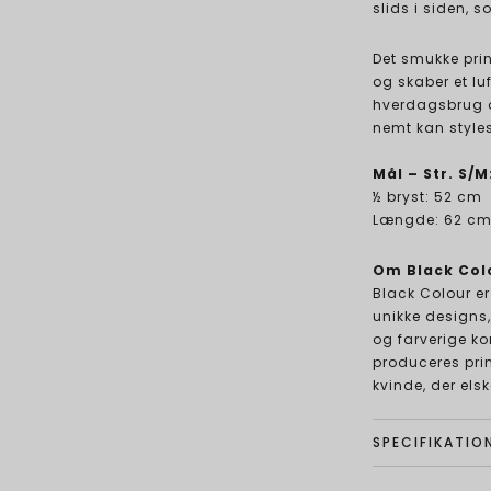
slids i siden, s
Det smukke prin
og skaber et luf
hverdagsbrug og
nemt kan styles
Mål – Str. S/M
½ bryst: 52 cm
Længde: 62 c
Om Black Col
Black Colour er
unikke designs
og farverige k
produceres prim
kvinde, der els
SPECIFIKATIO