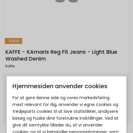
TILBUD
KAFFE - KAmaris Reg Fit Jeans - Light Blue
Washed Denim
Kaffe
Hjemmesiden anvender cookies
399,95 DKK
199,98 DKK
For at gøre denne side og vores markedsføring
mest relevant for dig, anvender vi egne cookies og
Vis produkt
tredjeparts cookies til at lave statistikker, analysere
besøg og huske dine foretrukne indstillinger. Ved at
give dit samtykke tillader du, at vi anvender
cookies, og at vi behandler personoplysninger, som