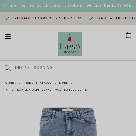
Vi har en nem returportal, hvor du kan købe en returlabel. Den koster 60 kr.
FRI FRAGT VED KØB OVER 500 KR. I DK
FRAGT 49 KR. TIL PA
T
o
g
g
l
e
n
a
v
FORSIDE
PRODUKTKATALOG
MODE
i
KAFFE - KAVILMA CAPRI JEANS - WASHED BLUE DENIM
g
a
t
i
o
n