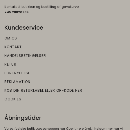
Kontakt til butikken og bestilling af gavekurve:
+45 2882093
9
Kundeservice
OM OS
KONTAKT
HANDELSBETINGELSER
RETUR
FORTRYDELSE
REKLAMATION
KØB DIN RETURLABEL ELLER QR-KODE HER
COOKIES
Åbningstider
Vores fysiske butik Læsøshoppen har åbent hele året. I højsommer har vi