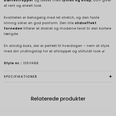
bæltestropper
og lukkes med
lynlås og knap
, som giver
et rent og enkelt look.
Kvaliteten er behagelig med let stretch, og den faste
linning sikrer en god pasform. Den lille
slidseffekt
forneden
tilfører et diskret og moderne twist til den kortere
længde.
En alsidig buks, der er perfekt til hverdagen – nem at style
med din yndlingstop for et afslappet og stilfuldt look 🌿
Style nr.:
10511488
SPECIFIKATIONER
Relaterede produkter