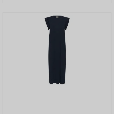
Beskrivelse:
Gemmer en brugers valg af cookies.
SEARCH_SAMESITE
4
Oprindelse:
måneder
Google
Beskrivelse:
Denne cookie bruges til at forhindre
browseren i at sende denne cookie
sammen med anmodninger på tværs af
websites.
rc::b, rc::c
Session
Oprindelse:
Google
Beskrivelse:
Brugt af Google med formål at levere en
risikoanalyse. Gemt i browseren's
"SessionStorage"