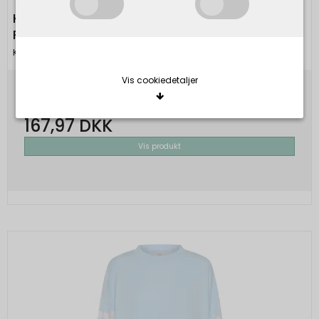
KAFFE - KAliddy Flower T-Shirt - Chalk/Poppy
Red - Pink Flower
Kaffe
Vis cookiedetaljer
279,95 DKK
167,97 DKK
Nødvendige/Tekniske
Vis produkt
Tekniske cookies er nødvendige for, at langt de
fleste hjemmesider fungerer, som de skal. Som
navnet angiver, har de kun teknisk betydning og
dermed ikke nogen indvirkning på din privatsfære,
idet de ikke registrerer, hvad du søger efter på
andre hjemmesider.
Cookie:
Udløber:
Funktionelle
Funktionelle cookies anvendes for at huske dine
PHPSESSID
Session
Oprindelse:
brugerpræferencer ved at huske de valg og
indstillinger du foretager på hjemmesiden, det kan