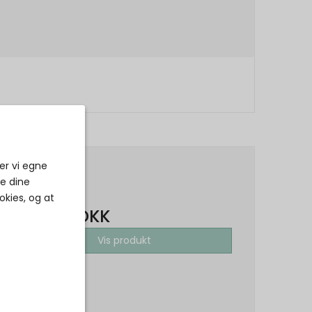
er vi egne
999,00 DKK
ke dine
okies, og at
599,40 DKK
Vis produkt