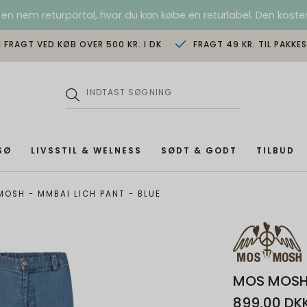
 en nem returportal, hvor du kan købe en returlabel. Den koster
I FRAGT VED KØB OVER 500 KR. I DK
FRAGT 49 KR. TIL PAKKE
SØ
LIVSSTIL & WELNESS
SØDT & GODT
TILBUD
MOSH - MMBAI LICH PANT - BLUE
MOS MOSH 
899,00 DK