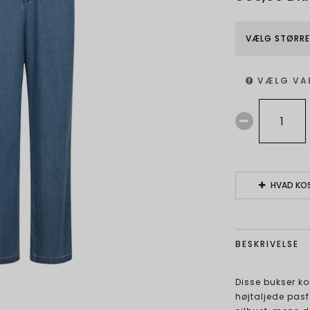
VÆLG STØRRE
VÆLG VA
HVAD KOS
BESKRIVELSE
Disse bukser ko
højtaljede pas