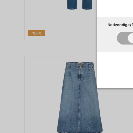
Nødvendige/T
TILBUD
Nødvend
Tekniske 
navnet an
privatsfær
Cookie:
Funktion