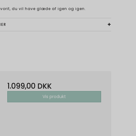
orit, du vil have glæde af igen og igen.
NER
1.099,00 DKK
Vis produkt