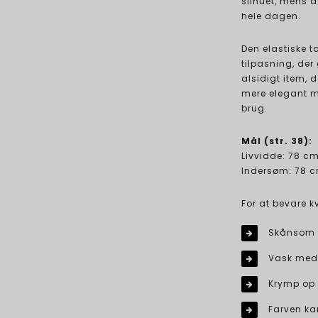
silhuet, mens d
hele dagen.
Den elastiske t
tilpasning, der
alsidigt item, 
mere elegant m
brug.
Mål (str. 38):
Livvidde: 78 c
Indersøm: 78 
For at bevare k
Skånsom 
Vask med 
Krymp op 
Farven ka