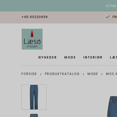
Vi har
+45 60220939
FR
NYHEDER
MODE
INTERIØR
LÆ
FORSIDE
PRODUKTKATALOG
MODE
MOS 