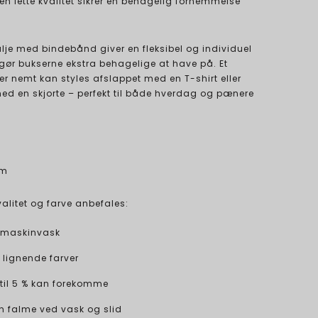
en lette kvalitet sikrer en behagelig fornemmelse
alje med bindebånd giver en fleksibel og individuel
 gør bukserne ekstra behagelige at have på. Et
der nemt kan styles afslappet med en T-shirt eller
ed en skjorte – perfekt til både hverdag og pænere
m
cm
valitet og farve anbefales:
maskinvask
lignende farver
til 5 % kan forekomme
n falme ved vask og slid