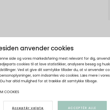
siden anvender cookies
Mos Mosh - MMNaomi Bali Jeans - Capri
denne side og vores markedsføring mest relevant for dig, anvend
- Mid Blue
edjeparts cookies til at lave statistikker, analysere besøg og hus
dstillinger. Ved at give dit samtykke tillader du, at vi anvender co
MOS MOSH
 personoplysninger, som indsamles via cookies. Læs mere i vores
. Du har altid mulighed for at trække dit samtykke tilbage.
OM COOKIES
Acceptér valgte
ACCEPTÉR ALLE