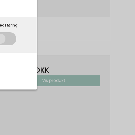
edsføring:
1.199,00 DKK
Vis produkt
som de skal. Som
 på din
r.
Udløber: