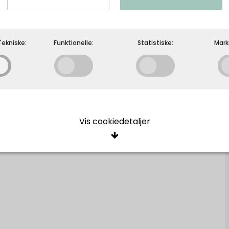
ekniske:
Funktionelle:
Statistiske:
Mark
MOS MOSH - MMLeala Denim Skirt - Mid
Blue
Vis cookiedetaljer
MOS MOSH
ige/Tekniske
cookies er nødvendige for, at langt de fleste hjemmesider fungerer, 
giver, har de kun teknisk betydning og dermed ikke nogen indvirkning
e, idet de ikke registrerer, hvad du søger efter på andre hjemmeside
Oprindelse:
Beskrivelse:
elle