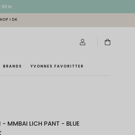
 60 kr.
SHOP I DK
BRANDS
YVONNES FAVORITTER
- MMBAI LICH PANT - BLUE
K