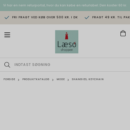
Vi har en nem returportal, hvor du kan købe en returlabel. Den koster 60 kr.
FRI FRAGT VED KØB OVER 500 KR. I DK
FRAGT 49 KR. TIL PA
T
o
g
g
l
e
n
a
v
FORSIDE
PRODUKTKATALOG
MODE
SHANGIES, KEYCHAIN
i
g
a
t
i
o
n