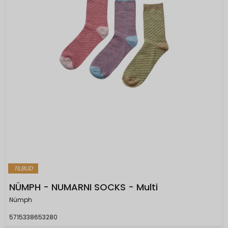
TILBUD
NÜMPH - NUMARNI SOCKS - Multi
Nümph
5715338653280