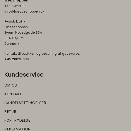
Webshoppen:
risikoanalyse. Gemt i browseren's
+45 60220939
"localStorage".
info@laesoeshoppen.dk
Fysisk butik:
_grecaptcha
None
Læsøshoppen
Oprindelse:
Byrum Hovedgade 83A
Google
9940 Byrum
Danmark
Beskrivelse:
Brugt af Google med formål at levere en
Kontakt til butikken og bestilling af gavekurve:
+45 2882093
9
risikoanalyse. Gemt i browseren's
"localStorage".
Kundeservice
OM OS
KONTAKT
HANDELSBETINGELSER
RETUR
FORTRYDELSE
REKLAMATION