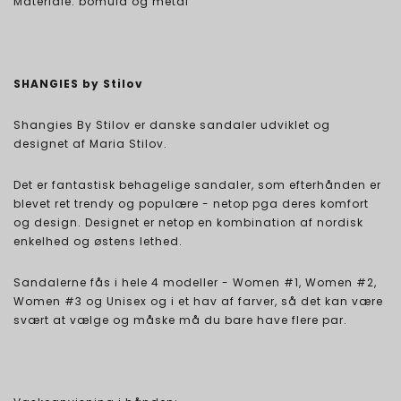
Materiale: bomuld og metal
SHANGIES by Stilov
Shangies By Stilov er danske sandaler udviklet og
designet af Maria Stilov.
Det er fantastisk behagelige sandaler, som efterhånden er
blevet ret trendy og populære - netop pga deres komfort
og design. Designet er netop en kombination af nordisk
enkelhed og østens lethed.
Sandalerne fås i hele 4 modeller - Women #1, Women #2,
Women #3 og Unisex og i et hav af farver, så det kan være
svært at vælge og måske må du bare have flere par.