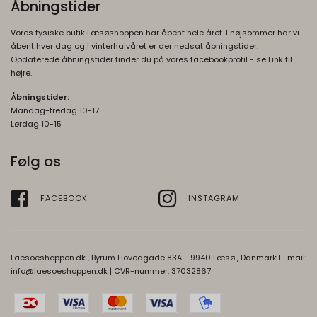
Åbningstider
__Secure-ENID
1 år
Brugt af Google til at vise personligt
Oprindelse:
tilpassede annoncer og indsamle
Vores fysiske butik Læsøshoppen har åbent hele året. I højsommer har vi
brugeroplysninger.
Google
åbent hver dag og i vinterhalvåret er der nedsat åbningstider.
Opdaterede åbningstider finder du på vores facebookprofil - se Link til
Beskrivelse:
__Secure-3PSIDTS
1 år
højre.
Bruges til at opbygge en profil af den
Oprindelse:
Åbningstider:
besøgendes interesser, så den
Google
Mandag-fredag 10-17
besøgende får vist relevante og personlige
Beskrivelse:
Lørdag 10-15
Google-annoncer.
Bruges til målretningsformål til at opbygge
__Secure-3PAPISID
1 år
Følg os
en profil af den besøgendes interesser for
Oprindelse:
at vise relevant og personlige Google-
annonceringer.
Google
FACEBOOK
INSTAGRAM
Beskrivelse:
__Secure-1PSIDTS
1 år
Bruges til at opbygge en profil af den
Oprindelse:
besøgendes interesser, så den
Google
Laesoeshoppen.dk , Byrum Hovedgade 83A - 9940 Læsø , Danmark E-mail:
besøgende får vist relevante og personlige
Beskrivelse:
info@laesoeshoppen.dk
| CVR-nummer: 37032867
Google-annoncer.
Bruges til målretningsformål til at opbygge
__Secure-1PSIDCC
1 år
en profil af den besøgendes interesser for