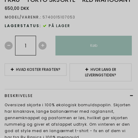
650,00 DKK
MODEL/VARENR.:
5740015107053
LAGERSTATUS:
PÅ LAGER
Køb
HVAD KOSTER FRAGTEN?
HVOR LANG ER
LEVERINGSTIDEN?
BESKRIVELSE
Oversized skjorte i 100% økologisk bomuldspoplin. Skjorten
har kinakrave, lange ballonærmer med raglansnit,
gennemknappet og pasformen er løs, hvilket gør skjorten
rummelig og giver et afslappet udtryk. Om vinteren er den
god at style med en langærmet t-shirt - fx en af dem vi
har fra By Basics i 100% merinould.