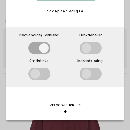
FRAU - Lima cashmere boatneck top - Baby
Acceptér valgte
Lavender
Frau
Nødvendige/Tekniske:
Funktionelle:
400,00 DKK
Vis produkt
Statistiske:
Markedsføring:
Vis cookiedetaljer
Nødvendige/Tekniske