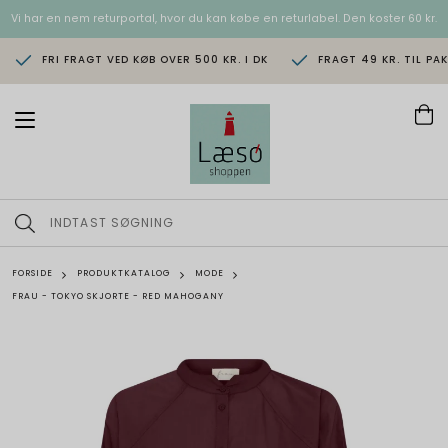
Vi har en nem returportal, hvor du kan købe en returlabel. Den koster 60 kr.
FRI FRAGT VED KØB OVER 500 KR. I DK
FRAGT 49 KR. TIL PA
T
o
g
g
l
e
n
a
v
FORSIDE
PRODUKTKATALOG
MODE
i
FRAU - TOKYO SKJORTE - RED MAHOGANY
g
a
t
i
o
n