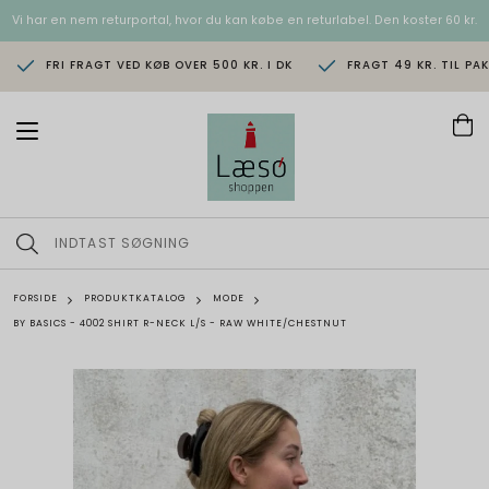
Vi har en nem returportal, hvor du kan købe en returlabel. Den koster 60 kr.
FRI FRAGT VED KØB OVER 500 KR. I DK
FRAGT 49 KR. TIL PA
T
o
g
g
l
e
n
a
v
FORSIDE
PRODUKTKATALOG
MODE
i
BY BASICS - 4002 SHIRT R-NECK L/S - RAW WHITE/CHESTNUT
g
a
t
i
o
n