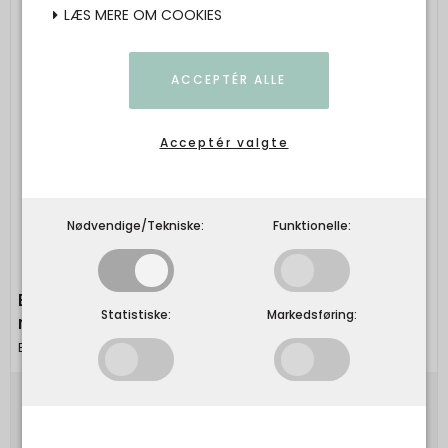
LÆS MERE OM COOKIES
ACCEPTÉR ALLE
Acceptér valgte
Nødvendige/Tekniske:
Funktionelle:
By Basics - 4025 wide shirt w/turtleneck -
Statistiske:
Markedsføring:
raw white/chestnut
By Basics
850,00 DKK
Vis produkt