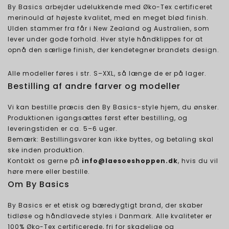
By Basics arbejder udelukkende med Øko-Tex certificeret
merinould af højeste kvalitet, med en meget blød finish.
Ulden stammer fra får i New Zealand og Australien, som
lever under gode forhold. Hver style håndklippes for at
opnå den særlige finish, der kendetegner brandets design.
Alle modeller føres i str. S–XXL, så længe de er på lager.
Bestilling af andre farver og modeller
Vi kan bestille præcis den By Basics-style hjem, du ønsker.
Produktionen igangsættes først efter bestilling, og
leveringstiden er ca. 5–6 uger.
Bemærk: Bestillingsvarer kan ikke byttes, og betaling skal
ske inden produktion.
Kontakt os gerne på
info@laesoeshoppen.dk
, hvis du vil
høre mere eller bestille.
Om By Basics
By Basics er et etisk og bæredygtigt brand, der skaber
tidløse og håndlavede styles i Danmark. Alle kvaliteter er
100% Øko-Tex certificerede, fri for skadelige og