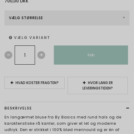
700,00 DKK
VÆLG STØRRELSE
VÆLG VARIANT
Køb
HVAD KOSTER FRAGTEN?
HVOR LANG ER
LEVERINGSTIDEN?
BESKRIVELSE
En langærmet bluse fra By Basics med rund hals og de
karakteristiske rå kanter, som giver et let og moderne
udtryk. Den er strikket i 100% blød merinould og er én af