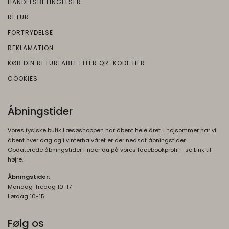
HANDELSBETINGELSER
Oprindelse:
måneder
RETUR
Google
FORTRYDELSE
Beskrivelse:
REKLAMATION
Denne cookie bruges til at forhindre
browseren i at sende denne cookie
KØB DIN RETURLABEL ELLER QR-KODE HER
sammen med anmodninger på tværs af
COOKIES
websites.
rc::b, rc::c
Session
Åbningstider
Oprindelse:
Google
Vores fysiske butik Læsøshoppen har åbent hele året. I højsommer har vi
Beskrivelse:
åbent hver dag og i vinterhalvåret er der nedsat åbningstider.
Opdaterede åbningstider finder du på vores facebookprofil - se Link til
Brugt af Google med formål at levere en
højre.
risikoanalyse. Gemt i browseren's
Åbningstider:
"SessionStorage"
Mandag-fredag 10-17
Lørdag 10-15
rc::a, rc::f
None
Oprindelse:
Følg os
Google