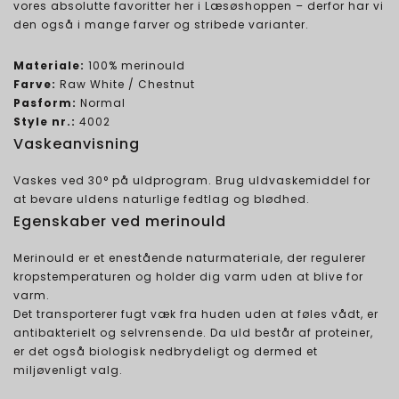
vores absolutte favoritter her i Læsøshoppen – derfor har vi
den også i mange farver og stribede varianter.
Materiale:
100% merinould
Farve:
Raw White / Chestnut
Pasform:
Normal
Style nr.:
4002
Vaskeanvisning
Vaskes ved 30° på uldprogram. Brug uldvaskemiddel for
at bevare uldens naturlige fedtlag og blødhed.
Egenskaber ved merinould
Merinould er et enestående naturmateriale, der regulerer
kropstemperaturen og holder dig varm uden at blive for
varm.
Det transporterer fugt væk fra huden uden at føles vådt, er
antibakterielt og selvrensende. Da uld består af proteiner,
er det også biologisk nedbrydeligt og dermed et
miljøvenligt valg.