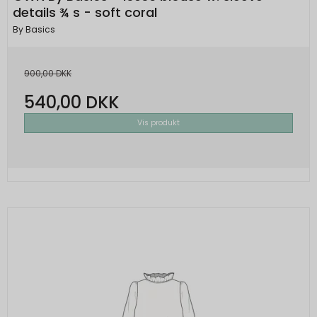
details ¾ s - soft coral
By Basics
900,00 DKK
540,00 DKK
Vis produkt