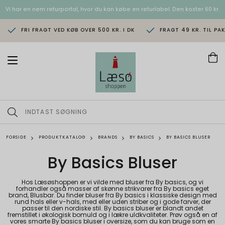
Vi har en nem returportal, hvor du kan købe en returlabel. Den koster 60 kr.
FRI FRAGT VED KØB OVER 500 KR. I DK
FRAGT 49 KR. TIL PA
T
o
g
g
l
e
n
a
v
FORSIDE
PRODUKTKATALOG
BRANDS
BY BASICS
BY BASICS BLUSER
i
g
By Basics Bluser
a
t
i
Hos Læsøshoppen er vi vilde med bluser fra By basics, og vi
o
forhandler også masser af skønne strikvarer fra By basics eget
brand, Blusbar. Du finder bluser fra By basics i klassiske design med
n
rund hals eller v-hals, med eller uden striber og i gode farver, der
passer til den nordiske stil. By basics bluser er blandt andet
fremstillet i økologisk bomuld og i lækre uldkvaliteter. Prøv også en af
vores smarte By basics bluser i oversize, som du kan bruge som en