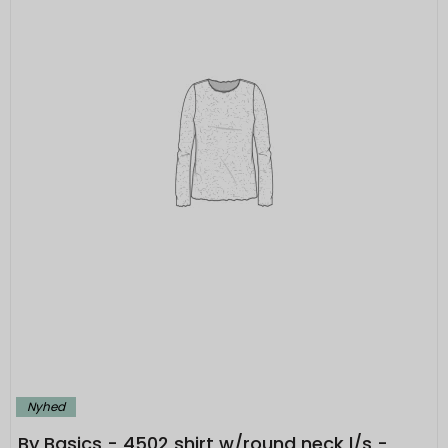
Nyhed
By Basics - 4502 shirt w/round neck l/s -