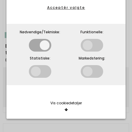
Acceptér valgte
Nødvendige/Tekniske:
Funktionelle:
Nyhed
By Basics - 4068 sweather w/small
turtleneck l/s - granite
Statistiske:
Markedsføring:
By Basics
1.050,00 DKK
Vis produkt
Vis cookiedetaljer
Nødvendige/Tekniske