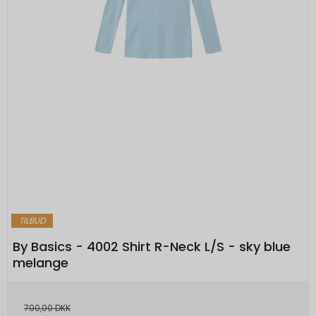
_grecaptcha
None
Oprindelse:
Google
Beskrivelse:
Brugt af Google med formål at levere en
risikoanalyse. Gemt i browseren's
"localStorage".
TILBUD
By Basics - 4002 Shirt R-Neck L/S - sky blue
melange
700,00 DKK