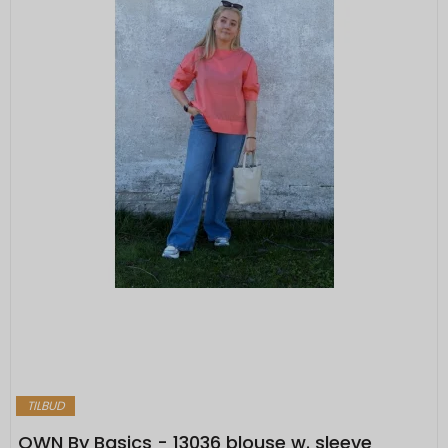
TILBUD
OWN By Basics - 13036 blouse w. sleeve